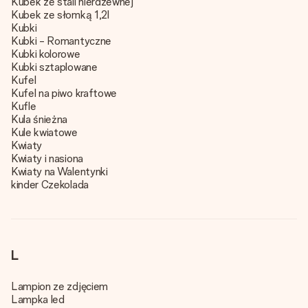
Kubek ze stali nierdzewnej
Kubek ze słomką 1,2l
Kubki
Kubki - Romantyczne
Kubki kolorowe
Kubki sztaplowane
Kufel
Kufel na piwo kraftowe
Kufle
Kula śnieżna
Kule kwiatowe
Kwiaty
Kwiaty i nasiona
Kwiaty na Walentynki
kinder Czekolada
L
Lampion ze zdjęciem
Lampka led