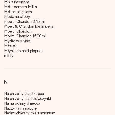
Miś z imieniem
Miś z sercem Milka
Miś ze zdjęciem
Moda na stopy
Moet i Chandon 375 ml
Moët & Chandon Ice Imperial
Moët i Chandon
Moët i Chandon 1500ml
Mydło w płynie
Młotek
Młynki do soli i pieprzu
miffy
N
Na chrzciny dla chłopca
Na chrzciny dla dziewczynki
Na narodziny dziecka
Naczynia na napoje
Nadmuchiwany miś z imieniem