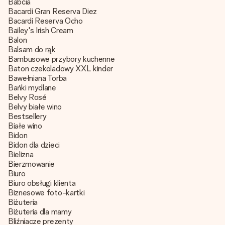
Babcia
Bacardi Gran Reserva Diez
Bacardi Reserva Ocho
Bailey's Irish Cream
Balon
Balsam do rąk
Bambusowe przybory kuchenne
Baton czekoladowy XXL kinder
Bawełniana Torba
Bańki mydlane
Belvy Rosé
Belvy białe wino
Bestsellery
Białe wino
Bidon
Bidon dla dzieci
Bielizna
Bierzmowanie
Biuro
Biuro obsługi klienta
Biznesowe foto-kartki
Biżuteria
Biżuteria dla mamy
Bliźniacze prezenty