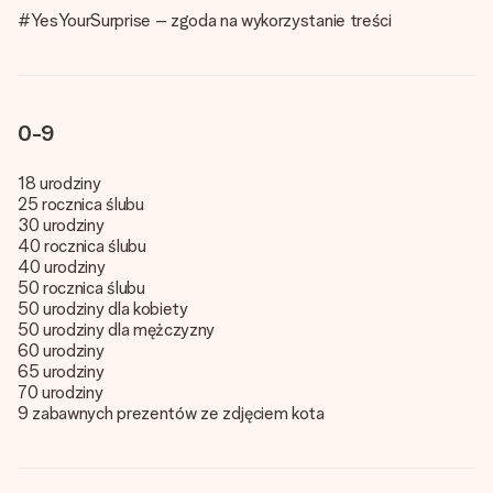
imieniem, swoim zdjęciem lub wiadomością, która naprawdę
#YesYourSurprise – zgoda na wykorzystanie treści
poruszy serce. Bez problemu, po prostu ogrom miłości na
tę chwilę.
0-9
18 urodziny
25 rocznica ślubu
30 urodziny
40 rocznica ślubu
40 urodziny
50 rocznica ślubu
50 urodziny dla kobiety
50 urodziny dla mężczyzny
60 urodziny
65 urodziny
70 urodziny
9 zabawnych prezentów ze zdjęciem kota