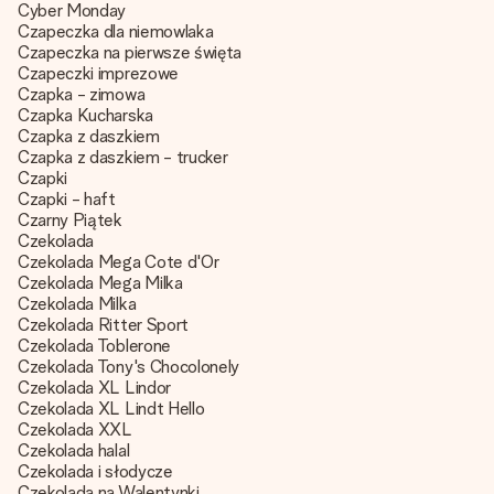
Cyber Monday
Czapeczka dla niemowlaka
Czapeczka na pierwsze święta
Czapeczki imprezowe
Czapka - zimowa
Czapka Kucharska
Czapka z daszkiem
Czapka z daszkiem - trucker
Czapki
Czapki - haft
Czarny Piątek
Czekolada
Czekolada Mega Cote d'Or
Czekolada Mega Milka
Czekolada Milka
Czekolada Ritter Sport
Czekolada Toblerone
Czekolada Tony's Chocolonely
Czekolada XL Lindor
Czekolada XL Lindt Hello
Czekolada XXL
Czekolada halal
Czekolada i słodycze
Czekolada na Walentynki