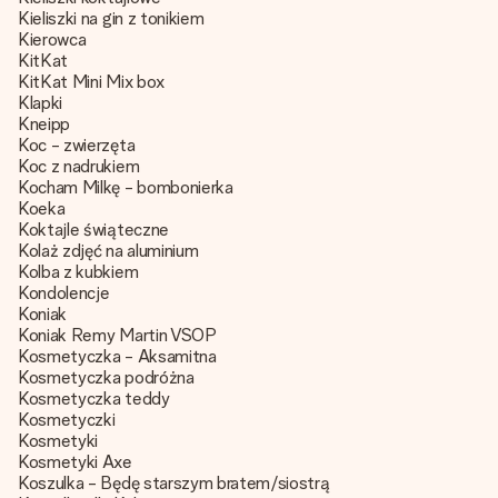
Kieliszki na gin z tonikiem
Kierowca
KitKat
KitKat Mini Mix box
Klapki
Kneipp
Koc - zwierzęta
Koc z nadrukiem
Kocham Milkę - bombonierka
Koeka
Koktajle świąteczne
Kolaż zdjęć na aluminium
Kolba z kubkiem
Kondolencje
Koniak
Koniak Remy Martin VSOP
Kosmetyczka - Aksamitna
Kosmetyczka podróżna
Kosmetyczka teddy
Kosmetyczki
Kosmetyki
Kosmetyki Axe
Koszulka - Będę starszym bratem/siostrą