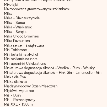
Mikołajki
Mikrobrowar z grawerowanymi szklankami
Milka
Milka - Dla nauczyciela
Milka - Serce
Milka - Wielkanoc
Milka - Święta
Milka Choco Brownies
Milka Favourites
Milka serce = świąteczna
Mini Toblerone
Mini butelki na alkohol
Mini szklarnia na zioła
Mini upominki Celebrations
Miniaturowa degustacja alkoholi - Wódka - Rum - Whisky
Miniaturowa degustacja alkoholu - Pink Gin - Limoncello - Gin
Miska dla Psa
Miska dla kota
Międzynarodowy Dzień Mężczyzn
Miętówki w puszce
Miś - Duży
Miś - Romantyczny
Miś XXL - 130cm