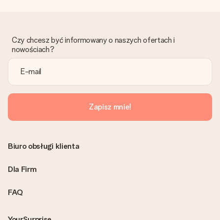
Co zrobić, jeśli zamówienie nie jest spełnia oczekiwań?
Skontaktuj się z działem obsługi klienta, chętnie pomożesz
znaleźć właściwe rozwiązanie.
Czy chcesz być informowany o naszych ofertach i
Czy faktura jest wysyłana razem z zamówieniem?
nowościach?
Żaden rachunek lub faktura nie jest wysyłany z zamówieniem.
Faktura zostanie wysłana w e-mailu z potwierdzeniem wysyłki.
Możesz ją również znaleźć na koncie MySurprise. Dzięki temu
możesz wysłać prezent bezpośrednio do odbiorcy, co będzie
prawdziwą niespodzianką!
Zapisz mnie!
Biuro obsługi klienta
Dla Firm
FAQ
YourSurprise