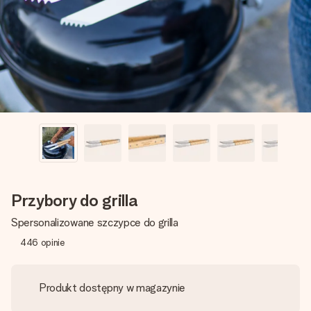
imieniem, swoim zdjęciem lub wiadomością, która naprawdę
poruszy serce. Bez problemu, po prostu ogrom miłości na
tę chwilę.
Przybory do grilla
Spersonalizowane szczypce do grilla
446
opinie
Produkt dostępny w magazynie