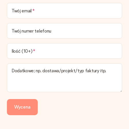
Niestety nie ma możliwości samemu wybrać datę dostawy. Na
stronie produktu pokazujemy najbardziej prawdopodobną
Twój email
datę doręczenia w momencie składania zamówienia.
Jaki jest czas dostawy i kiedy otrzymam mój prezent?
Przewidywany czas dostawy można znaleźć na stronie
Twój numer telefonu
produktu.
Jakie opcje dostawy mogę wybrać?
W koszyku zamówień mamy kilka opcji dostawy. Termin
Ilość (10+)
pokazany na stronie produktu odnosi się do najtańszej i
najwolniejszej formy wysyłki.
Dodatkowe; np. dostawa/projekt/typ faktury itp.
Zapłata
Jak mogę zapłacić zamówienie?
Oferujemy następujące formy płatności: Przelewy24,
Dotpay, karta kredytowa, lub przelew bankowy. W przypadku
zwykłego przelewu należy wziąć pod uwagę dodatkowo do 3
dni przedłużenia dostawy - kwota musi zostać zaksięgowana,
Wycena
aby zamówienie trafiło do produkcji. Robiąc przelew, należy
wybrać Przelew Krajowy Europejski.
Otrzymano prezent