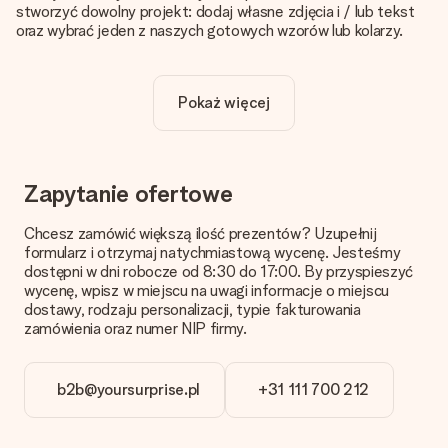
stworzyć dowolny projekt: dodaj własne zdjęcia i / lub tekst
oraz wybrać jeden z naszych gotowych wzorów lub kolarzy.
Czy personalizacja jest wliczona w cenę?
Cena podana na stronie internetowej obejmuje personalizację
Pokaż więcej
Twojego prezentu - ilość zdjęć lub tekstów nie wpływa na
cenę produktu
Skąd mam wiedzieć, czy moje zdjęcie ma odpowiednią
jakość?
Zapytanie ofertowe
Chcemy mieć pewność, że będziesz w pełni zadowolony ze
swojego prezentu. Dlatego ważne jest, aby używać zdjęć
Chcesz zamówić większą ilość prezentów? Uzupełnij
wysokiej jakości. Jeśli nie masz pewności co do jakości zdjęcia,
formularz i otrzymaj natychmiastową wycenę. Jesteśmy
skontaktuj się z naszym działem obsługi klienta i dołącz
dostępni w dni robocze od 8:30 do 17:00. By przyspieszyć
zdjęcie wraz z prezentem, który chcesz zamówić. Będą oni
wycenę, wpisz w miejscu na uwagi informacje o miejscu
mogli sprawdzić dla Ciebie jakość zdjęcia!
dostawy, rodzaju personalizacji, typie fakturowania
zamówienia oraz numer NIP firmy.
Format zdjęć?
Pliki JPG i PNG mogą być dodane w edytorze. Jeśli masz
zdjęcie lub grafikę w innym formacie i nie możesz sam go
b2b@yoursurprise.pl
+31 111 700 212
zmienić skontaktuj się z nami, z chęcią pomożemy!
Co zrobić, jeśli kolor lub opcja prezentu, którą chcę, nie