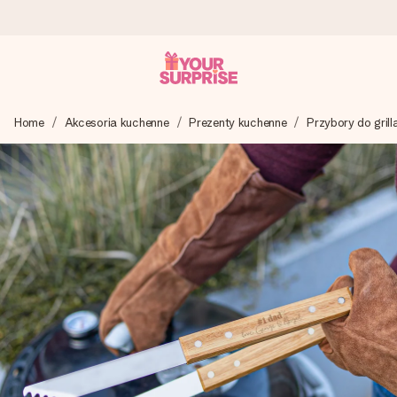
Wysyłka w 1 dzień roboczy
Home
Akcesoria kuchenne
Prezenty kuchenne
Przybory do grill
Tworzymy Twój prezent z troską i wysyłamy go w mgnieniu
oka – dzięki czemu możesz go dać dokładnie we
właściwym momencie, kiedy ma to największe znaczenie
4,7 (na podstawie +15 000 opinii)
Nasze prezenty inspirują. Klienci oceniają nas na 4,7 w
Google Reviews.
Darmowy bilecik z życzeniami
Stwórz coś wyjątkowego w zaledwie kilku krokach – z jej