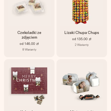
Czekoladki ze
Lizaki Chupa Chups
zdjęciem
od
135,00 zł
od
146,00 zł
2
Warianty
8
Warianty