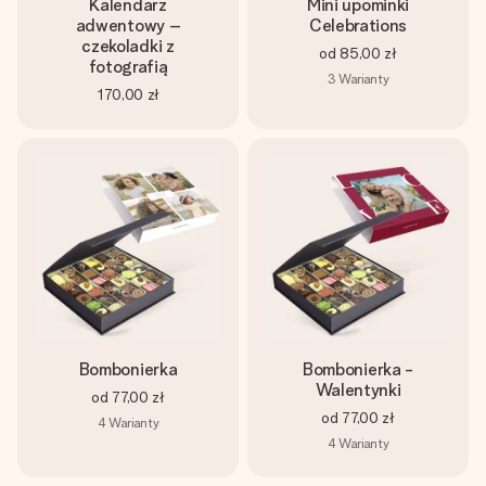
Kalendarz
Mini upominki
adwentowy –
Celebrations
czekoladki z
od
85,00 zł
fotografią
3
Warianty
170,00 zł
Bombonierka
Bombonierka -
Walentynki
od
77,00 zł
od
77,00 zł
4
Warianty
4
Warianty