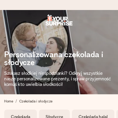
Wysyłka w 1 dzień roboczy
Tworzymy Twój prezent z troską i wysyłamy go w mgnieniu
oka – dzięki czemu możesz go dać dokładnie we
właściwym momencie, kiedy ma to największe znaczenie
Personalizowana czekolada i
słodycze
4,7 (na podstawie +15 000 opinii)
Szukasz słodkiej niespodzianki? Odkryj wszystkie
Nasze prezenty inspirują. Klienci oceniają nas na 4,7 w
nasze personalizowane prezenty, i spraw przyjemność
Google Reviews.
komuś kto uwielbia słodkości!
Home
Czekolada i słodycze
Darmowy bilecik z życzeniami
Stwórz coś wyjątkowego w zaledwie kilku krokach – z jej
Czekolada
Słodycze
Czekolada halal