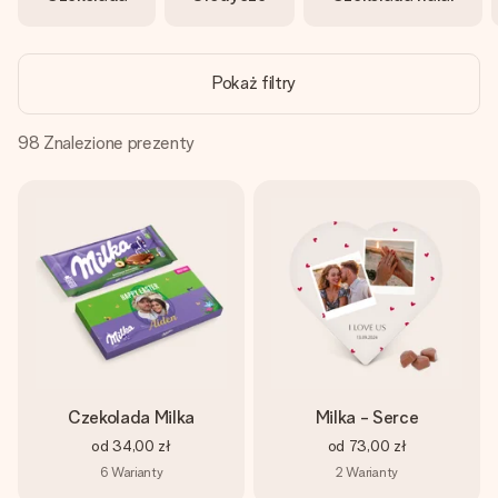
imieniem, swoim zdjęciem lub wiadomością, która naprawdę
poruszy serce. Bez problemu, po prostu ogrom miłości na
tę chwilę.
Pokaż filtry
98
Znalezione prezenty
Czekolada Milka
Milka - Serce
od
34,00 zł
od
73,00 zł
6
Warianty
2
Warianty