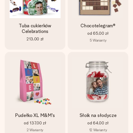
Tuba cukierków
Chocotelegram®
Celebrations
od
65,00 zł
213,00 zł
5
Warianty
Pudełko XL M&M's
Słoik na słodycze
od
137,00 zł
od
64,00 zł
2
Warianty
12
Warianty