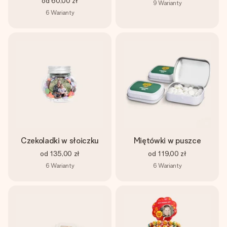
od
60,00 zł
9
Warianty
6
Warianty
Czekoladki w słoiczku
Miętówki w puszce
od
135,00 zł
od
119,00 zł
6
Warianty
6
Warianty