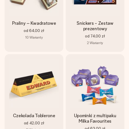
Praliny – Kwadratowe
Snickers - Zestaw
prezentowy
od
64,00 zł
od
74,00 zł
10
Warianty
2
Warianty
Czekolada Toblerone
Upominki z multipaku
Milka Favourites
od
42,00 zł
od
63,00 zł