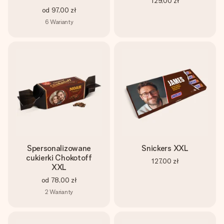
129,00 zł
od
97,00 zł
6
Warianty
Spersonalizowane
Snickers XXL
cukierki Chokotoff
127,00 zł
XXL
od
78,00 zł
2
Warianty