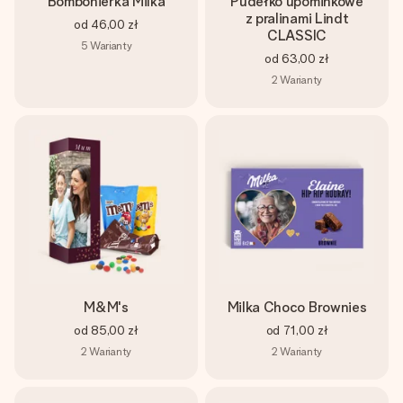
Bombonierka Milka
Pudełko upominkowe
z pralinami Lindt
od
46,00 zł
CLASSIC
5
Warianty
od
63,00 zł
2
Warianty
M&M's
Milka Choco Brownies
od
85,00 zł
od
71,00 zł
2
Warianty
2
Warianty