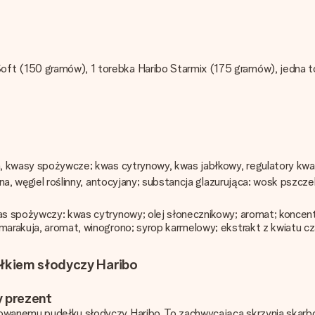
oft (150 gramów), 1 torebka Haribo Starmix (175 gramów), jedna 
oza, kwasy spożywcze; kwas cytrynowy, kwas jabłkowy, regulatory k
na, węgiel roślinny, antocyjany; substancja glazurująca: wosk pszczeli 
s spożywczy: kwas cytrynowy; olej słonecznikowy; aromat; koncentrat
marakuja, aromat, winogrono; syrop karmelowy; ekstrakt z kwiatu cza
łkiem słodyczy Haribo
 prezent
zowanemu pudełku słodyczy Haribo. To zachwycająca skrzynia skarb