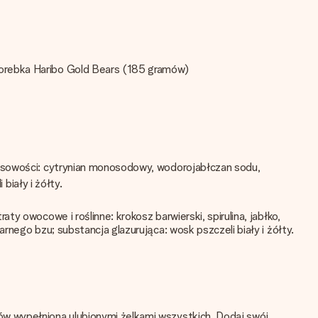
torebka Haribo Gold Bears (185 gramów)
wasowości: cytrynian monosodowy, wodorojabłczan sodu,
biały i żółty.
y owocowe i roślinne: krokosz barwierski, spirulina, jabłko,
rnego bzu; substancja glazurująca: wosk pszczeli biały i żółty.
ów wypełniona ulubionymi żelkami wszystkich. Dodaj swój