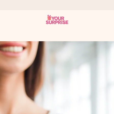
a – dzięki czemu możesz go dać dokładnie we właściwym momencie
e Reviews.
niem, swoim zdjęciem lub wiadomością, która naprawdę poruszy serce