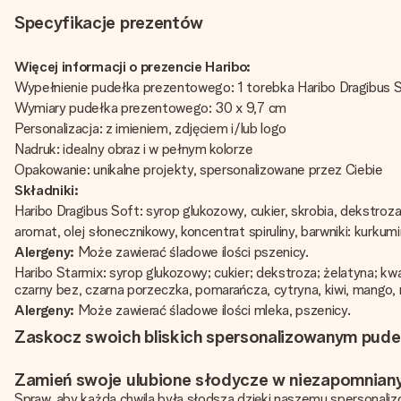
Specyfikacje prezentów
Więcej informacji o prezencie Haribo:
Wypełnienie pudełka prezentowego: 1 torebka Haribo Dragibus S
Wymiary pudełka prezentowego: 30 x 9,7 cm
Personalizacja: z imieniem, zdjęciem i/lub logo
Nadruk: idealny obraz i w pełnym kolorze
Opakowanie: unikalne projekty, spersonalizowane przez Ciebie
Składniki:
Haribo Dragibus Soft: syrop glukozowy, cukier, skrobia, dekstr
aromat, olej słonecznikowy, koncentrat spiruliny, barwniki: kurkumi
Alergeny:
Może zawierać śladowe ilości pszenicy.
Haribo Starmix: syrop glukozowy; cukier; dekstroza; żelatyna; kwa
czarny bez, czarna porzeczka, pomarańcza, cytryna, kiwi, mango, 
Alergeny:
Może zawierać śladowe ilości mleka, pszenicy.
Zaskocz swoich bliskich spersonalizowanym pude
Zamień swoje ulubione słodycze w niezapomniany
Spraw, aby każda chwila była słodsza dzięki naszemu spersonali