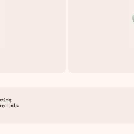
mością
any Haribo