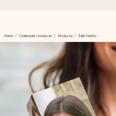
Wysyłka w 1 dzień roboczy
Home
Czekolada i słodycze
Słodycze
Żelki Haribo
Tworzymy Twój prezent z troską i wysyłamy go w mgnieniu ok
4,7 (na podstawie +15 000 opinii)
Nasze prezenty inspirują. Klienci oceniają nas na 4,7 w Googl
Darmowy bilecik z życzeniami
Stwórz coś wyjątkowego w zaledwie kilku krokach – z jej imie