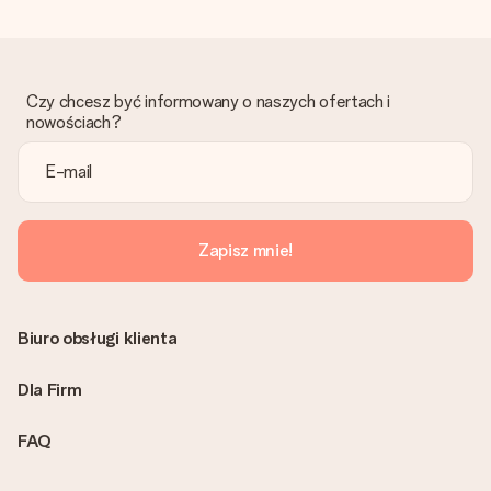
Co zrobić, jeśli zamówienie nie jest spełnia oczekiwań?
Skontaktuj się z działem obsługi klienta, chętnie pomożesz
znaleźć właściwe rozwiązanie.
Czy chcesz być informowany o naszych ofertach i
Czy faktura jest wysyłana razem z zamówieniem?
nowościach?
Żaden rachunek lub faktura nie jest wysyłany z zamówieniem.
Faktura zostanie wysłana w e-mailu z potwierdzeniem wysyłki.
Możesz ją również znaleźć na koncie MySurprise. Dzięki temu
możesz wysłać prezent bezpośrednio do odbiorcy, co będzie
prawdziwą niespodzianką!
Zapisz mnie!
Biuro obsługi klienta
Dla Firm
FAQ