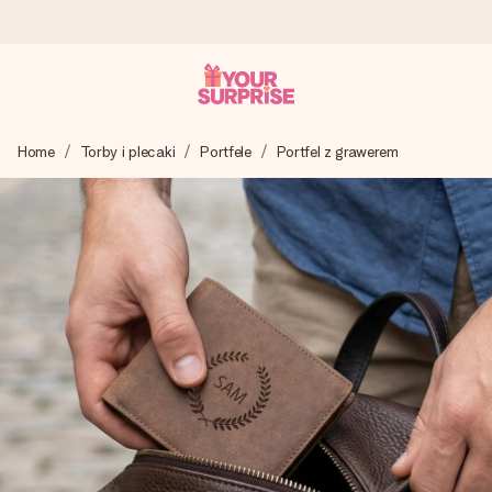
Wysyłka w 1 dzień roboczy
Home
Torby i plecaki
Portfele
Portfel z grawerem
Tworzymy Twój prezent z troską i wysyłamy go w mgnieniu
oka – dzięki czemu możesz go dać dokładnie we
właściwym momencie, kiedy ma to największe znaczenie
4,7 (na podstawie +15 000 opinii)
Nasze prezenty inspirują. Klienci oceniają nas na 4,7 w
Google Reviews.
Darmowy bilecik z życzeniami
Stwórz coś wyjątkowego w zaledwie kilku krokach – z jej