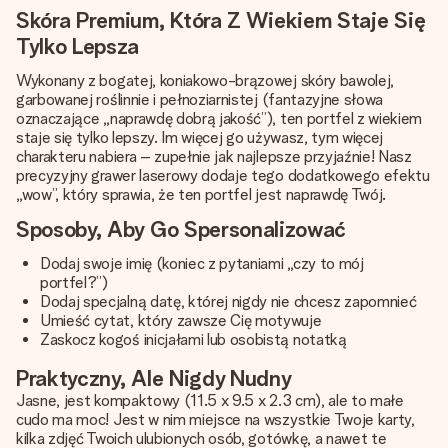
Skóra Premium, Która Z Wiekiem Staje Się
Tylko Lepsza
Wykonany z bogatej, koniakowo-brązowej skóry bawolej,
garbowanej roślinnie i pełnoziarnistej (fantazyjne słowa
oznaczające „naprawdę dobrą jakość”), ten portfel z wiekiem
staje się tylko lepszy. Im więcej go używasz, tym więcej
charakteru nabiera – zupełnie jak najlepsze przyjaźnie! Nasz
precyzyjny grawer laserowy dodaje tego dodatkowego efektu
„wow”, który sprawia, że ten portfel jest naprawdę Twój.
Sposoby, Aby Go Spersonalizować
Dodaj swoje imię (koniec z pytaniami „czy to mój
portfel?”)
Dodaj specjalną datę, której nigdy nie chcesz zapomnieć
Umieść cytat, który zawsze Cię motywuje
Zaskocz kogoś inicjałami lub osobistą notatką
Praktyczny, Ale Nigdy Nudny
Jasne, jest kompaktowy (11.5 x 9.5 x 2.3 cm), ale to małe
cudo ma moc! Jest w nim miejsce na wszystkie Twoje karty,
kilka zdjęć Twoich ulubionych osób, gotówkę, a nawet te