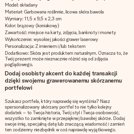
Model: składany
Materiał: Garbowana roślinnie, licowa skóra bawola
Wymiary: 11,5 x 9,5 x 2,3 cm
Kolor: brązowy (koniakowy)
Zawartość: miejsce na karty, zdjęcia, banknoty i monety
Wykończenie: wysokiej jakości grawer laserowy
Personalizacja: Z imieniem i/lub tekstem
Dodatkowo: Skóra jest produktem naturalnym. Oznacza to, że
Twój prezent może nieznacznie różnić się od zdjęcia
poglądowego.
Dodaj osobisty akcent do każdej transakcji
dzięki swojemu grawerowanemu skórzanemu
portfelowi
Szukasz portfela, który naprawdę się wyróżnia? Nasz
spersonalizowany skórzany portfel to nie tylko kolejny
dodatek – to Twoja historia, Twój styl i Twoja osobowość,
wszystko to zamknięte w przepięknej bawoliej skórze. Dodaj
swoje imię, specjalną datę lub znaczącą wiadomość i zamień
ten codzienny niezbędnik w coś naprawdę wyjątkowego.