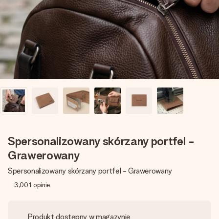
imieniem, swoim zdjęciem lub wiadomością, która naprawdę
poruszy serce. Bez problemu, po prostu ogrom miłości na
tę chwilę.
Spersonalizowany skórzany portfel -
Grawerowany
Spersonalizowany skórzany portfel - Grawerowany
3,001
opinie
Produkt dostępny w magazynie