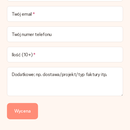
Niestety nie ma możliwości samemu wybrać datę dostawy. Na
stronie produktu pokazujemy najbardziej prawdopodobną
Twój email
datę doręczenia w momencie składania zamówienia.
Jaki jest czas dostawy i kiedy otrzymam mój prezent?
Przewidywany czas dostawy można znaleźć na stronie
Twój numer telefonu
produktu.
Jakie opcje dostawy mogę wybrać?
W koszyku zamówień mamy kilka opcji dostawy. Termin
Ilość (10+)
pokazany na stronie produktu odnosi się do najtańszej i
najwolniejszej formy wysyłki.
Dodatkowe; np. dostawa/projekt/typ faktury itp.
Zapłata
Jak mogę zapłacić zamówienie?
Oferujemy następujące formy płatności: Przelewy24,
Dotpay, karta kredytowa, lub przelew bankowy. W przypadku
zwykłego przelewu należy wziąć pod uwagę dodatkowo do 3
dni przedłużenia dostawy - kwota musi zostać zaksięgowana,
Wycena
aby zamówienie trafiło do produkcji. Robiąc przelew, należy
wybrać Przelew Krajowy Europejski.
Otrzymano prezent