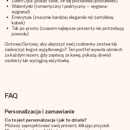
Dzień Ojca (pokaż tacie, że się postarałaś/postarałeś)
Walentynki (romantyczny I praktyczny – wygrana-
wygrana!)
Emerytura (znacznie bardziej elegancki niż żartobliwy
kubek)
Tak po prostu (czasem najlepsze prezenty nie potrzebują
powodu)
Gotowa/Gotowy, aby ulepszyć swój codzienny zestaw lub
zaskoczyć kogoś wyjątkowego? Ten portfel wywoła uśmiech
za każdym razem, gdy zapłacą za kawę, pokażą dowód
osobisty lub wyciągną wizytówkę.
FAQ
Personalizacja i zamawianie
Co to jest personalizacja i jak to działa?
Możesz zaprojektować swój prezent, klikając przycisk