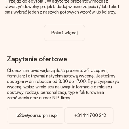
"Przejdź do edytora". W edytorze prezentów możesz
stworzyć dowolny projekt: dodaj własne zdjęcia i / lub tekst
oraz wybrać jeden z naszych gotowych wzorów lub kolarzy.
Czy personalizacja jest wliczona w cenę?
Cena podana na stronie internetowej obejmuje personalizację
Pokaż więcej
Twojego prezentu - ilość zdjęć lub tekstów nie wpływa na
cenę produktu
Skąd mam wiedzieć, czy moje zdjęcie ma odpowiednią
jakość?
Zapytanie ofertowe
Chcemy mieć pewność, że będziesz w pełni zadowolony ze
swojego prezentu. Dlatego ważne jest, aby używać zdjęć
Chcesz zamówić większą ilość prezentów? Uzupełnij
wysokiej jakości. Jeśli nie masz pewności co do jakości zdjęcia,
formularz i otrzymaj natychmiastową wycenę. Jesteśmy
skontaktuj się z naszym działem obsługi klienta i dołącz
dostępni w dni robocze od 8:30 do 17:00. By przyspieszyć
zdjęcie wraz z prezentem, który chcesz zamówić. Będą oni
wycenę, wpisz w miejscu na uwagi informacje o miejscu
mogli sprawdzić dla Ciebie jakość zdjęcia!
dostawy, rodzaju personalizacji, typie fakturowania
zamówienia oraz numer NIP firmy.
Format zdjęć?
Pliki JPG i PNG mogą być dodane w edytorze. Jeśli masz
zdjęcie lub grafikę w innym formacie i nie możesz sam go
b2b@yoursurprise.pl
+31 111 700 212
zmienić skontaktuj się z nami, z chęcią pomożemy!
Co zrobić, jeśli kolor lub opcja prezentu, którą chcę, nie