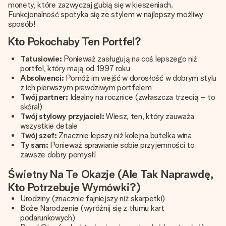
monety, które zazwyczaj gubią się w kieszeniach.
Funkcjonalność spotyka się ze stylem w najlepszy możliwy
sposób!
Kto Pokochaby Ten Portfel?
Tatusiowie:
Ponieważ zasługują na coś lepszego niż
portfel, który mają od 1997 roku
Absolwenci:
Pomóż im wejść w dorosłość w dobrym stylu
z ich pierwszym prawdziwym portfelem
Twój partner:
Idealny na rocznice (zwłaszcza trzecią – to
skóra!)
Twój stylowy przyjaciel:
Wiesz, ten, który zauważa
wszystkie detale
Twój szef:
Znacznie lepszy niż kolejna butelka wina
Ty sam:
Ponieważ sprawianie sobie przyjemności to
zawsze dobry pomysł!
Świetny Na Te Okazje (Ale Tak Naprawdę,
Kto Potrzebuje Wymówki?)
Urodziny (znacznie fajniejszy niż skarpetki)
Boże Narodzenie (wyróżnij się z tłumu kart
podarunkowych)