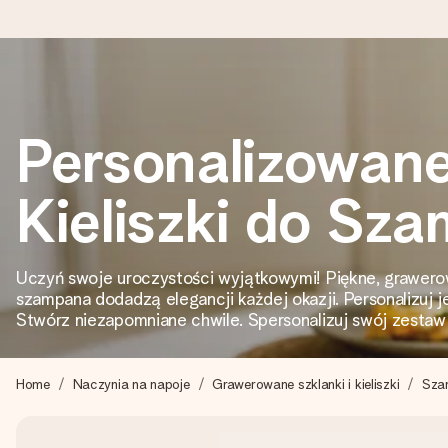
Wysyłka w 1 dzień roboczy
Personalizowan
Tworzymy Twój prezent z troską i wysyłamy go w mgnieniu ok
Kieliszki do Sz
4,7 (na podstawie +15 000 opinii)
Nasze prezenty inspirują. Klienci oceniają nas na 4,7 w Googl
Uczyń swoje uroczystości wyjątkowymi! Piękne, grawerow
szampana dodadzą elegancji każdej okazji. Personalizuj j
Stwórz niezapomniane chwile. Spersonalizuj swój zestaw 
Darmowy bilecik z życzeniami
Stwórz coś wyjątkowego w zaledwie kilku krokach – z jej imie
Home
Naczynia na napoje
Grawerowane szklanki i kieliszki
Sza