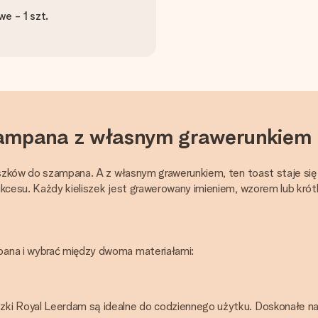
e - 1 szt.
szampana z własnym grawerunkiem
liszków do szampana. A z własnym grawerunkiem, ten toast staje się
sukcesu. Każdy kieliszek jest grawerowany imieniem, wzorem lub kró
pana i wybrać między dwoma materiałami:
ki Royal Leerdam są idealne do codziennego użytku. Doskonałe na 