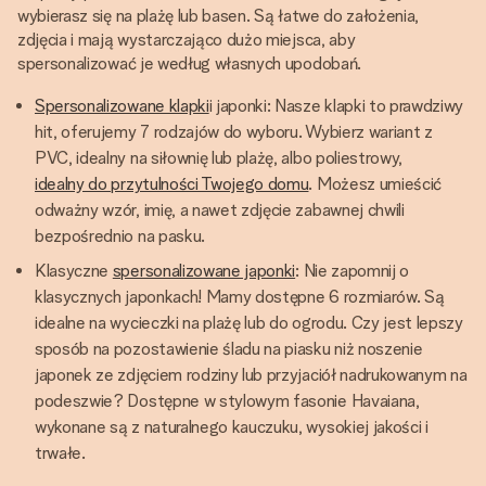
wybierasz się na plażę lub basen. Są łatwe do założenia,
zdjęcia i mają wystarczająco dużo miejsca, aby
spersonalizować je według własnych upodobań.
Spersonalizowane klapki
i japonki: Nasze klapki to prawdziwy
hit, oferujemy 7 rodzajów do wyboru. Wybierz wariant z
PVC, idealny na siłownię lub plażę, albo poliestrowy,
idealny do przytulności Twojego domu
. Możesz umieścić
odważny wzór, imię, a nawet zdjęcie zabawnej chwili
bezpośrednio na pasku.
Klasyczne
spersonalizowane japonki
: Nie zapomnij o
klasycznych japonkach! Mamy dostępne 6 rozmiarów. Są
idealne na wycieczki na plażę lub do ogrodu. Czy jest lepszy
sposób na pozostawienie śladu na piasku niż noszenie
japonek ze zdjęciem rodziny lub przyjaciół nadrukowanym na
podeszwie? Dostępne w stylowym fasonie Havaiana,
wykonane są z naturalnego kauczuku, wysokiej jakości i
trwałe.