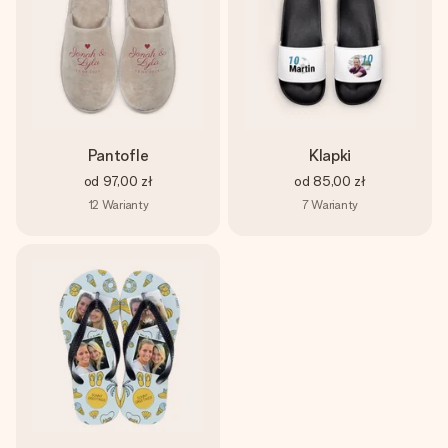
imieniem, swoim zdjęciem lub wiadomością, która naprawdę
poruszy serce. Bez problemu, po prostu ogrom miłości na
tę chwilę.
Pantofle
Klapki
od
97,00 zł
od
85,00 zł
12
Warianty
7
Warianty