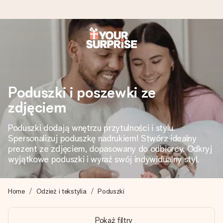
Wysyłka w 1 dzień roboczy
Tworzymy Twój prezent z troską i wysyłamy go w mgnieniu
oka – dzięki czemu możesz go dać dokładnie we
Poduszki i poszewki ze
właściwym momencie, kiedy ma to największe znaczenie
zdjęciem
Poduszki dodają wnętrzu przytulności i stylu.
4,7 (na podstawie +15 000 opinii)
Spersonalizuj poduszkę nadrukiem! Stwórz idealny
Nasze prezenty inspirują. Klienci oceniają nas na 4,7 w
prezent ze zdjęciem, dopasowany do odbiorcy. Odkryj
Google Reviews.
wyjątkowe poduszki i wyraź swój indywidualny styl.
Home
Odzież i tekstylia
Poduszki
Darmowy bilecik z życzeniami
Stwórz coś wyjątkowego w zaledwie kilku krokach – z jej
Pokaż filtry