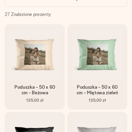
imieniem, swoim zdjęciem lub wiadomością, która naprawdę
poruszy serce. Bez problemu, po prostu ogrom miłości na
tę chwilę.
27
Znalezione prezenty
Poduszka - 50 x 60
Poduszka - 50 x 60
cm - Beżowa
cm - Miętowa zieleń
135,00 zł
135,00 zł