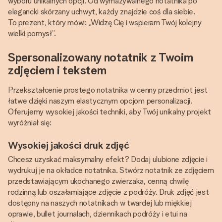
wyboru unikalnych opcji. Od wymazywalnego notatnika po
elegancki skórzany uchwyt, każdy znajdzie coś dla siebie.
To prezent, który mówi: „Widzę Cię i wspieram Twój kolejny
wielki pomysł”.
Spersonalizowany notatnik z Twoim
zdjęciem i tekstem
Przekształcenie prostego notatnika w cenny przedmiot jest
łatwe dzięki naszym elastycznym opcjom personalizacji.
Oferujemy wysokiej jakości techniki, aby Twój unikalny projekt
wyróżniał się:
Wysokiej jakości druk zdjęć
Chcesz uzyskać maksymalny efekt? Dodaj ulubione zdjęcie i
wydrukuj je na okładce notatnika. Stwórz notatnik ze zdjęciem
przedstawiającym ukochanego zwierzaka, cenną chwilę
rodzinną lub oszałamiające zdjęcie z podróży. Druk zdjęć jest
dostępny na naszych notatnikach w twardej lub miękkiej
oprawie, bullet journalach, dziennikach podróży i etui na