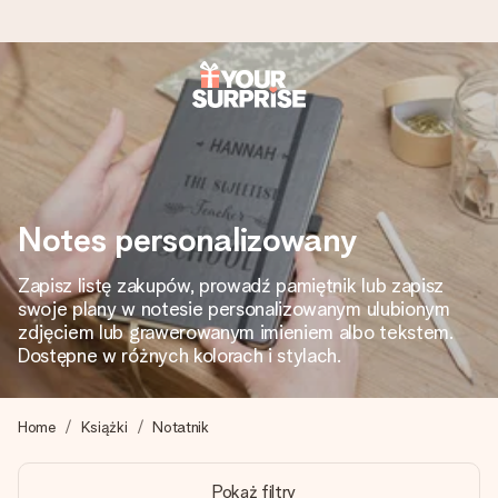
Wysyłka w 1 dzień roboczy
Tworzymy Twój prezent z troską i wysyłamy go w mgnieniu
oka – dzięki czemu możesz go dać dokładnie we
właściwym momencie, kiedy ma to największe znaczenie
Notes personalizowany
Zapisz listę zakupów, prowadź pamiętnik lub zapisz
4,7 (na podstawie +15 000 opinii)
swoje plany w notesie personalizowanym ulubionym
Nasze prezenty inspirują. Klienci oceniają nas na 4,7 w
zdjęciem lub grawerowanym imieniem albo tekstem.
Google Reviews.
Dostępne w różnych kolorach i stylach.
Home
Książki
Notatnik
Darmowy bilecik z życzeniami
Stwórz coś wyjątkowego w zaledwie kilku krokach – z jej
Pokaż filtry