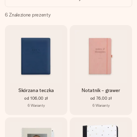
imieniem, swoim zdjęciem lub wiadomością, która naprawdę
poruszy serce. Bez problemu, po prostu ogrom miłości na
tę chwilę.
6
Znalezione prezenty
Skórzana teczka
Notatnik - grawer
od
106,00 zł
od
76,00 zł
6
Warianty
6
Warianty