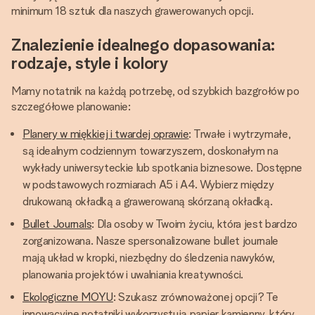
minimum 18 sztuk dla naszych grawerowanych opcji.
Znalezienie idealnego dopasowania:
rodzaje, style i kolory
Mamy notatnik na każdą potrzebę, od szybkich bazgrołów po
szczegółowe planowanie:
Planery w miękkiej i twardej oprawie
: Trwałe i wytrzymałe,
są idealnym codziennym towarzyszem, doskonałym na
wykłady uniwersyteckie lub spotkania biznesowe. Dostępne
w podstawowych rozmiarach A5 i A4. Wybierz między
drukowaną okładką a grawerowaną skórzaną okładką.
Bullet Journals
: Dla osoby w Twoim życiu, która jest bardzo
zorganizowana. Nasze spersonalizowane bullet journale
mają układ w kropki, niezbędny do śledzenia nawyków,
planowania projektów i uwalniania kreatywności.
Ekologiczne MOYU
: Szukasz zrównoważonej opcji? Te
innowacyjne notatniki wykorzystują papier kamienny, który