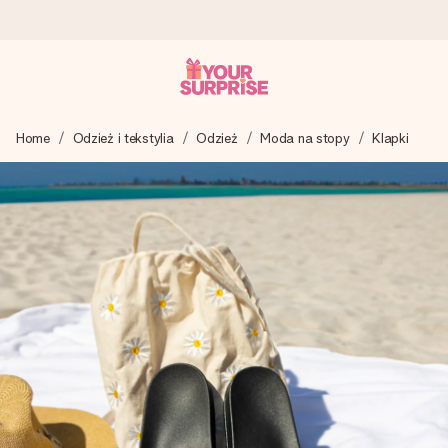
Wysyłka w 1 dzień roboczy
Home
Odzież i tekstylia
Odzież
Moda na stopy
Klapki
Tworzymy Twój prezent z troską i wysyłamy go w mgnieniu
oka – dzięki czemu możesz go dać dokładnie we
właściwym momencie, kiedy ma to największe znaczenie
4,7 (na podstawie +15 000 opinii)
Nasze prezenty inspirują. Klienci oceniają nas na 4,7 w
Google Reviews.
Darmowy bilecik z życzeniami
Stwórz coś wyjątkowego w zaledwie kilku krokach – z jej