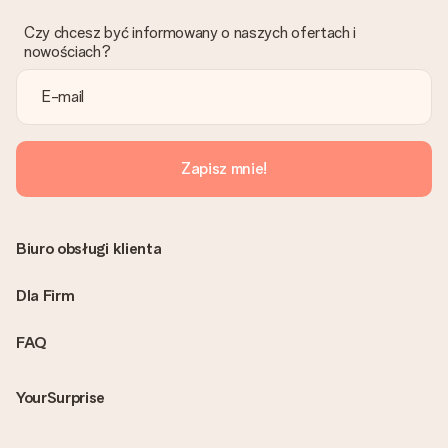
znaleźć właściwe rozwiązanie.
Czy chcesz być informowany o naszych ofertach i
Czy faktura jest wysyłana razem z zamówieniem?
nowościach?
Żaden rachunek lub faktura nie jest wysyłany z zamówieniem.
Faktura zostanie wysłana w e-mailu z potwierdzeniem wysyłki.
Możesz ją również znaleźć na koncie MySurprise. Dzięki temu
możesz wysłać prezent bezpośrednio do odbiorcy, co będzie
prawdziwą niespodzianką!
Zapisz mnie!
Biuro obsługi klienta
Dla Firm
FAQ
YourSurprise