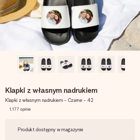
imieniem, swoim zdjęciem lub wiadomością, która naprawdę
poruszy serce. Bez problemu, po prostu ogrom miłości na
tę chwilę.
Klapki z własnym nadrukiem
Klapki z własnym nadrukiem - Czarne - 42
1,177
opinie
Produkt dostępny w magazynie