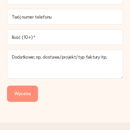
Jaki jest czas dostawy i kiedy otrzymam mój prezent?
Przewidywany czas dostawy można znaleźć na stronie
Twój numer telefonu
produktu.
Jakie opcje dostawy mogę wybrać?
W koszyku zamówień mamy kilka opcji dostawy. Termin
Ilość (10+)
pokazany na stronie produktu odnosi się do najtańszej i
najwolniejszej formy wysyłki.
Dodatkowe; np. dostawa/projekt/typ faktury itp.
Zapłata
Jak mogę zapłacić zamówienie?
Oferujemy następujące formy płatności: Przelewy24,
Dotpay, karta kredytowa, lub przelew bankowy. W przypadku
zwykłego przelewu należy wziąć pod uwagę dodatkowo do 3
dni przedłużenia dostawy - kwota musi zostać zaksięgowana,
Wycena
aby zamówienie trafiło do produkcji. Robiąc przelew, należy
wybrać Przelew Krajowy Europejski.
Otrzymano prezent
Co zrobić, jeśli zamówienie nie jest spełnia oczekiwań?
Skontaktuj się z działem obsługi klienta, chętnie pomożesz