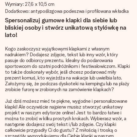
Wymiary: 27,6 x 10,5 cm
Dodatkowo: antypoślizgowa podeszwa i profilowana wkładka
Spersonalizuj gumowe klapki dla siebie lub
bliskiej osoby i stwórz unikatową stylówkę na
lato!
Kogo zaskoczysz wyjątkowymi klapkami z własnym
nadrukiem? Dodajesz zdjęcie, tekst lub inny wzór, który
pasuje do odbiorcy prezentu. Idealny do podarowania
sportowcom do szatni podróżnikom i festiwalowiczom. Klapki
to także doskonały wybór, jeśli chcesz podarować miły
prezent komuś, kto wyjeżdża na wakacje lub uwielbia lato.
Założymy się, że podczas dyskoteki na kempingu lub na plaży
zrobicie furorę w zrobionych na zamówienie klapkach?
Już dziś możesz mieć te piękne, wygodne i personalizowane
klapki! Ale oczywiście najpierw musisz stworzyć unikatowy
projekt w naszym edytorze online! Jest to bardzo łatwe i
można to zrobić w kilku prostych krokach. Wybierasz wzór, a
następnie dodajesz swój tekst i/lub zdjęcie. Czy klapki
całkowicie przypadły Ci do gustu? Z miłością i troską o
szczegóły wyprodukujemy dla Ciebie klapki w naszym