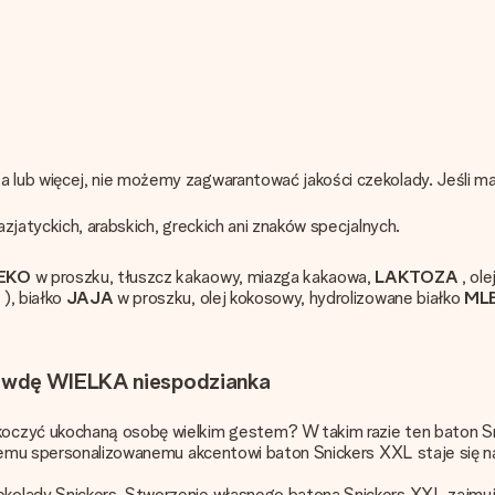
 lub więcej, nie możemy zagwarantować jakości czekolady. Jeśli m
zjatyckich, arabskich, greckich ani znaków specjalnych.
EKO
w proszku, tłuszcz kakaowy, miazga kakaowa,
LAKTOZA
, ole
A
), białko
JAJA
w proszku, olej kokosowy, hydrolizowane białko
ML
rawdę WIELKA niespodzianka
koczyć ukochaną osobę wielkim gestem? W takim razie ten baton S
i temu spersonalizowanemu akcentowi baton Snickers XXL staje się 
olady Snickers. Stworzenie własnego batona Snickers XXL zajmuje t