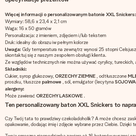
Więcej informacji o personalizowanym batonie XXL Snickers:
Wymiary: 58,6 x 23,4 x 2,1 cm
Waga: 16 x 50 gramów
Personalizacja: z imieniem, zdjęciem i/lub tekstem
Druk: idealny do obrazu iw pełnym kolorze
Uwaga:
Gdy temperatura na zewnątrz wynosi 25 stopni Celsjusza
skontaktuj się z naszym zespołem obsługi klienta.
Ze względów technicznych nie można używać cyrylicy, tureckich, a
Składniki:
Cukier, syrop glukozowy,
ORZECHY ZIEMNE
, odtłuszczone
ML
proszku, tłuszcze
palmowe
, sól, emulgator (lecytyna
SOJOW
alergeny:
Może zawierać
ORZECHY LASKOWE
.
Ten personalizowany baton XXL Snickers to nap
Czy Twój tata to prawdziwy czekoladoholik? A może chcesz zas
opakowanie, dodając imię i zdjęcie wybrane przez Ciebie. Dzięk
Twoja smaczna niespodzianka zawiera aż 16 batonów pysznej czek