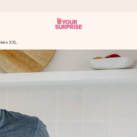
ckers XXL
a – dzięki czemu możesz go dać dokładnie we właściwym momencie
e Reviews.
niem, swoim zdjęciem lub wiadomością, która naprawdę poruszy serce