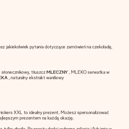
asz jakiekolwiek pytania dotyczące zamówień na czekoladę,
j słonecznikowy, tłuszcz
MLECZNY
, MLEKO serwatka w
EKA
, naturalny ekstrakt waniliowy
nickers XXL to idealny prezent. Możesz spersonalizować
najlepszym prezentem na każdą okazję.
ylko chwilę. Po prostu dodaj wybrane zdjęcie i/lub imię w