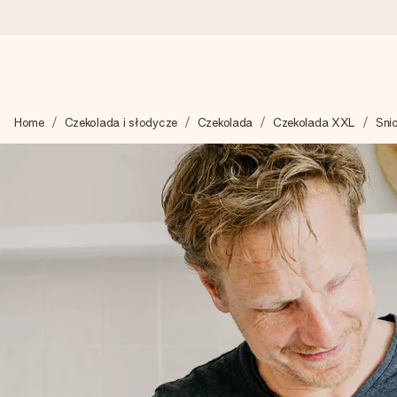
Wysyłka w 1 dzień roboczy
Home
Czekolada i słodycze
Czekolada
Czekolada XXL
Sni
Tworzymy Twój prezent z troską i wysyłamy go w mgnieniu ok
4,7 (na podstawie +15 000 opinii)
Nasze prezenty inspirują. Klienci oceniają nas na 4,7 w Googl
Darmowy bilecik z życzeniami
Stwórz coś wyjątkowego w zaledwie kilku krokach – z jej imie