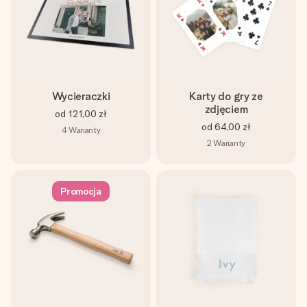
Wycieraczki
Karty do gry ze
zdjęciem
od
121,00 zł
od
64,00 zł
4
Warianty
2
Warianty
Promocja