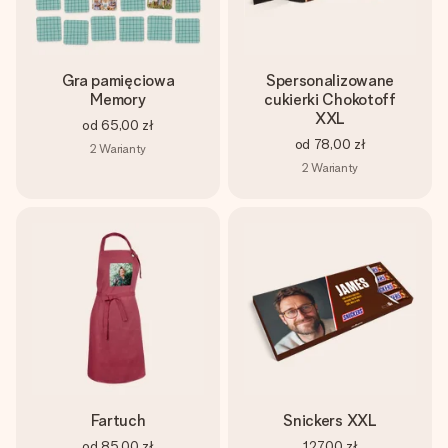
Gra pamięciowa
Spersonalizowane
Memory
cukierki Chokotoff
XXL
od
65,00 zł
od
78,00 zł
2
Warianty
2
Warianty
Fartuch
Snickers XXL
od
85,00 zł
127,00 zł