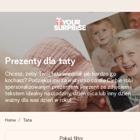
Wysyłka w 1 dzień roboczy
Tworzymy Twój prezent z troską i wysyłamy go w mgnieniu
oka – dzięki czemu możesz go dać dokładnie we
właściwym momencie, kiedy ma to największe znaczenie
Prezenty dla taty
Chcesz, żeby Twój tata wiedział jab bardzo go
kochasz? Podziękuj mu za wszystko co dla Ciebie robi
4,7 (na podstawie +15 000 opinii)
spersonalizowanym prezentem. Prezent ze zdjęciem i
Nasze prezenty inspirują. Klienci oceniają nas na 4,7 w
tekstem idealny na urodziny, dzień ojca lub inny dzień
Google Reviews.
ważny dla was dzień w roku!
Home
Tata
Darmowy bilecik z życzeniami
Stwórz coś wyjątkowego w zaledwie kilku krokach – z jej
Pokaż filtry