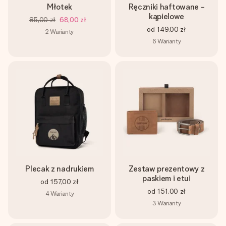
Młotek
Ręczniki haftowane -
kąpielowe
85,00 zł
68,00 zł
od
149,00 zł
2
Warianty
6
Warianty
Plecak z nadrukiem
Zestaw prezentowy z
paskiem i etui
od
157,00 zł
od
151,00 zł
4
Warianty
3
Warianty