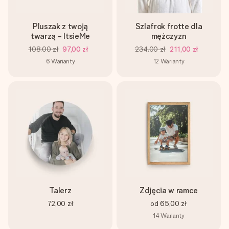
Pluszak z twoją
Szlafrok frotte dla
twarzą - ItsieMe
mężczyzn
108,00 zł
97,00 zł
234,00 zł
211,00 zł
6
Warianty
12
Warianty
Talerz
Zdjęcia w ramce
72,00 zł
od
65,00 zł
14
Warianty