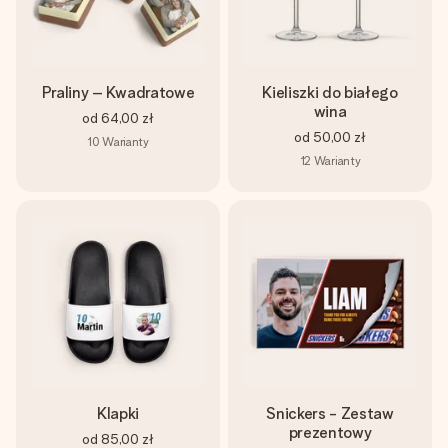
Praliny – Kwadratowe
Kieliszki do białego
wina
od
64,00 zł
od
50,00 zł
10
Warianty
12
Warianty
Klapki
Snickers - Zestaw
prezentowy
od
85,00 zł