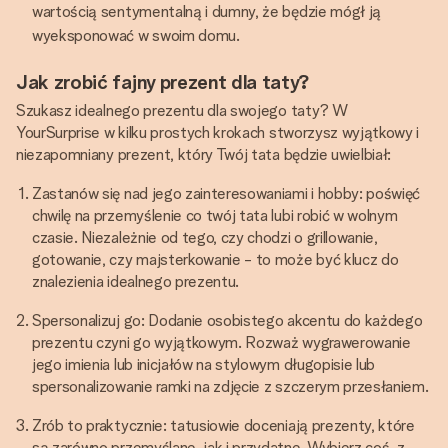
wartością sentymentalną i dumny, że będzie mógł ją
wyeksponować w swoim domu.
Jak zrobić fajny prezent dla taty?
Szukasz idealnego prezentu dla swojego taty? W
YourSurprise w kilku prostych krokach stworzysz wyjątkowy i
niezapomniany prezent, który Twój tata będzie uwielbiał:
Zastanów się nad jego zainteresowaniami i hobby: poświęć
chwilę na przemyślenie co twój tata lubi robić w wolnym
czasie. Niezależnie od tego, czy chodzi o grillowanie,
gotowanie, czy majsterkowanie - to może być klucz do
znalezienia idealnego prezentu.
Spersonalizuj go: Dodanie osobistego akcentu do każdego
prezentu czyni go wyjątkowym. Rozważ wygrawerowanie
jego imienia lub inicjałów na stylowym długopisie lub
spersonalizowanie ramki na zdjęcie z szczerym przesłaniem.
Zrób to praktycznie: tatusiowie doceniają prezenty, które
są zarówno przemyślane, jak i przydatne. Wybierz coś, z