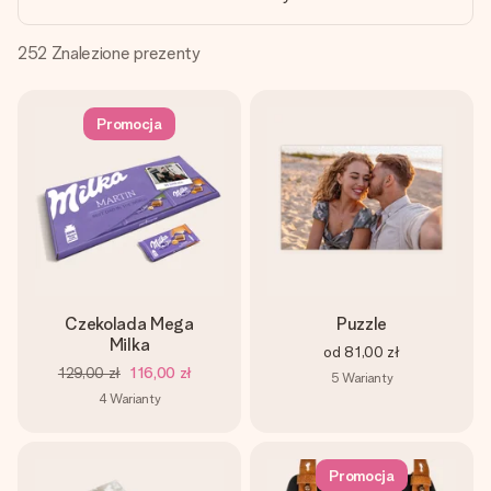
imieniem, swoim zdjęciem lub wiadomością, która naprawdę
poruszy serce. Bez problemu, po prostu ogrom miłości na
tę chwilę.
252
Znalezione prezenty
Promocja
Czekolada Mega
Puzzle
Milka
od
81,00 zł
129,00 zł
116,00 zł
5
Warianty
4
Warianty
Promocja