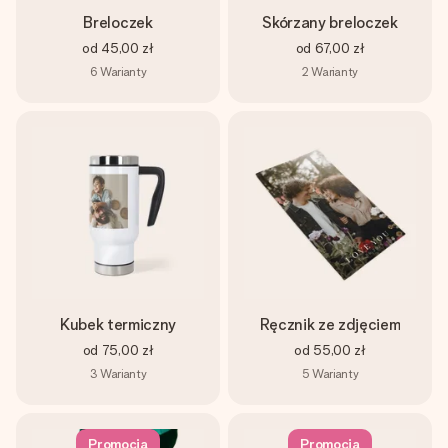
Breloczek
Skórzany breloczek
od
45,00 zł
od
67,00 zł
6
Warianty
2
Warianty
Kubek termiczny
Ręcznik ze zdjęciem
od
75,00 zł
od
55,00 zł
3
Warianty
5
Warianty
Promocja
Promocja