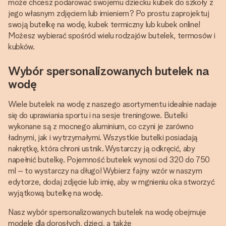
może chcesz podarować swojemu dziecku kubek do szkoły z
jego własnym zdjęciem lub imieniem? Po prostu zaprojektuj
swoją butelkę na wodę, kubek termiczny lub kubek online!
Możesz wybierać spośród wielu rodzajów butelek, termosów i
kubków.
Wybór spersonalizowanych butelek na
wodę
Wiele butelek na wodę z naszego asortymentu idealnie nadaje
się do uprawiania sportu i na sesje treningowe. Butelki
wykonane są z mocnego aluminium, co czyni je zarówno
ładnymi, jak i wytrzymałymi. Wszystkie butelki posiadają
nakrętkę, która chroni ustnik. Wystarczy ją odkręcić, aby
napełnić butelkę. Pojemność butelek wynosi od 320 do 750
ml – to wystarczy na długo! Wybierz fajny wzór w naszym
edytorze, dodaj zdjęcie lub imię, aby w mgnieniu oka stworzyć
wyjątkową butelkę na wodę.
Nasz wybór spersonalizowanych butelek na wodę obejmuje
modele dla dorosłych, dzieci, a także