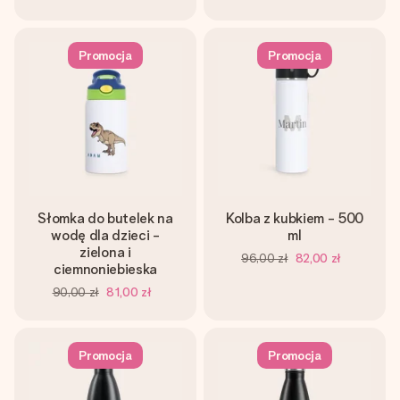
Promocja
Promocja
Słomka do butelek na
Kolba z kubkiem - 500
wodę dla dzieci -
ml
zielona i
96,00 zł
82,00 zł
ciemnoniebieska
90,00 zł
81,00 zł
Promocja
Promocja