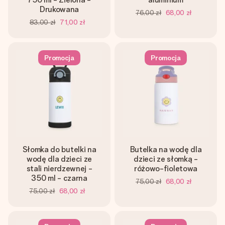
Drukowana
76,00 zł
68,00 zł
83,00 zł
71,00 zł
Promocja
Promocja
Słomka do butelki na
Butelka na wodę dla
wodę dla dzieci ze
dzieci ze słomką -
stali nierdzewnej -
różowo-fioletowa
350 ml - czarna
75,00 zł
68,00 zł
75,00 zł
68,00 zł