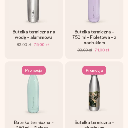
Butelka termiczna na
Butelka termiczna -
wodę - aluminiowa
750 ml - Fioletowa - z
nadrukiem
83,00 zł
75,00 zł
83,00 zł
71,00 zł
Promocja
Promocja
Butelka termiczna -
Butelka termiczna -
750 ml - Zielona -
aluminium