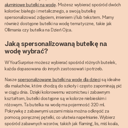
aluminiowe butelki na wodę
. Możesz wybierać spośród dwóch
kolorów: białego i metalicznego, a swoją butelkę
spersonalizować zdjęciem, imieniem i/lub tekstem. Mamy
również dostępne butelki na wodę tematyczne, takie jak
Ollimania czy butelka na Dzień Ojca.
Jaką spersonalizowaną butelkę na
wodę wybrać?
W YourSurprise możesz wybierać spośród różnych butelek,
każda dopasowana do innych zastosowań i potrzeb.
Nasze
spersonalizowane butelki na wodę dla dzieci
są idealne
dla maluchów, które chodzą do szkoły i często zapominają pić
w ciągu dnia. Dzięki kolorowemu wzornictwu i zabawnym
kształtom, butelki dostępne są w kolorze niebieskim i
różowym. Ta butelka na wodę ma pojemność 320 ml.
Pokrywkę z zabawnymi uszami misia można odkręcić za
pomocą poręcznej pętelki, co ułatwia napełnianie. Wybierz
spośród zabawnych wzorów, takich jak flaming, lis, miś koala,