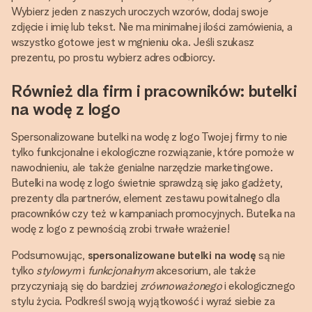
Wybierz jeden z naszych uroczych wzorów, dodaj swoje
zdjęcie i imię lub tekst. Nie ma minimalnej ilości zamówienia, a
wszystko gotowe jest w mgnieniu oka. Jeśli szukasz
prezentu, po prostu wybierz adres odbiorcy.
Również dla firm i pracowników: butelki
na wodę z logo
Spersonalizowane butelki na wodę z logo Twojej firmy to nie
tylko funkcjonalne i ekologiczne rozwiązanie, które pomoże w
nawodnieniu, ale także genialne narzędzie marketingowe.
Butelki na wodę z logo świetnie sprawdzą się jako gadżety,
prezenty dla partnerów, element zestawu powitalnego dla
pracowników czy też w kampaniach promocyjnych. Butelka na
wodę z logo z pewnością zrobi trwałe wrażenie!
Podsumowując,
spersonalizowane butelki na wodę
są nie
tylko
stylowym
i
funkcjonalnym
akcesorium, ale także
przyczyniają się do bardziej
zrównoważonego
i ekologicznego
stylu życia. Podkreśl swoją wyjątkowość i wyraź siebie za