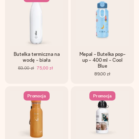
imieniem, swoim zdjęciem lub wiadomością, która naprawdę
poruszy serce. Bez problemu, po prostu ogrom miłości na
tę chwilę.
Butelka termiczna na
Mepal - Butelka pop-
wodę - biała
up - 400 ml - Cool
Blue
83,00 zł
75,00 zł
89,00 zł
Promocja
Promocja