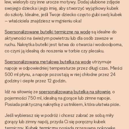
lew, wieloryb czy inne urocze motywy. Dodaj ulubione zdjęcie
swojego dziecka i jego imię, aby stworzyć wyjątkowy kubek
do szkoły. Idealne, jeśli Twoje dziecko często gubi swój kubek
– właściciela znajdziesz w mgnieniu oka!
Spersonalizowane butelki termiczne na wodę
są idealne do
aktywności na świeżym powietrzu lub dla osób zawsze w
ruchu. Nakrętka butelki jest łatwa do otwarcia i wodoodporna,
co czyni ją idealną do noszenia w torbie czy plecaku.
Spersonalizowana metalowa butelka na wodę
utrzymuje
napoje w odpowiedniej temperaturze przez długi czas. Mieści
500 ml płynu, a napoje pozostają w niej chłodne przez 24
godziny i ciepłe przez 12 godzin.
Idź na siłownię ze
spersonalizowaną butelką na siłownię
, o
pojemności 750 ml, idealną na gorące lub zimne napoje.
Posiada praktyczną nakrętkę z ustnikiem, która ułatwia picie.
Jeśli wybierasz się w podróż i chcesz zabrać ze sobą miły
gorący lub zimny napój, przyda Ci się poręczny kubek
termiczny.
Kubek termiczny
posiada przesuwną pokrywkę,