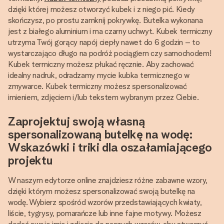
dzięki której możesz otworzyć kubek i z niego pić. Kiedy
skończysz, po prostu zamknij pokrywkę. Butelka wykonana
jest z białego aluminium i ma czarny uchwyt. Kubek termiczny
utrzyma Twój gorący napój ciepły nawet do 6 godzin – to
wystarczająco długo na podróż pociągiem czy samochodem!
Kubek termiczny możesz płukać ręcznie. Aby zachować
idealny nadruk, odradzamy mycie kubka termicznego w
zmywarce. Kubek termiczny możesz spersonalizować
imieniem, zdjęciem i/lub tekstem wybranym przez Ciebie.
Zaprojektuj swoją własną
spersonalizowaną butelkę na wodę:
Wskazówki i triki dla oszałamiającego
projektu
W naszym edytorze online znajdziesz różne zabawne wzory,
dzięki którym możesz spersonalizować swoją butelkę na
wodę. Wybierz spośród wzorów przedstawiających kwiaty,
liście, tygrysy, pomarańcze lub inne fajne motywy. Możesz