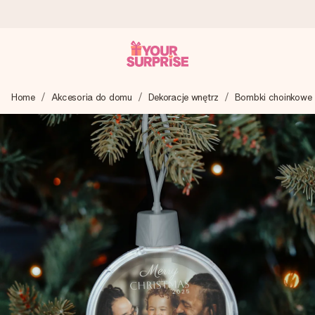
Wysyłka w 1 dzień roboczy
Home
Akcesoria do domu
Dekoracje wnętrz
Bombki choinkowe
Tworzymy Twój prezent z troską i wysyłamy go w mgnieniu
oka – dzięki czemu możesz go dać dokładnie we
właściwym momencie, kiedy ma to największe znaczenie
4,7 (na podstawie +15 000 opinii)
Nasze prezenty inspirują. Klienci oceniają nas na 4,7 w
Google Reviews.
Darmowy bilecik z życzeniami
Stwórz coś wyjątkowego w zaledwie kilku krokach – z jej