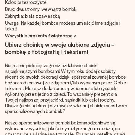
Kolor: przeźroczyste
Druk: dwustronny, wewnątrz bombki
Zakrętka: biała z zawieszką
Uwaga: Na każdej bombce możesz umieścić inne zdjęcie i
tekst!
Wszystkie prezenty świąteczne >
Ubierz choinkę w swoje ulubione zdjęcia -
bombkę z fotografią i tekstem!
Nie ma nic piękniejszego niż ozdabianie choinki
najpiękniejszymi bombkami! W tym roku dodaj osobisty
akcent do swoich dekoracji dzięki spersonalizowanej bombce
bożonarodzeniowej ze zdjęciem i/lub wybranym przez Ciebie
tekstem. Możesz dodać uroczą wiadomość lub rysunek
wykonany przez jedno z dzieci. To wspaniały prezent dla
Twojej najlepszej przyjaciółki, sąsiadki lub całej rodziny.
Dlaczego nie udekorujesz również własnej choinki mnóstwem
spersonalizowanych bombek?
Nasze spersonalizowane bombki bożonarodzeniowe są
wykonane z wysokiej jakości syntetycznego materiału, co
oznacza, że są ładne i wytrzymałe. Posiadają pętelkę, dzięki