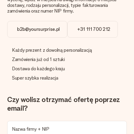
dostawy, rodzaju personalizacji, typie fakturowania
Co zrobić, jeśli zamówienie nie jest spełnia oczekiwań?
zamówienia oraz numer NIP firmy.
Skontaktuj się z działem obsługi klienta, chętnie pomożesz
znaleźć właściwe rozwiązanie.
b2b@yoursurprise.pl
+31 111 700 212
Czy faktura jest wysyłana razem z zamówieniem?
Żaden rachunek lub faktura nie jest wysyłany z zamówieniem.
Faktura zostanie wysłana w e-mailu z potwierdzeniem wysyłki.
Możesz ją również znaleźć na koncie MySurprise. Dzięki temu
Każdy prezent z dowolną personalizacją
możesz wysłać prezent bezpośrednio do odbiorcy, co będzie
prawdziwą niespodzianką!
Zamówienia już od 1 sztuki
Dostawa do każdego kraju
Super szybka realizacja
Czy wolisz otrzymać ofertę poprzez
email?
Nazwa firmy + NIP