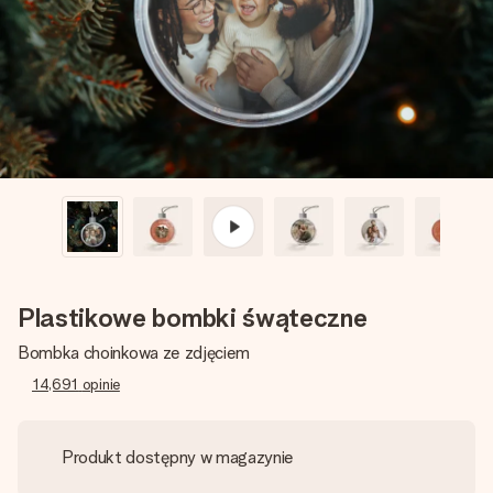
imieniem, swoim zdjęciem lub wiadomością, która naprawdę
poruszy serce. Bez problemu, po prostu ogrom miłości na
tę chwilę.
Plastikowe bombki śwąteczne
Bombka choinkowa ze zdjęciem
14,691
opinie
Produkt dostępny w magazynie