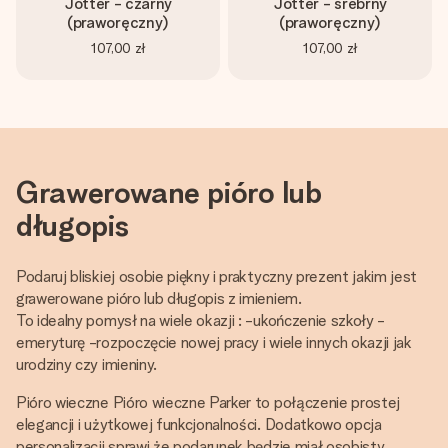
Jotter - czarny
Jotter - srebrny
(praworęczny)
(praworęczny)
107,00 zł
107,00 zł
Grawerowane pióro lub
długopis
Podaruj bliskiej osobie piękny i praktyczny prezent jakim jest
grawerowane pióro lub długopis z imieniem.
To idealny pomysł na wiele okazji : -ukończenie szkoły -
emeryturę -rozpoczęcie nowej pracy i wiele innych okazji jak
urodziny czy imieniny.
Pióro wieczne Pióro wieczne Parker to połączenie prostej
elegancji i użytkowej funkcjonalności. Dodatkowo opcja
personalizacji sprawi że podarunek będzie miał osobisty