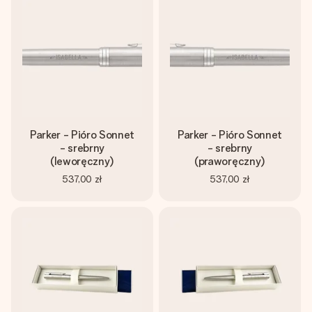
imieniem, swoim zdjęciem lub wiadomością, która naprawdę
poruszy serce. Bez problemu, po prostu ogrom miłości na
tę chwilę.
Parker - Pióro Sonnet
Parker - Pióro Sonnet
- srebrny
- srebrny
(leworęczny)
(praworęczny)
537,00 zł
537,00 zł