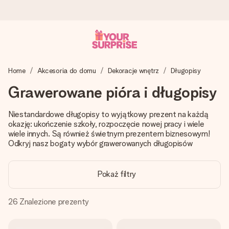
Wysyłka w 1 dzień roboczy
Home
Akcesoria do domu
Dekoracje wnętrz
Długopisy
Tworzymy Twój prezent z troską i wysyłamy go w mgnieniu
oka – dzięki czemu możesz go dać dokładnie we
Grawerowane pióra i długopisy
właściwym momencie, kiedy ma to największe znaczenie
Niestandardowe długopisy to wyjątkowy prezent na każdą
okazję: ukończenie szkoły, rozpoczęcie nowej pracy i wiele
wiele innych. Są również świetnym prezentem biznesowym!
4,7 (na podstawie +15 000 opinii)
Odkryj nasz bogaty wybór grawerowanych długopisów
Nasze prezenty inspirują. Klienci oceniają nas na 4,7 w
Google Reviews.
Pokaż filtry
26
Znalezione prezenty
Darmowy bilecik z życzeniami
Stwórz coś wyjątkowego w zaledwie kilku krokach – z jej