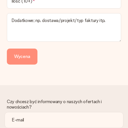
Ilość (10+)
pokazany na stronie produktu odnosi się do najtańszej i
najwolniejszej formy wysyłki.
Dodatkowe; np. dostawa/projekt/typ faktury itp.
Zapłata
Jak mogę zapłacić zamówienie?
Oferujemy następujące formy płatności: Przelewy24,
Dotpay, karta kredytowa, lub przelew bankowy. W przypadku
zwykłego przelewu należy wziąć pod uwagę dodatkowo do 3
dni przedłużenia dostawy - kwota musi zostać zaksięgowana,
Wycena
aby zamówienie trafiło do produkcji. Robiąc przelew, należy
wybrać Przelew Krajowy Europejski.
Otrzymano prezent
Co zrobić, jeśli zamówienie nie jest spełnia oczekiwań?
Skontaktuj się z działem obsługi klienta, chętnie pomożesz
znaleźć właściwe rozwiązanie.
Czy chcesz być informowany o naszych ofertach i
Czy faktura jest wysyłana razem z zamówieniem?
nowościach?
Żaden rachunek lub faktura nie jest wysyłany z zamówieniem.
Faktura zostanie wysłana w e-mailu z potwierdzeniem wysyłki.
Możesz ją również znaleźć na koncie MySurprise. Dzięki temu
możesz wysłać prezent bezpośrednio do odbiorcy, co będzie