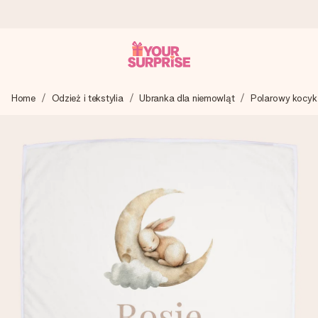
Wysyłka w 1 dzień roboczy
Home
Odzież i tekstylia
Ubranka dla niemowląt
Polarowy kocyk
Tworzymy Twój prezent z troską i wysyłamy go w mgnieniu
oka – dzięki czemu możesz go dać dokładnie we
właściwym momencie, kiedy ma to największe znaczenie
4,7 (na podstawie +15 000 opinii)
Nasze prezenty inspirują. Klienci oceniają nas na 4,7 w
Google Reviews.
Darmowy bilecik z życzeniami
Stwórz coś wyjątkowego w zaledwie kilku krokach – z jej