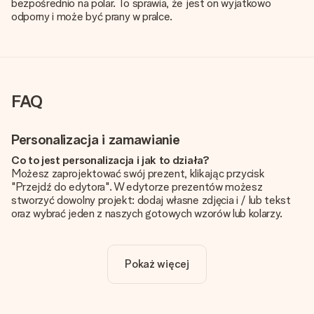
bezpośrednio na polar. To sprawia, że jest on wyjatkowo
odporny i może być prany w pralce.
FAQ
Personalizacja i zamawianie
Co to jest personalizacja i jak to działa?
Możesz zaprojektować swój prezent, klikając przycisk
"Przejdź do edytora". W edytorze prezentów możesz
stworzyć dowolny projekt: dodaj własne zdjęcia i / lub tekst
oraz wybrać jeden z naszych gotowych wzorów lub kolarzy.
Czy personalizacja jest wliczona w cenę?
Cena podana na stronie internetowej obejmuje personalizację
Pokaż więcej
Twojego prezentu - ilość zdjęć lub tekstów nie wpływa na
cenę produktu
Skąd mam wiedzieć, czy moje zdjęcie ma odpowiednią