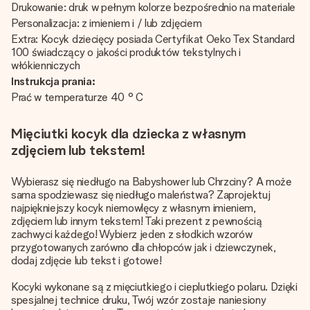
Drukowanie: druk w pełnym kolorze bezpośrednio na materiale
Personalizacja: z imieniem i / lub zdjęciem
Extra: Kocyk dziecięcy posiada Certyfikat Oeko Tex Standard
100 świadczący o jakości produktów tekstylnych i
włókienniczych
Instrukcja prania:
Prać w temperaturze 40 ° C
Mięciutki kocyk dla dziecka z własnym
zdjęciem lub tekstem!
Wybierasz się niedługo na Babyshower lub Chrzciny? A może
sama spodziewasz się niedługo maleństwa? Zaprojektuj
najpiękniejszy kocyk niemowlęcy z własnym imieniem,
zdjęciem lub innym tekstem! Taki prezent z pewnością
zachwyci każdego! Wybierz jeden z słodkich wzorów
przygotowanych zarówno dla chłopców jak i dziewczynek,
dodaj zdjęcie lub tekst i gotowe!
Kocyki wykonane są z mięciutkiego i cieplutkiego polaru. Dzięki
spesjalnej technice druku, Twój wzór zostaje naniesiony