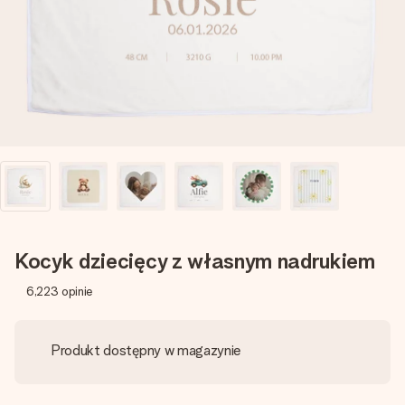
imieniem, swoim zdjęciem lub wiadomością, która naprawdę
poruszy serce. Bez problemu, po prostu ogrom miłości na
tę chwilę.
Kocyk dziecięcy z własnym nadrukiem
6,223
opinie
Produkt dostępny w magazynie