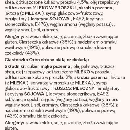
shea, odtłuszczone kakao w proszku 4,5%, olej rzepakowy,
odtłuszczone
MLEKO W PROSZKU
,
skrobia pszenna
,
laktoza (z
MLEKA
), syrop glukozowo-fruktozowy,
emulgatory (
lecytyna SOJOWA
, E492, lecytyna
słonecznikowa, E476), węglan amonu (węglany potasu). ,
węglany sodu), sól, aromaty.
Alergeny:
zawiera mleko, soję, pszenicę, zboża zawierające
gluten. Ciasteczka kakaowe (38%) z nadzieniem o smaku
waniliowym (19%), polewane polewą o smaku mlecznej
czekolady (43%).
Ciasteczka Oreo oblane białą czekoladą:
Składniki
: cukier,
mąka pszenna
, olej palmowy, tłuszcz
shea, olej rzepakowy, odtłuszczone
MLEKO
w proszku,
odtłuszczone kakao w proszku 2%,
skrobia pszenna
, laktoza
(z
MLEKA
), serwatka w proszku (z
MLEKA
), syrop
glukozowo-fruktozowy,
TŁUSZCZ MLECZNY
, emulgatory
(lecytyna
SOJOWA
), lecytyna słonecznikowa, E492,
substancje spulchniające. (węglany potasu, węglany amonu,
węglany sodu), sól, aromaty. Ciasteczka kakaowe (38%) z
nadzieniem o smaku waniliowym (19%), polewane polewą
(43%) o smaku białej czekolady.
Alergeny:
zawiera mleko, soję, pszenicę, zboża zawierające
gluten.