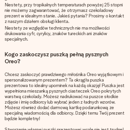
Niestety, przy tropikalnych temperaturach powyżej 25 stopni
nie możemy zagwarantować, że otrzymasz czekoladowy
prezent w idealnym stanie. Jakieś pytania? Prosimy o kontakt
z naszym działem obsługi klienta.
Niestety ze względów technicznych nie ma możliwości
drukowania cyfr, cyrylicy, znaków tureckich ani znaków
specjalnych.
Kogo zaskoczysz puszką pełną pysznych
Oreo?
Chcesz zaskoczyć prawdziwego miłośnika Oreo wyjątkowym i
spersonalizowanym prezentem? Ta okrągła puszka
prezentowa to idealny upominek na każdą okazję! Puszka jest
wypełniona mieszanką pysznych ciasteczek Oreo pokrytych
warstwą czekolady. Możesz nadrukować na puszce słodkie
zdjęcie i imię odbiorcy lub wybrać jeden z ładnych wzorów.
Możesz również dodać darmową kartkę podarunkową ze
specjalną wiadomością dla odbiorcy. Dzięki temu Twój prezent
będzie kompletny!
Stworzenie własnej puszki prezentowej wcale nie jest trudne!