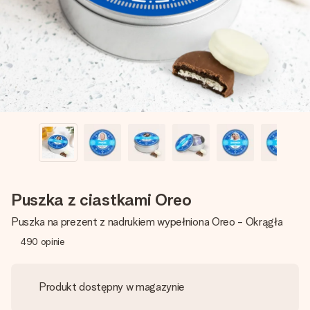
imieniem, swoim zdjęciem lub wiadomością, która naprawdę
poruszy serce. Bez problemu, po prostu ogrom miłości na
tę chwilę.
Puszka z ciastkami Oreo
Puszka na prezent z nadrukiem wypełniona Oreo - Okrągła
490
opinie
Produkt dostępny w magazynie