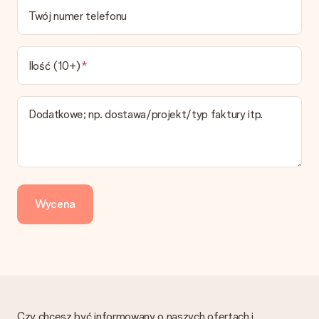
Przewidywany czas dostawy można znaleźć na stronie
Twój numer telefonu
produktu.
Jakie opcje dostawy mogę wybrać?
W koszyku zamówień mamy kilka opcji dostawy. Termin
Ilość (10+)
pokazany na stronie produktu odnosi się do najtańszej i
najwolniejszej formy wysyłki.
Dodatkowe; np. dostawa/projekt/typ faktury itp.
Zapłata
Jak mogę zapłacić zamówienie?
Oferujemy następujące formy płatności: Przelewy24,
Dotpay, karta kredytowa, lub przelew bankowy. W przypadku
zwykłego przelewu należy wziąć pod uwagę dodatkowo do 3
dni przedłużenia dostawy - kwota musi zostać zaksięgowana,
Wycena
aby zamówienie trafiło do produkcji. Robiąc przelew, należy
wybrać Przelew Krajowy Europejski.
Otrzymano prezent
Co zrobić, jeśli zamówienie nie jest spełnia oczekiwań?
Skontaktuj się z działem obsługi klienta, chętnie pomożesz
znaleźć właściwe rozwiązanie.
Czy chcesz być informowany o naszych ofertach i