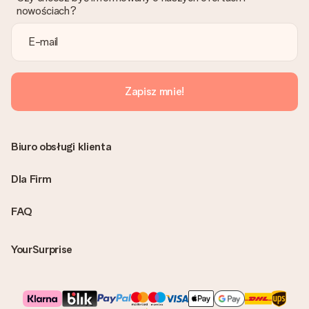
Czy faktura jest wysyłana razem z zamówieniem?
nowościach?
Żaden rachunek lub faktura nie jest wysyłany z zamówieniem.
Faktura zostanie wysłana w e-mailu z potwierdzeniem wysyłki.
Możesz ją również znaleźć na koncie MySurprise. Dzięki temu
możesz wysłać prezent bezpośrednio do odbiorcy, co będzie
prawdziwą niespodzianką!
Zapisz mnie!
Biuro obsługi klienta
Dla Firm
FAQ
YourSurprise