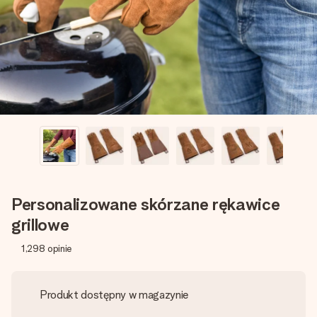
imieniem, swoim zdjęciem lub wiadomością, która naprawdę
poruszy serce. Bez problemu, po prostu ogrom miłości na
tę chwilę.
Personalizowane skórzane rękawice
grillowe
1,298
opinie
Produkt dostępny w magazynie