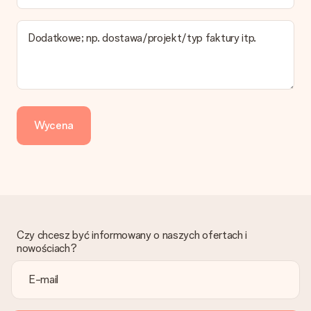
pokazany na stronie produktu odnosi się do najtańszej i
najwolniejszej formy wysyłki.
Dodatkowe; np. dostawa/projekt/typ faktury itp.
Zapłata
Jak mogę zapłacić zamówienie?
Oferujemy następujące formy płatności: Przelewy24,
Dotpay, karta kredytowa, lub przelew bankowy. W przypadku
zwykłego przelewu należy wziąć pod uwagę dodatkowo do 3
dni przedłużenia dostawy - kwota musi zostać zaksięgowana,
Wycena
aby zamówienie trafiło do produkcji. Robiąc przelew, należy
wybrać Przelew Krajowy Europejski.
Otrzymano prezent
Co zrobić, jeśli zamówienie nie jest spełnia oczekiwań?
Skontaktuj się z działem obsługi klienta, chętnie pomożesz
znaleźć właściwe rozwiązanie.
Czy chcesz być informowany o naszych ofertach i
Czy faktura jest wysyłana razem z zamówieniem?
nowościach?
Żaden rachunek lub faktura nie jest wysyłany z zamówieniem.
Faktura zostanie wysłana w e-mailu z potwierdzeniem wysyłki.
Możesz ją również znaleźć na koncie MySurprise. Dzięki temu
możesz wysłać prezent bezpośrednio do odbiorcy, co będzie
prawdziwą niespodzianką!