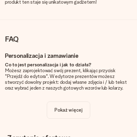
produkt ten staje się unikatowym gadżetem!
FAQ
Personalizacja i zamawianie
Co to jest personalizacja i jak to działa?
Możesz zaprojektować swój prezent, klikając przycisk
"Przejdź do edytora". W edytorze prezentów możesz
stworzyć dowolny projekt: dodaj własne zdjęcia i / lub tekst
oraz wybrać jeden z naszych gotowych wzorów lub kolarzy.
Czy personalizacja jest wliczona w cenę?
Cena podana na stronie internetowej obejmuje personalizację
Pokaż więcej
Twojego prezentu - ilość zdjęć lub tekstów nie wpływa na
cenę produktu
Skąd mam wiedzieć, czy moje zdjęcie ma odpowiednią
jakość?