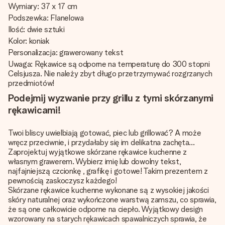
Wymiary: 37 x 17 cm
Podszewka: Flanelowa
Ilość: dwie sztuki
Kolor: koniak
Personalizacja: grawerowany tekst
Uwaga: Rękawice są odporne na temperaturę do 300 stopni
Celsjusza. Nie należy zbyt długo przetrzymywać rozgrzanych
przedmiotów!
Podejmij wyzwanie przy grillu z tymi skórzanymi
rękawicami!
Twoi bliscy uwielbiają gotować, piec lub grillować? A może
wręcz przeciwnie, i przydałaby się im delikatna zachęta...
Zaprojektuj wyjątkowe skórzane rękawice kuchenne z
własnym grawerem. Wybierz imię lub dowolny tekst,
najfajniejszą czcionkę , grafikę i gotowe! Takim prezentem z
pewnością zaskoczysz każdego!
Skórzane rękawice kuchenne wykonane są z wysokiej jakości
skóry naturalnej oraz wykończone warstwą zamszu, co sprawia,
że są one całkowicie odporne na ciepło. Wyjątkowy design
wzorowany na starych rękawicach spawalniczych sprawia, że