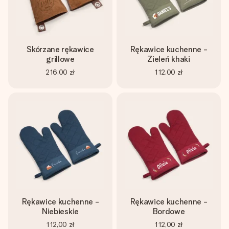
imieniem, swoim zdjęciem lub wiadomością, która naprawdę
poruszy serce. Bez problemu, po prostu ogrom miłości na
tę chwilę.
Skórzane rękawice
Rękawice kuchenne -
grillowe
Zieleń khaki
216,00 zł
112,00 zł
Rękawice kuchenne -
Rękawice kuchenne -
Niebieskie
Bordowe
112,00 zł
112,00 zł