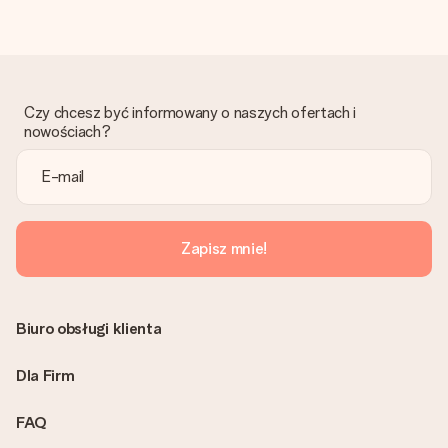
Otrzymano prezent
Co zrobić, jeśli zamówienie nie jest spełnia oczekiwań?
Skontaktuj się z działem obsługi klienta, chętnie pomożesz
znaleźć właściwe rozwiązanie.
Czy chcesz być informowany o naszych ofertach i
Czy faktura jest wysyłana razem z zamówieniem?
nowościach?
Żaden rachunek lub faktura nie jest wysyłany z zamówieniem.
Faktura zostanie wysłana w e-mailu z potwierdzeniem wysyłki.
Możesz ją również znaleźć na koncie MySurprise. Dzięki temu
możesz wysłać prezent bezpośrednio do odbiorcy, co będzie
prawdziwą niespodzianką!
Zapisz mnie!
Biuro obsługi klienta
Dla Firm
FAQ