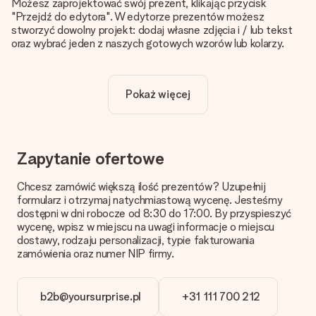
Możesz zaprojektować swój prezent, klikając przycisk
"Przejdź do edytora". W edytorze prezentów możesz
stworzyć dowolny projekt: dodaj własne zdjęcia i / lub tekst
oraz wybrać jeden z naszych gotowych wzorów lub kolarzy.
Czy personalizacja jest wliczona w cenę?
Cena podana na stronie internetowej obejmuje personalizację
Pokaż więcej
Twojego prezentu - ilość zdjęć lub tekstów nie wpływa na
cenę produktu
Skąd mam wiedzieć, czy moje zdjęcie ma odpowiednią
jakość?
Zapytanie ofertowe
Chcemy mieć pewność, że będziesz w pełni zadowolony ze
swojego prezentu. Dlatego ważne jest, aby używać zdjęć
Chcesz zamówić większą ilość prezentów? Uzupełnij
wysokiej jakości. Jeśli nie masz pewności co do jakości zdjęcia,
formularz i otrzymaj natychmiastową wycenę. Jesteśmy
skontaktuj się z naszym działem obsługi klienta i dołącz
dostępni w dni robocze od 8:30 do 17:00. By przyspieszyć
zdjęcie wraz z prezentem, który chcesz zamówić. Będą oni
wycenę, wpisz w miejscu na uwagi informacje o miejscu
mogli sprawdzić dla Ciebie jakość zdjęcia!
dostawy, rodzaju personalizacji, typie fakturowania
zamówienia oraz numer NIP firmy.
Format zdjęć?
Pliki JPG i PNG mogą być dodane w edytorze. Jeśli masz
zdjęcie lub grafikę w innym formacie i nie możesz sam go
b2b@yoursurprise.pl
+31 111 700 212
zmienić skontaktuj się z nami, z chęcią pomożemy!