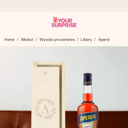
Wysyłka w 1 dzień roboczy
Home
Alkohol
Wysoko procentowe
Likiery
Aperol
Tworzymy Twój prezent z troską i wysyłamy go w mgnieniu
oka – dzięki czemu możesz go dać dokładnie we
właściwym momencie, kiedy ma to największe znaczenie
4,7 (na podstawie +15 000 opinii)
Nasze prezenty inspirują. Klienci oceniają nas na 4,7 w
Google Reviews.
Darmowy bilecik z życzeniami
Stwórz coś wyjątkowego w zaledwie kilku krokach – z jej