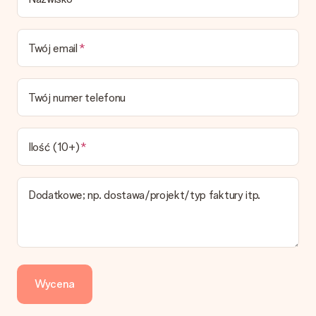
Czy mogę wybrać datę dostawy?
Niestety nie ma możliwości samemu wybrać datę dostawy. Na
stronie produktu pokazujemy najbardziej prawdopodobną
Twój email
datę doręczenia w momencie składania zamówienia.
Jaki jest czas dostawy i kiedy otrzymam mój prezent?
Przewidywany czas dostawy można znaleźć na stronie
Twój numer telefonu
produktu.
Jakie opcje dostawy mogę wybrać?
W koszyku zamówień mamy kilka opcji dostawy. Termin
Ilość (10+)
pokazany na stronie produktu odnosi się do najtańszej i
najwolniejszej formy wysyłki.
Dodatkowe; np. dostawa/projekt/typ faktury itp.
Zapłata
Jak mogę zapłacić zamówienie?
Oferujemy następujące formy płatności: Przelewy24,
Dotpay, karta kredytowa, lub przelew bankowy. W przypadku
zwykłego przelewu należy wziąć pod uwagę dodatkowo do 3
dni przedłużenia dostawy - kwota musi zostać zaksięgowana,
Wycena
aby zamówienie trafiło do produkcji. Robiąc przelew, należy
wybrać Przelew Krajowy Europejski.