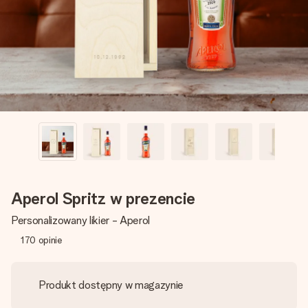
imieniem, swoim zdjęciem lub wiadomością, która naprawdę
poruszy serce. Bez problemu, po prostu ogrom miłości na
tę chwilę.
Aperol Spritz w prezencie
Personalizowany likier - Aperol
170
opinie
Produkt dostępny w magazynie