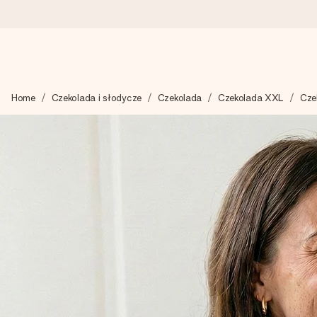
Wysyłka w 1 dzień roboczy
Home
Czekolada i słodycze
Czekolada
Czekolada XXL
Cze
Tworzymy Twój prezent z troską i wysyłamy go w mgnieniu ok
4,7 (na podstawie +15 000 opinii)
Nasze prezenty inspirują. Klienci oceniają nas na 4,7 w Googl
Darmowy bilecik z życzeniami
Stwórz coś wyjątkowego w zaledwie kilku krokach – z jej imie