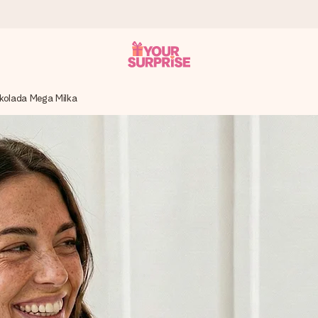
kolada Mega Milka
a – dzięki czemu możesz go dać dokładnie we właściwym momencie
e Reviews.
niem, swoim zdjęciem lub wiadomością, która naprawdę poruszy serce