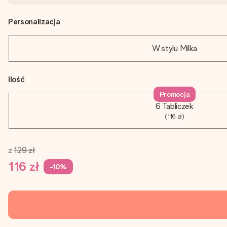
Personalizacja
W stylu Milka
Ilość
Promocja
6 Tabliczek
(116 zł)
z
129 zł
116 zł
-10%