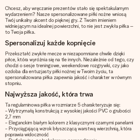
Chcesz, aby wręczanie prezentów stało się spektakularnym
wydarzeniem? Nasze spersonalizowane piłki nożne wniosą
Twój unikalny akcent do pięknej gry. Z Twoim imieniem
widniejącym na idealnej powierzchni, to nie jest zwykła piłka –
to Twoja piłka.
Spersonalizuj każde kopnięcie
Przekształć zwykłe mecze w niezapomniane chwile dzięki
piłce, która wyróżnia się na tle innych. Niezależnie od tego, czy
chodzi o sesje treningowe, weekendowe rozgrywki, czy jako
ozdoba dla entuzjasty piłki nożnej w Twoim życiu, ta
spersonalizowana piłka zapewnia jakość i charakter w równym
stopniu.
Najwyższa jakość, która trwa
Ta regulaminowa piłka w rozmiarze 5 charakteryzuje się:
- Wytrzymałą konstrukcją z wysokiej jakości PVC o grubości
2,7 mm
- Eleganckim białym kolorem z klasycznymi czarnymi panelami
- Przyciągającą wzrok błyszczącą warstwą wierzchnią, która
poprawia widoczność