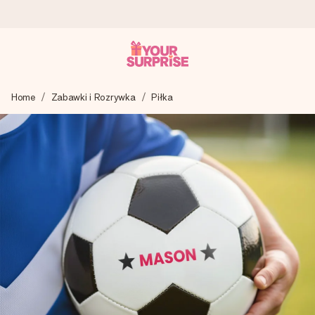
Wysyłka w 1 dzień roboczy
Home
Zabawki i Rozrywka
Piłka
Tworzymy Twój prezent z troską i wysyłamy go w mgnieniu
oka – dzięki czemu możesz go dać dokładnie we
właściwym momencie, kiedy ma to największe znaczenie
4,7 (na podstawie +15 000 opinii)
Nasze prezenty inspirują. Klienci oceniają nas na 4,7 w
Google Reviews.
Darmowy bilecik z życzeniami
Stwórz coś wyjątkowego w zaledwie kilku krokach – z jej