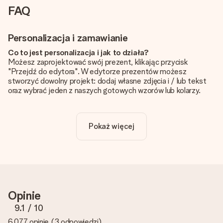
FAQ
Personalizacja i zamawianie
Co to jest personalizacja i jak to działa?
Możesz zaprojektować swój prezent, klikając przycisk
"Przejdź do edytora". W edytorze prezentów możesz
stworzyć dowolny projekt: dodaj własne zdjęcia i / lub tekst
oraz wybrać jeden z naszych gotowych wzorów lub kolarzy.
Czy personalizacja jest wliczona w cenę?
Cena podana na stronie internetowej obejmuje personalizację
Pokaż więcej
Twojego prezentu - ilość zdjęć lub tekstów nie wpływa na
cenę produktu
Skąd mam wiedzieć, czy moje zdjęcie ma odpowiednią
jakość?
Chcemy mieć pewność, że będziesz w pełni zadowolony ze
swojego prezentu. Dlatego ważne jest, aby używać zdjęć
Opinie
wysokiej jakości. Jeśli nie masz pewności co do jakości zdjęcia,
skontaktuj się z naszym działem obsługi klienta i dołącz
9.1
/ 10
zdjęcie wraz z prezentem, który chcesz zamówić. Będą oni
6,077 opinie
(
3 odpowiedzi
)
mogli sprawdzić dla Ciebie jakość zdjęcia!