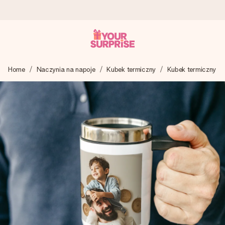
Wysyłka w 1 dzień roboczy
Home
Naczynia na napoje
Kubek termiczny
Kubek termiczny
Tworzymy Twój prezent z troską i wysyłamy go w mgnieniu
oka – dzięki czemu możesz go dać dokładnie we
właściwym momencie, kiedy ma to największe znaczenie
4,7 (na podstawie +15 000 opinii)
Nasze prezenty inspirują. Klienci oceniają nas na 4,7 w
Google Reviews.
Darmowy bilecik z życzeniami
Stwórz coś wyjątkowego w zaledwie kilku krokach – z jej