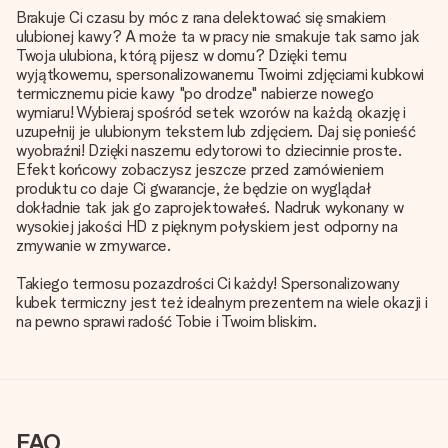
Brakuje Ci czasu by móc z rana delektować się smakiem
ulubionej kawy? A może ta w pracy nie smakuje tak samo jak
Twoja ulubiona, którą pijesz w domu? Dzięki temu
wyjątkowemu, spersonalizowanemu Twoimi zdjęciami kubkowi
termicznemu picie kawy "po drodze" nabierze nowego
wymiaru! Wybieraj spośród setek wzorów na każdą okazję i
uzupełnij je ulubionym tekstem lub zdjęciem. Daj się ponieść
wyobraźni! Dzięki naszemu edytorowi to dziecinnie proste.
Efekt końcowy zobaczysz jeszcze przed zamówieniem
produktu co daje Ci gwarancje, że będzie on wyglądał
dokładnie tak jak go zaprojektowałeś. Nadruk wykonany w
wysokiej jakości HD z pięknym połyskiem jest odporny na
zmywanie w zmywarce.
Takiego termosu pozazdrości Ci każdy! Spersonalizowany
kubek termiczny jest też idealnym prezentem na wiele okazji i
na pewno sprawi radość Tobie i Twoim bliskim.
FAQ