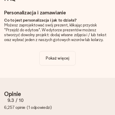
Personalizacja i zamawianie
Co to jest personalizacja i jak to działa?
Możesz zaprojektować swój prezent, klikając przycisk
"Przejdź do edytora". W edytorze prezentów możesz
stworzyć dowolny projekt: dodaj własne zdjęcia i / lub tekst
oraz wybrać jeden z naszych gotowych wzorów lub kolarzy.
Czy personalizacja jest wliczona w cenę?
Cena podana na stronie internetowej obejmuje personalizację
Pokaż więcej
Twojego prezentu - ilość zdjęć lub tekstów nie wpływa na
cenę produktu
Skąd mam wiedzieć, czy moje zdjęcie ma odpowiednią
jakość?
Chcemy mieć pewność, że będziesz w pełni zadowolony ze
swojego prezentu. Dlatego ważne jest, aby używać zdjęć
Opinie
wysokiej jakości. Jeśli nie masz pewności co do jakości zdjęcia,
skontaktuj się z naszym działem obsługi klienta i dołącz
9.3
/ 10
zdjęcie wraz z prezentem, który chcesz zamówić. Będą oni
6,257 opinie
(
1 odpowiedzi
)
mogli sprawdzić dla Ciebie jakość zdjęcia!