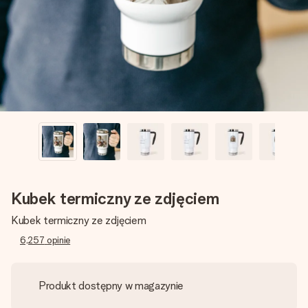
imieniem, swoim zdjęciem lub wiadomością, która naprawdę
poruszy serce. Bez problemu, po prostu ogrom miłości na
tę chwilę.
Kubek termiczny ze zdjęciem
Kubek termiczny ze zdjęciem
6,257
opinie
Produkt dostępny w magazynie