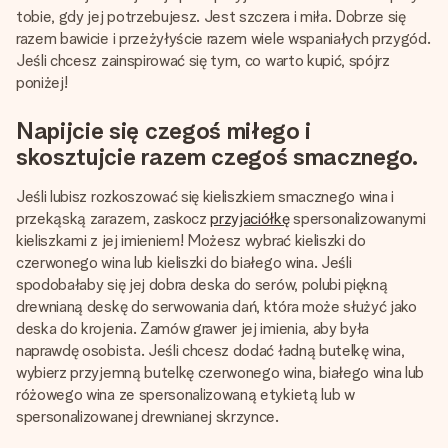
imieniem, swoim zdjęciem lub wiadomością, która naprawdę
tobie, gdy jej potrzebujesz. Jest szczera i miła. Dobrze się
poruszy serce. Bez problemu, po prostu ogrom miłości na
razem bawicie i przeżyłyście razem wiele wspaniałych przygód.
tę chwilę.
Jeśli chcesz zainspirować się tym, co warto kupić, spójrz
poniżej!
Napijcie się czegoś miłego i
skosztujcie razem czegoś smacznego.
Jeśli lubisz rozkoszować się kieliszkiem smacznego wina i
przekąską zarazem, zaskocz
przyjaciółkę
spersonalizowanymi
kieliszkami z jej imieniem! Możesz wybrać kieliszki do
czerwonego wina lub kieliszki do białego wina. Jeśli
spodobałaby się jej dobra deska do serów, polubi piękną
drewnianą deskę do serwowania dań, która może służyć jako
deska do krojenia. Zamów grawer jej imienia, aby była
naprawdę osobista. Jeśli chcesz dodać ładną butelkę wina,
wybierz przyjemną butelkę czerwonego wina, białego wina lub
różowego wina ze spersonalizowaną etykietą lub w
spersonalizowanej drewnianej skrzynce.