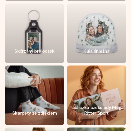
Skórzany breloczek
Kula śnieżna
Tabliczka czekolady Mega
Skarpety ze zdjęciem
Ritter Sport