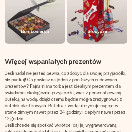
Bombonierka
Słodycze
Więcej wspaniałych prezentów
Jeśli nadal nie jesteś pewna, co zdobyć dla swojej przyjaciółki,
nie panikuj! Co powiesz na jeden z poniższych cudownych
prezentów? Fajna lniana torba jest idealnym prezentem dla
świadomej ekologicznie przyjaciółki, wraz z personalizowaną
butelką na wodę, dzięki czemu będzie mogła zrezygnować z
butelek plastikowych. Butelka z wodą utrzymuje napoje w
stanie zimnym nawet przez 24 godziny i ciepłym nawet przez
12 godzin.
Jeśli chcecie się spotkać wkrótce, daj jej wygrawerowaną
szklankę do herbaty lub kawy. Jeśli uwielbia spędzać czas w