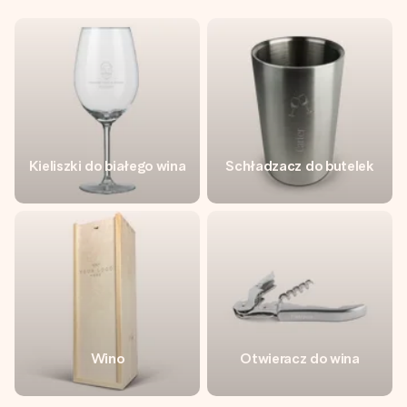
Kieliszki do białego wina
Schładzacz do butelek
Wino
Otwieracz do wina