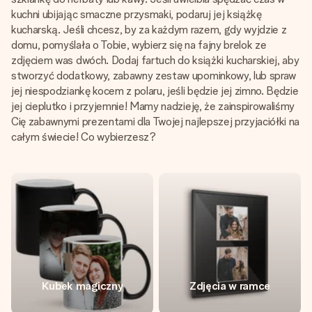
kuchni ubijając smaczne przysmaki, podaruj jej książkę
kucharską. Jeśli chcesz, by za każdym razem, gdy wyjdzie z
domu, pomyślała o Tobie, wybierz się na fajny brelok ze
zdjęciem was dwóch. Dodaj fartuch do książki kucharskiej, aby
stworzyć dodatkowy, zabawny zestaw upominkowy, lub spraw
jej niespodziankę kocem z polaru, jeśli będzie jej zimno. Będzie
jej cieplutko i przyjemnie! Mamy nadzieję, że zainspirowaliśmy
Cię zabawnymi prezentami dla Twojej najlepszej przyjaciółki na
całym świecie! Co wybierzesz?
Kubek magiczny
Zdjęcia w ramce