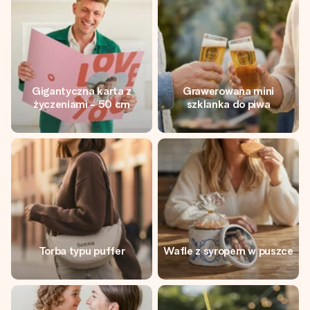
Gigantyczna karta z
Grawerowana mini
życzeniami - 50 cm
szklanka do piwa
Torba typu puffer
Wafle z syropem w puszce