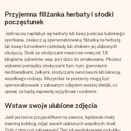
Przyjemna filiżanka herbaty i słodki
poczęstunek
Jeśli raczej napiłabyś się herbaty lub kawy podczas babskiego
spotkania, zaskocz ją spersonalizowaną filiżanką na herbatę
lub kawę i batonikiem czekolady lub słoikiem jej ulubionych
słodyczy. Słoik ze słodyczami mieści nie mniej niż 1,8
kilograma cukierków, więc jest dużo do smakowania. Możesz
wybierać pomiędzy słodyczami tum-tum, gumowymi
niedźwiadkami, żelkami, słodyczami owocowymi lub lukrecją
wszelkiego rodzaju. Wszystkie te prezenty mogą być
spersonalizowane z zabawnym zdjęciem waszej dwójki, co
sprawi, że będą naprawdę wyjątkowe i osobiste.
Wstaw swoje ulubione zdjęcia
Jeśli jesteście przyjaciółkami na zawsze, będziecie miały
świetną kolekcję zdjęć swoich ulubionych wspólnych chwil.
Zrób z nimi coś zabawnego! Zleć ich wydrukowanie na kubku