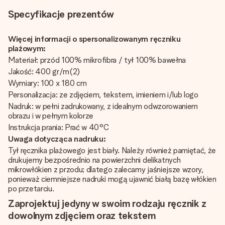
Specyfikacje prezentów
Więcej informacji o spersonalizowanym ręczniku
plażowym:
Materiał: przód 100% mikrofibra / tył 100% bawełna
Jakość: 400 gr/m(2)
Wymiary: 100 x 180 cm
Personalizacja: ze zdjęciem, tekstem, imieniem i/lub logo
Nadruk: w pełni zadrukowany, z idealnym odwzorowaniem
obrazu i w pełnym kolorze
Instrukcja prania: Prać w 40°C
Uwaga dotycząca nadruku:
Tył ręcznika plażowego jest biały. Należy również pamiętać, że
drukujemy bezpośrednio na powierzchni delikatnych
mikrowłókien z przodu; dlatego zalecamy jaśniejsze wzory,
ponieważ ciemniejsze nadruki mogą ujawnić białą bazę włókien
po przetarciu.
Zaprojektuj jedyny w swoim rodzaju ręcznik z
dowolnym zdjęciem oraz tekstem