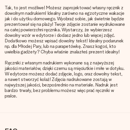
Tak, to jest możliwe! Możesz zaprojektować własny ręcznik z
dowolnym nadrukiem! Idealny zarówno na egzotyczne wakacje
jak i do użytku domowego. Wyobraź sobie, jak świetnie będzie
prezentował się na plaży! Twoje zdjęcie zostanie wydrukowane
na całej powierzchni ręcznika. Wystarczy, że wybierzesz
dowolny wzór w edytorze i dodasz jedno lub więcej zdjęć.
Dodatkowo możesz wpisać dowolny tekst! Idealny podarunek
np. dla Młodej Pary, lub na parapetówkę. Znasz kogoś, kto
uwielbia gadżety? Chyba właśnie znalazłeś prezent idealny!
Ręczniki z własnym nadrukiem wykonane są z najwyższej
jakości materiałów, dzięki czemu są mięciutkie i miłe w dotyku.
W edytorze możesz dodać zdjęcie, logo, oraz dowolny tekst,
a nawet stworzyć kolaż! Zdjęcia nadrukowane zostają w
najwyższej jakości, bezpośrednio na materiale. Nadruk jest
bardzo trwały, bez problemu możesz więc prać ręczniki w
pralce.