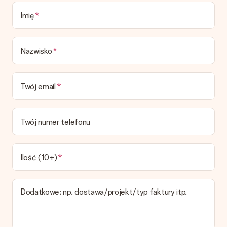
prezentowe.
Imię
Czas dostawy, opcje dostawy oraz koszty
dostawy
Nazwisko
Czy mogę wybrać datę dostawy?
Niestety nie ma możliwości samemu wybrać datę dostawy. Na
stronie produktu pokazujemy najbardziej prawdopodobną
Twój email
datę doręczenia w momencie składania zamówienia.
Jaki jest czas dostawy i kiedy otrzymam mój prezent?
Przewidywany czas dostawy można znaleźć na stronie
Twój numer telefonu
produktu.
Jakie opcje dostawy mogę wybrać?
W koszyku zamówień mamy kilka opcji dostawy. Termin
Ilość (10+)
pokazany na stronie produktu odnosi się do najtańszej i
najwolniejszej formy wysyłki.
Dodatkowe; np. dostawa/projekt/typ faktury itp.
Zapłata
Jak mogę zapłacić zamówienie?
Oferujemy następujące formy płatności: Przelewy24,