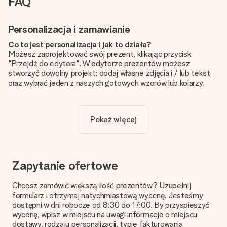
FAQ
Personalizacja i zamawianie
Co to jest personalizacja i jak to działa?
Możesz zaprojektować swój prezent, klikając przycisk
"Przejdź do edytora". W edytorze prezentów możesz
stworzyć dowolny projekt: dodaj własne zdjęcia i / lub tekst
oraz wybrać jeden z naszych gotowych wzorów lub kolarzy.
Czy personalizacja jest wliczona w cenę?
Cena podana na stronie internetowej obejmuje personalizację
Pokaż więcej
Twojego prezentu - ilość zdjęć lub tekstów nie wpływa na
cenę produktu
Skąd mam wiedzieć, czy moje zdjęcie ma odpowiednią
jakość?
Zapytanie ofertowe
Chcemy mieć pewność, że będziesz w pełni zadowolony ze
swojego prezentu. Dlatego ważne jest, aby używać zdjęć
Chcesz zamówić większą ilość prezentów? Uzupełnij
wysokiej jakości. Jeśli nie masz pewności co do jakości zdjęcia,
formularz i otrzymaj natychmiastową wycenę. Jesteśmy
skontaktuj się z naszym działem obsługi klienta i dołącz
dostępni w dni robocze od 8:30 do 17:00. By przyspieszyć
zdjęcie wraz z prezentem, który chcesz zamówić. Będą oni
wycenę, wpisz w miejscu na uwagi informacje o miejscu
mogli sprawdzić dla Ciebie jakość zdjęcia!
dostawy, rodzaju personalizacji, typie fakturowania