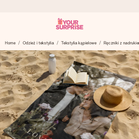
Wysyłka w 1 dzień roboczy
Home
Odzież i tekstylia
Tekstylia kąpielowe
Ręczniki z nadruki
Tworzymy Twój prezent z troską i wysyłamy go w mgnieniu
oka – dzięki czemu możesz go dać dokładnie we
właściwym momencie, kiedy ma to największe znaczenie
4,7 (na podstawie +15 000 opinii)
Nasze prezenty inspirują. Klienci oceniają nas na 4,7 w
Google Reviews.
Darmowy bilecik z życzeniami
Stwórz coś wyjątkowego w zaledwie kilku krokach – z jej