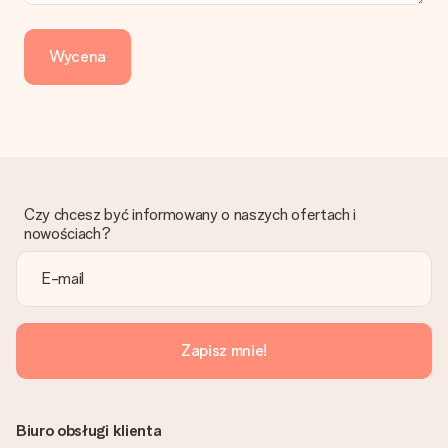
Dotpay, karta kredytowa, lub przelew bankowy. W przypadku
zwykłego przelewu należy wziąć pod uwagę dodatkowo do 3
dni przedłużenia dostawy - kwota musi zostać zaksięgowana,
Wycena
aby zamówienie trafiło do produkcji. Robiąc przelew, należy
wybrać Przelew Krajowy Europejski.
Otrzymano prezent
Co zrobić, jeśli zamówienie nie jest spełnia oczekiwań?
Skontaktuj się z działem obsługi klienta, chętnie pomożesz
znaleźć właściwe rozwiązanie.
Czy chcesz być informowany o naszych ofertach i
Czy faktura jest wysyłana razem z zamówieniem?
nowościach?
Żaden rachunek lub faktura nie jest wysyłany z zamówieniem.
Faktura zostanie wysłana w e-mailu z potwierdzeniem wysyłki.
Możesz ją również znaleźć na koncie MySurprise. Dzięki temu
możesz wysłać prezent bezpośrednio do odbiorcy, co będzie
prawdziwą niespodzianką!
Zapisz mnie!
Biuro obsługi klienta