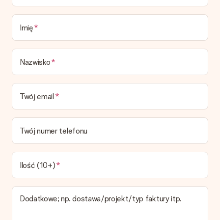
zwykłego przelewu należy wziąć pod uwagę dodatkowo do 3
dni przedłużenia dostawy - kwota musi zostać zaksięgowana,
aby zamówienie trafiło do produkcji. Robiąc przelew, należy
Imię
wybrać Przelew Krajowy Europejski.
Otrzymano prezent
Nazwisko
Co zrobić, jeśli zamówienie nie jest spełnia oczekiwań?
Skontaktuj się z działem obsługi klienta, chętnie pomożesz
znaleźć właściwe rozwiązanie.
Twój email
Czy faktura jest wysyłana razem z zamówieniem?
Żaden rachunek lub faktura nie jest wysyłany z zamówieniem.
Faktura zostanie wysłana w e-mailu z potwierdzeniem wysyłki.
Twój numer telefonu
Możesz ją również znaleźć na koncie MySurprise. Dzięki temu
możesz wysłać prezent bezpośrednio do odbiorcy, co będzie
prawdziwą niespodzianką!
Ilość (10+)
Dodatkowe; np. dostawa/projekt/typ faktury itp.