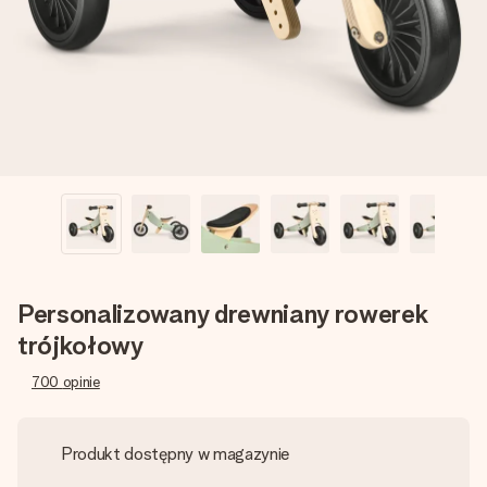
imieniem, swoim zdjęciem lub wiadomością, która naprawdę
poruszy serce. Bez problemu, po prostu ogrom miłości na
tę chwilę.
Personalizowany drewniany rowerek
trójkołowy
700
opinie
Produkt dostępny w magazynie