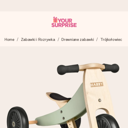
Wysyłka w 1 dzień roboczy
Home
Zabawki i Rozrywka
Drewniane zabawki
Trójkołowiec
Tworzymy Twój prezent z troską i wysyłamy go w mgnieniu
oka – dzięki czemu możesz go dać dokładnie we
właściwym momencie, kiedy ma to największe znaczenie
4,7 (na podstawie +15 000 opinii)
Nasze prezenty inspirują. Klienci oceniają nas na 4,7 w
Google Reviews.
Darmowy bilecik z życzeniami
Stwórz coś wyjątkowego w zaledwie kilku krokach – z jej