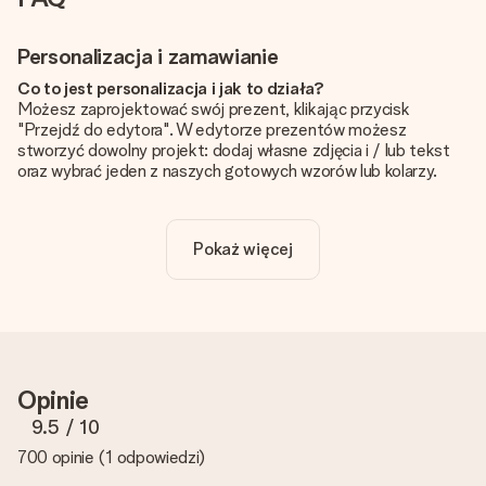
Personalizacja i zamawianie
Co to jest personalizacja i jak to działa?
Możesz zaprojektować swój prezent, klikając przycisk
"Przejdź do edytora". W edytorze prezentów możesz
stworzyć dowolny projekt: dodaj własne zdjęcia i / lub tekst
oraz wybrać jeden z naszych gotowych wzorów lub kolarzy.
Czy personalizacja jest wliczona w cenę?
Cena podana na stronie internetowej obejmuje personalizację
Pokaż więcej
Twojego prezentu - ilość zdjęć lub tekstów nie wpływa na
cenę produktu
Skąd mam wiedzieć, czy moje zdjęcie ma odpowiednią
jakość?
Chcemy mieć pewność, że będziesz w pełni zadowolony ze
swojego prezentu. Dlatego ważne jest, aby używać zdjęć
Opinie
wysokiej jakości. Jeśli nie masz pewności co do jakości zdjęcia,
skontaktuj się z naszym działem obsługi klienta i dołącz
9.5
/ 10
zdjęcie wraz z prezentem, który chcesz zamówić. Będą oni
700 opinie
(
1 odpowiedzi
)
mogli sprawdzić dla Ciebie jakość zdjęcia!