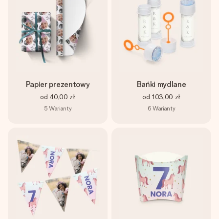
imieniem, swoim zdjęciem lub wiadomością, która naprawdę
poruszy serce. Bez problemu, po prostu ogrom miłości na
tę chwilę.
Papier prezentowy
Bańki mydlane
od
40,00 zł
od
103,00 zł
5
Warianty
6
Warianty