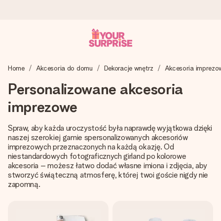
Wysyłka w 1 dzień roboczy
Home
Akcesoria do domu
Dekoracje wnętrz
Akcesoria imprezo
Tworzymy Twój prezent z troską i wysyłamy go w mgnieniu
oka – dzięki czemu możesz go dać dokładnie we
Personalizowane akcesoria
właściwym momencie, kiedy ma to największe znaczenie
imprezowe
Spraw, aby każda uroczystość była naprawdę wyjątkowa dzięki
4,7 (na podstawie +15 000 opinii)
naszej szerokiej gamie spersonalizowanych akcesoriów
Nasze prezenty inspirują. Klienci oceniają nas na 4,7 w
imprezowych przeznaczonych na każdą okazję. Od
Google Reviews.
niestandardowych fotograficznych girland po kolorowe
akcesoria – możesz łatwo dodać własne imiona i zdjęcia, aby
stworzyć świąteczną atmosferę, której twoi goście nigdy nie
zapomną.
Darmowy bilecik z życzeniami
Stwórz coś wyjątkowego w zaledwie kilku krokach – z jej