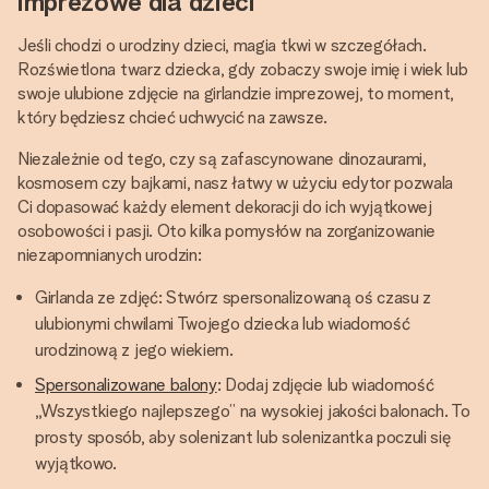
imprezowe dla dzieci
Jeśli chodzi o urodziny dzieci, magia tkwi w szczegółach.
Rozświetlona twarz dziecka, gdy zobaczy swoje imię i wiek lub
swoje ulubione zdjęcie na girlandzie imprezowej, to moment,
który będziesz chcieć uchwycić na zawsze.
Niezależnie od tego, czy są zafascynowane dinozaurami,
kosmosem czy bajkami, nasz łatwy w użyciu edytor pozwala
Ci dopasować każdy element dekoracji do ich wyjątkowej
osobowości i pasji. Oto kilka pomysłów na zorganizowanie
niezapomnianych urodzin:
Girlanda ze zdjęć: Stwórz spersonalizowaną oś czasu z
ulubionymi chwilami Twojego dziecka lub wiadomość
urodzinową z jego wiekiem.
Spersonalizowane balony
: Dodaj zdjęcie lub wiadomość
„Wszystkiego najlepszego” na wysokiej jakości balonach. To
prosty sposób, aby solenizant lub solenizantka poczuli się
wyjątkowo.