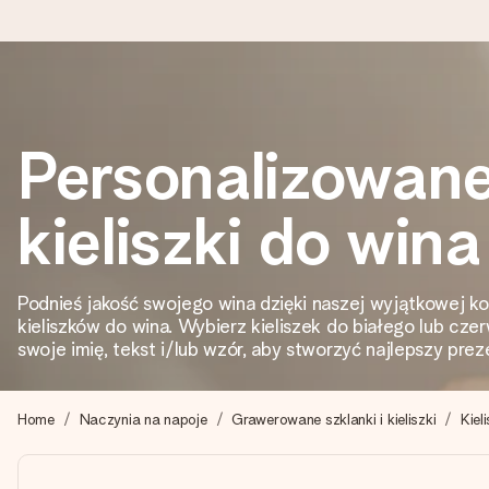
Wysyłka w 1 dzień roboczy
Personalizowan
Tworzymy Twój prezent z troską i wysyłamy go w mgnieniu ok
kieliszki do wina
4,7 (na podstawie +15 000 opinii)
Nasze prezenty inspirują. Klienci oceniają nas na 4,7 w Googl
Podnieś jakość swojego wina dzięki naszej wyjątkowej k
kieliszków do wina. Wybierz kieliszek do białego lub cze
swoje imię, tekst i/lub wzór, aby stworzyć najlepszy prez
Darmowy bilecik z życzeniami
Stwórz coś wyjątkowego w zaledwie kilku krokach – z jej imie
Home
Naczynia na napoje
Grawerowane szklanki i kieliszki
Kiel