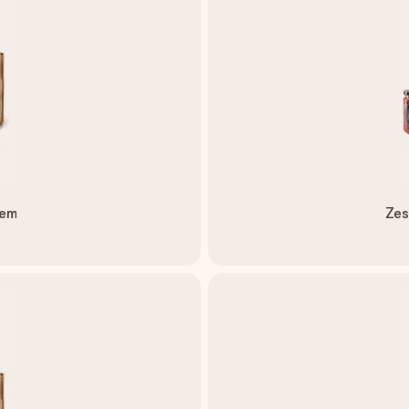
nem
Zes