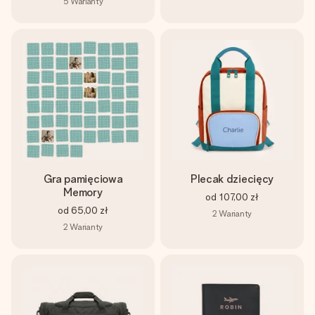
5
Warianty
Gra pamięciowa
Plecak dziecięcy
Memory
od
107,00 zł
od
65,00 zł
2
Warianty
2
Warianty