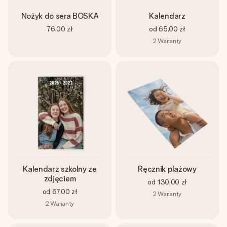
Nożyk do sera BOSKA
Kalendarz
76,00 zł
od
65,00 zł
2
Warianty
Kalendarz szkolny ze
Ręcznik plażowy
zdjęciem
od
130,00 zł
od
67,00 zł
2
Warianty
2
Warianty