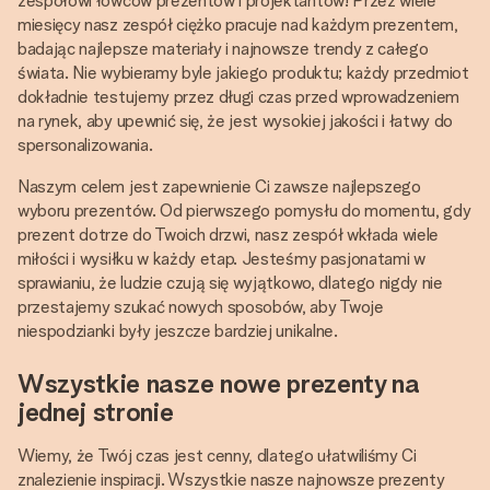
zespołowi łowców prezentów i projektantów! Przez wiele
miesięcy nasz zespół ciężko pracuje nad każdym prezentem,
badając najlepsze materiały i najnowsze trendy z całego
świata. Nie wybieramy byle jakiego produktu; każdy przedmiot
dokładnie testujemy przez długi czas przed wprowadzeniem
na rynek, aby upewnić się, że jest wysokiej jakości i łatwy do
spersonalizowania.
Naszym celem jest zapewnienie Ci zawsze najlepszego
wyboru prezentów. Od pierwszego pomysłu do momentu, gdy
prezent dotrze do Twoich drzwi, nasz zespół wkłada wiele
miłości i wysiłku w każdy etap. Jesteśmy pasjonatami w
sprawianiu, że ludzie czują się wyjątkowo, dlatego nigdy nie
przestajemy szukać nowych sposobów, aby Twoje
niespodzianki były jeszcze bardziej unikalne.
Wszystkie nasze nowe prezenty na
jednej stronie
Wiemy, że Twój czas jest cenny, dlatego ułatwiliśmy Ci
znalezienie inspiracji. Wszystkie nasze najnowsze prezenty