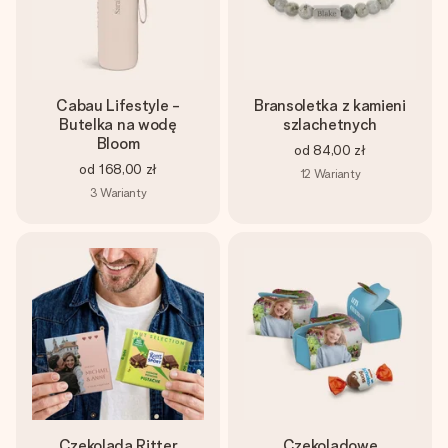
Cabau Lifestyle -
Bransoletka z kamieni
Butelka na wodę
szlachetnych
Bloom
od
84,00 zł
od
168,00 zł
12
Warianty
3
Warianty
Czekolada Ritter
Czekoladowe