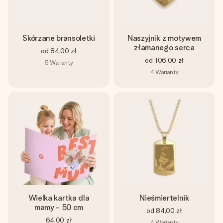
Skórzane bransoletki
Naszyjnik z motywem
złamanego serca
od
84,00 zł
od
106,00 zł
5
Warianty
4
Warianty
Wielka kartka dla
Nieśmiertelnik
mamy - 50 cm
od
84,00 zł
64,00 zł
4
Warianty