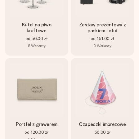
imieniem, swoim zdjęciem lub wiadomością, która naprawdę
poruszy serce. Bez problemu, po prostu ogrom miłości na
tę chwilę.
Kufel na piwo
Zestaw prezentowy z
kraftowe
paskiem i etui
od
56,00 zł
od
151,00 zł
8
Warianty
3
Warianty
Portfel z grawerem
Czapeczki imprezowe
od
120,00 zł
56,00 zł