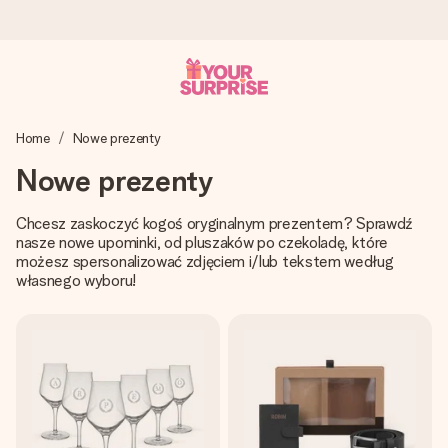
Wysyłka w 1 dzień roboczy
Home
Nowe prezenty
Tworzymy Twój prezent z troską i wysyłamy go w mgnieniu
oka – dzięki czemu możesz go dać dokładnie we
Nowe prezenty
właściwym momencie, kiedy ma to największe znaczenie
Chcesz zaskoczyć kogoś oryginalnym prezentem? Sprawdź
nasze nowe upominki, od pluszaków po czekoladę, które
możesz spersonalizować zdjęciem i/lub tekstem według
4,7 (na podstawie +15 000 opinii)
własnego wyboru!
Nasze prezenty inspirują. Klienci oceniają nas na 4,7 w
Google Reviews.
Darmowy bilecik z życzeniami
Stwórz coś wyjątkowego w zaledwie kilku krokach – z jej