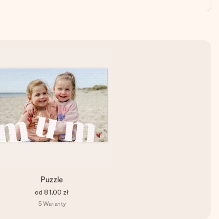
Puzzle
od
81,00 zł
5
Warianty