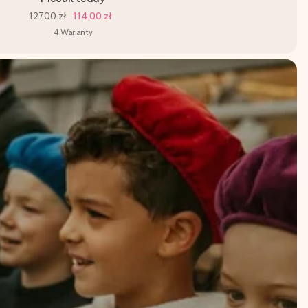
127,00 zł
114,00 zł
4
Warianty