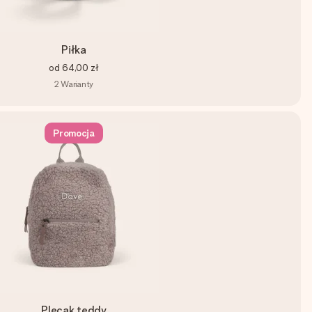
Piłka
od
64,00 zł
2
Warianty
Promocja
Plecak teddy