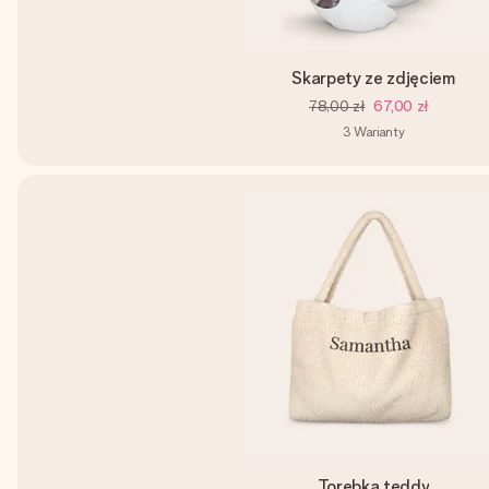
Skarpety ze zdjęciem
78,00 zł
67,00 zł
3
Warianty
Torebka teddy