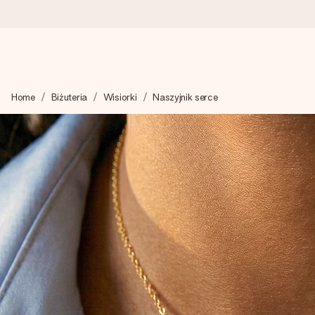
Wysyłka w 1 dzień roboczy
Home
Biżuteria
Wisiorki
Naszyjnik serce
Tworzymy Twój prezent z troską i wysyłamy go w mgnieniu ok
4,7 (na podstawie +15 000 opinii)
Nasze prezenty inspirują. Klienci oceniają nas na 4,7 w Googl
Darmowy bilecik z życzeniami
Stwórz coś wyjątkowego w zaledwie kilku krokach – z jej imie