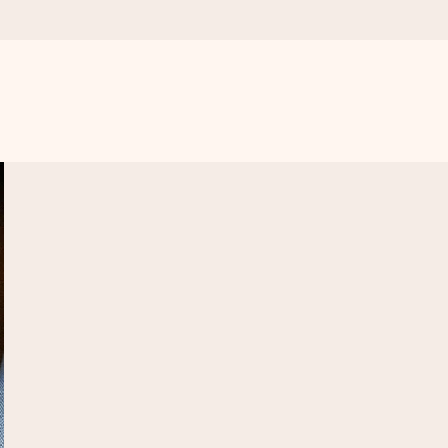
, kiedy ma to największe znaczenie
. Bez problemu, po prostu ogrom miłości na tę chwilę.