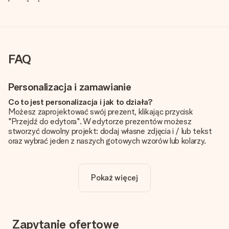
FAQ
Personalizacja i zamawianie
Co to jest personalizacja i jak to działa?
Możesz zaprojektować swój prezent, klikając przycisk
"Przejdź do edytora". W edytorze prezentów możesz
stworzyć dowolny projekt: dodaj własne zdjęcia i / lub tekst
oraz wybrać jeden z naszych gotowych wzorów lub kolarzy.
Czy personalizacja jest wliczona w cenę?
Cena podana na stronie internetowej obejmuje personalizację
Pokaż więcej
Twojego prezentu - ilość zdjęć lub tekstów nie wpływa na
cenę produktu
Skąd mam wiedzieć, czy moje zdjęcie ma odpowiednią
jakość?
Zapytanie ofertowe
Chcemy mieć pewność, że będziesz w pełni zadowolony ze