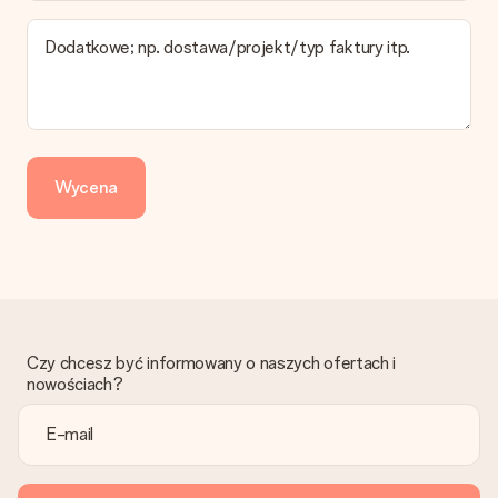
najwolniejszej formy wysyłki.
Dodatkowe; np. dostawa/projekt/typ faktury itp.
Zapłata
Jak mogę zapłacić zamówienie?
Oferujemy następujące formy płatności: Przelewy24,
Dotpay, karta kredytowa, lub przelew bankowy. W przypadku
zwykłego przelewu należy wziąć pod uwagę dodatkowo do 3
dni przedłużenia dostawy - kwota musi zostać zaksięgowana,
Wycena
aby zamówienie trafiło do produkcji. Robiąc przelew, należy
wybrać Przelew Krajowy Europejski.
Otrzymano prezent
Co zrobić, jeśli zamówienie nie jest spełnia oczekiwań?
Skontaktuj się z działem obsługi klienta, chętnie pomożesz
znaleźć właściwe rozwiązanie.
Czy chcesz być informowany o naszych ofertach i
Czy faktura jest wysyłana razem z zamówieniem?
nowościach?
Żaden rachunek lub faktura nie jest wysyłany z zamówieniem.
Faktura zostanie wysłana w e-mailu z potwierdzeniem wysyłki.
Możesz ją również znaleźć na koncie MySurprise. Dzięki temu
możesz wysłać prezent bezpośrednio do odbiorcy, co będzie
prawdziwą niespodzianką!