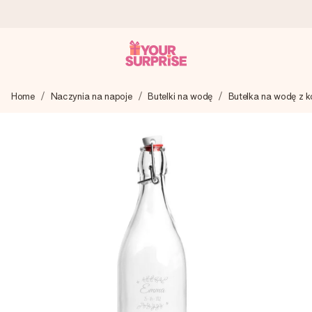
Wysyłka w 1 dzień roboczy
Home
Naczynia na napoje
Butelki na wodę
Butelka na wodę z k
Tworzymy Twój prezent z troską i wysyłamy go w mgnieniu
oka – dzięki czemu możesz go dać dokładnie we
właściwym momencie, kiedy ma to największe znaczenie
4,7 (na podstawie +15 000 opinii)
Nasze prezenty inspirują. Klienci oceniają nas na 4,7 w
Google Reviews.
Darmowy bilecik z życzeniami
Stwórz coś wyjątkowego w zaledwie kilku krokach – z jej