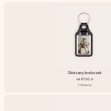
Skórzany breloczek
od
67,00 zł
2
Warianty