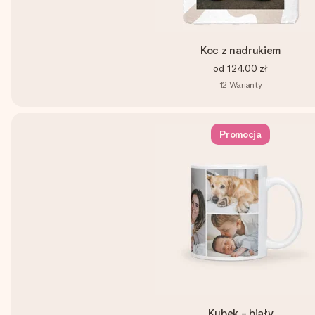
Koc z nadrukiem
od
124,00 zł
12
Warianty
Promocja
Kubek - biały