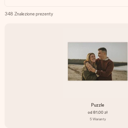
348
Znalezione prezenty
Puzzle
od
81,00 zł
5
Warianty