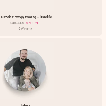
luszak z twoją twarzą - ItsieMe
108,00 zł
97,00 zł
6
Warianty
Talerz