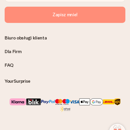
możesz wysłać prezent bezpośrednio do odbiorcy, co będzie
prawdziwą niespodzianką!
Zapisz mnie!
Biuro obsługi klienta
Dla Firm
FAQ
YourSurprise