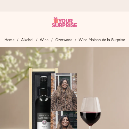
Wysyłka w 1 dzień roboczy
Home
Alkohol
Wino
Czerwone
Wino Maison de la Surprise
Tworzymy Twój prezent z troską i wysyłamy go w mgnieniu
oka – dzięki czemu możesz go dać dokładnie we
właściwym momencie, kiedy ma to największe znaczenie
4,7 (na podstawie +15 000 opinii)
Nasze prezenty inspirują. Klienci oceniają nas na 4,7 w
Google Reviews.
Darmowy bilecik z życzeniami
Stwórz coś wyjątkowego w zaledwie kilku krokach – z jej