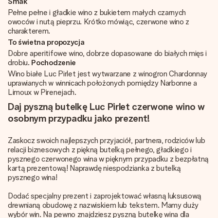
Smak
Pełne pełne i gładkie wino z bukietem małych czarnych
owoców i nutą pieprzu. Krótko mówiąc, czerwone wino z
charakterem.
To świetna propozycja
Dobre aperitifowe wino, dobrze dopasowane do białych mięs i
drobiu.
Pochodzenie
Wino białe Luc Pirlet jest wytwarzane z winogron Chardonnay
uprawianych w winnicach położonych pomiędzy Narbonne a
Limoux w Pirenejach.
Daj pyszną butelkę Luc Pirlet czerwone wino w
osobnym przypadku jako prezent!
Zaskocz swoich najlepszych przyjaciół, partnera, rodziców lub
relacji biznesowych z piękną butelką pełnego, gładkiego i
pysznego czerwonego wina w pięknym przypadku z bezpłatną
kartą prezentową! Naprawdę niespodzianka z butelką
pysznego wina!
Dodać specjalny prezent i zaprojektować własną luksusową
drewnianą obudowę z nazwiskiem lub tekstem. Mamy duży
wybór win. Na pewno znajdziesz pyszną butelkę wina dla