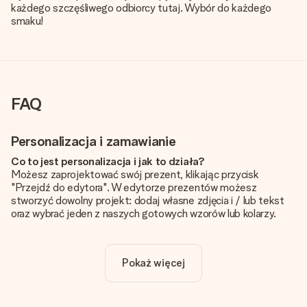
każdego szczęśliwego odbiorcy tutaj. Wybór do każdego
smaku!
FAQ
Personalizacja i zamawianie
Co to jest personalizacja i jak to działa?
Możesz zaprojektować swój prezent, klikając przycisk
"Przejdź do edytora". W edytorze prezentów możesz
stworzyć dowolny projekt: dodaj własne zdjęcia i / lub tekst
oraz wybrać jeden z naszych gotowych wzorów lub kolarzy.
Czy personalizacja jest wliczona w cenę?
Cena podana na stronie internetowej obejmuje personalizację
Pokaż więcej
Twojego prezentu - ilość zdjęć lub tekstów nie wpływa na
cenę produktu
Skąd mam wiedzieć, czy moje zdjęcie ma odpowiednią