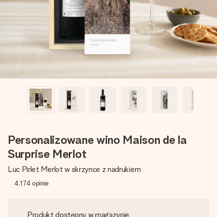
imieniem, swoim zdjęciem lub wiadomością, która naprawdę
poruszy serce. Bez problemu, po prostu ogrom miłości na
tę chwilę.
Personalizowane wino Maison de la
Surprise Merlot
Luc Pirlet Merlot w skrzynce z nadrukiem
4,174
opinie
Produkt dostępny w magazynie