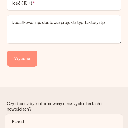
W koszyku zamówień mamy kilka opcji dostawy. Termin
Ilość (10+)
pokazany na stronie produktu odnosi się do najtańszej i
najwolniejszej formy wysyłki.
Dodatkowe; np. dostawa/projekt/typ faktury itp.
Zapłata
Jak mogę zapłacić zamówienie?
Oferujemy następujące formy płatności: Przelewy24,
Dotpay, karta kredytowa, lub przelew bankowy. W przypadku
zwykłego przelewu należy wziąć pod uwagę dodatkowo do 3
dni przedłużenia dostawy - kwota musi zostać zaksięgowana,
Wycena
aby zamówienie trafiło do produkcji. Robiąc przelew, należy
wybrać Przelew Krajowy Europejski.
Otrzymano prezent
Co zrobić, jeśli zamówienie nie jest spełnia oczekiwań?
Skontaktuj się z działem obsługi klienta, chętnie pomożesz
znaleźć właściwe rozwiązanie.
Czy chcesz być informowany o naszych ofertach i
Czy faktura jest wysyłana razem z zamówieniem?
nowościach?
Żaden rachunek lub faktura nie jest wysyłany z zamówieniem.
Faktura zostanie wysłana w e-mailu z potwierdzeniem wysyłki.
Możesz ją również znaleźć na koncie MySurprise. Dzięki temu