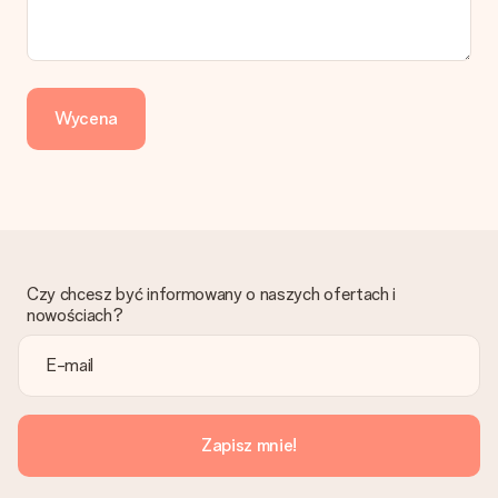
Jak mogę zapłacić zamówienie?
Oferujemy następujące formy płatności: Przelewy24,
Dotpay, karta kredytowa, lub przelew bankowy. W przypadku
zwykłego przelewu należy wziąć pod uwagę dodatkowo do 3
dni przedłużenia dostawy - kwota musi zostać zaksięgowana,
Wycena
aby zamówienie trafiło do produkcji. Robiąc przelew, należy
wybrać Przelew Krajowy Europejski.
Otrzymano prezent
Co zrobić, jeśli zamówienie nie jest spełnia oczekiwań?
Skontaktuj się z działem obsługi klienta, chętnie pomożesz
znaleźć właściwe rozwiązanie.
Czy chcesz być informowany o naszych ofertach i
Czy faktura jest wysyłana razem z zamówieniem?
nowościach?
Żaden rachunek lub faktura nie jest wysyłany z zamówieniem.
Faktura zostanie wysłana w e-mailu z potwierdzeniem wysyłki.
Możesz ją również znaleźć na koncie MySurprise. Dzięki temu
możesz wysłać prezent bezpośrednio do odbiorcy, co będzie
prawdziwą niespodzianką!
Zapisz mnie!