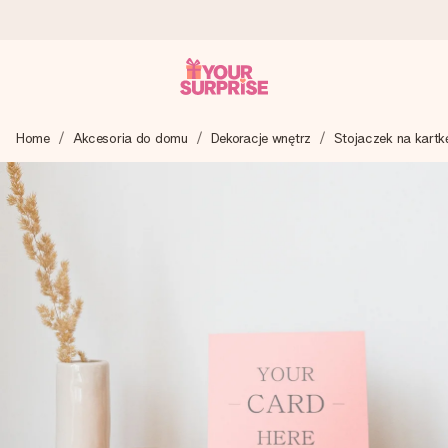
Wysyłka w 1 dzień roboczy
Home
Akcesoria do domu
Dekoracje wnętrz
Stojaczek na kartk
Tworzymy Twój prezent z troską i wysyłamy go w mgnieniu
oka – dzięki czemu możesz go dać dokładnie we
właściwym momencie, kiedy ma to największe znaczenie
4,7 (na podstawie +15 000 opinii)
Nasze prezenty inspirują. Klienci oceniają nas na 4,7 w
Google Reviews.
Darmowy bilecik z życzeniami
Stwórz coś wyjątkowego w zaledwie kilku krokach – z jej