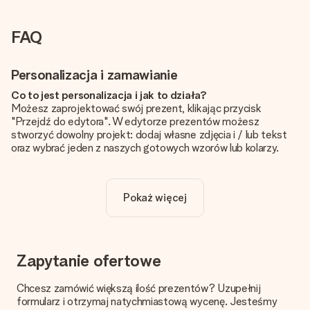
FAQ
Personalizacja i zamawianie
Co to jest personalizacja i jak to działa?
Możesz zaprojektować swój prezent, klikając przycisk
"Przejdź do edytora". W edytorze prezentów możesz
stworzyć dowolny projekt: dodaj własne zdjęcia i / lub tekst
oraz wybrać jeden z naszych gotowych wzorów lub kolarzy.
Czy personalizacja jest wliczona w cenę?
Cena podana na stronie internetowej obejmuje personalizację
Pokaż więcej
Twojego prezentu - ilość zdjęć lub tekstów nie wpływa na
cenę produktu
Skąd mam wiedzieć, czy moje zdjęcie ma odpowiednią
jakość?
Zapytanie ofertowe
Chcemy mieć pewność, że będziesz w pełni zadowolony ze
swojego prezentu. Dlatego ważne jest, aby używać zdjęć
Chcesz zamówić większą ilość prezentów? Uzupełnij
wysokiej jakości. Jeśli nie masz pewności co do jakości zdjęcia,
formularz i otrzymaj natychmiastową wycenę. Jesteśmy
skontaktuj się z naszym działem obsługi klienta i dołącz