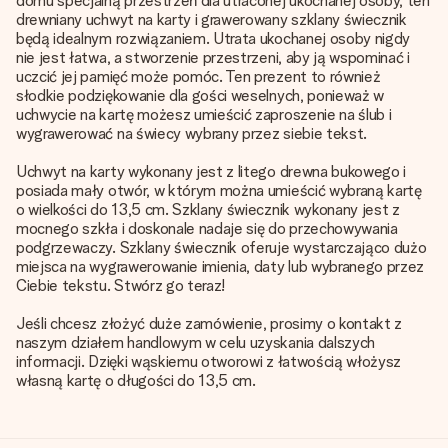
domu specjalną przestrzeń dla utraconej ukochanej osoby, ten
drewniany uchwyt na karty i grawerowany szklany świecznik
będą idealnym rozwiązaniem. Utrata ukochanej osoby nigdy
nie jest łatwa, a stworzenie przestrzeni, aby ją wspominać i
uczcić jej pamięć może pomóc. Ten prezent to również
słodkie podziękowanie dla gości weselnych, ponieważ w
uchwycie na kartę możesz umieścić zaproszenie na ślub i
wygrawerować na świecy wybrany przez siebie tekst.
Uchwyt na karty wykonany jest z litego drewna bukowego i
posiada mały otwór, w którym można umieścić wybraną kartę
o wielkości do 13,5 cm. Szklany świecznik wykonany jest z
mocnego szkła i doskonale nadaje się do przechowywania
podgrzewaczy. Szklany świecznik oferuje wystarczająco dużo
miejsca na wygrawerowanie imienia, daty lub wybranego przez
Ciebie tekstu. Stwórz go teraz!
Jeśli chcesz złożyć duże zamówienie, prosimy o kontakt z
naszym działem handlowym w celu uzyskania dalszych
informacji. Dzięki wąskiemu otworowi z łatwością włożysz
własną kartę o długości do 13,5 cm.