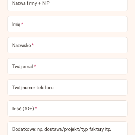
Obecnie nie mamy (jeszcze) usługi pakowania prezentów do
Nazwa firmy + NIP
owijania prezentów. Dostarczamy nasze prezenty w fajnym
pudełku, ewentualnie możesz dokupić kopertę lub pudełko
prezentowe.
Imię
Czas dostawy, opcje dostawy oraz koszty
dostawy
Nazwisko
Czy mogę wybrać datę dostawy?
Niestety nie ma możliwości samemu wybrać datę dostawy. Na
stronie produktu pokazujemy najbardziej prawdopodobną
Twój email
datę doręczenia w momencie składania zamówienia.
Jaki jest czas dostawy i kiedy otrzymam mój prezent?
Przewidywany czas dostawy można znaleźć na stronie
Twój numer telefonu
produktu.
Jakie opcje dostawy mogę wybrać?
W koszyku zamówień mamy kilka opcji dostawy. Termin
Ilość (10+)
pokazany na stronie produktu odnosi się do najtańszej i
najwolniejszej formy wysyłki.
Dodatkowe; np. dostawa/projekt/typ faktury itp.
Zapłata