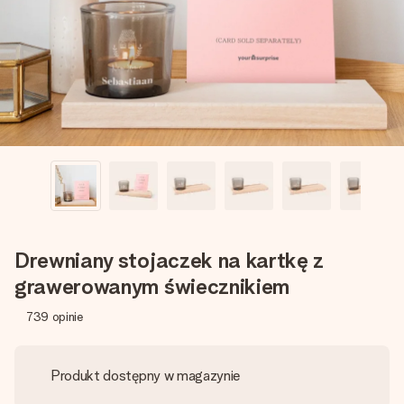
imieniem, swoim zdjęciem lub wiadomością, która naprawdę
poruszy serce. Bez problemu, po prostu ogrom miłości na
tę chwilę.
Drewniany stojaczek na kartkę z
grawerowanym świecznikiem
739
opinie
Produkt dostępny w magazynie