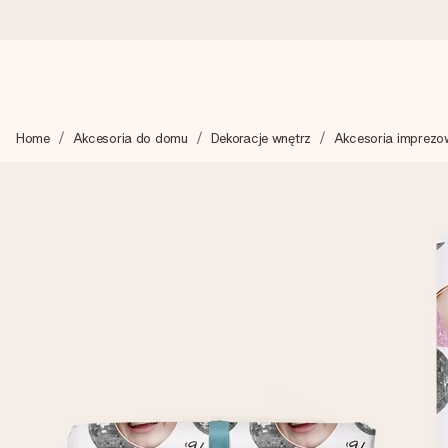
Wysyłka w 1 dzień roboczy
Home
Akcesoria do domu
Dekoracje wnętrz
Akcesoria imprezo
Tworzymy Twój prezent z troską i wysyłamy go w mgnieniu ok
4,7 (na podstawie +15 000 opinii)
Nasze prezenty inspirują. Klienci oceniają nas na 4,7 w Googl
Darmowy bilecik z życzeniami
Stwórz coś wyjątkowego w zaledwie kilku krokach – z jej imie