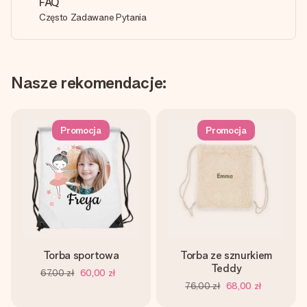
FAQ
Często Zadawane Pytania
Nasze rekomendacje:
Promocja
Promocja
Torba sportowa
Torba ze sznurkiem
Teddy
67,00 zł
60,00 zł
76,00 zł
68,00 zł