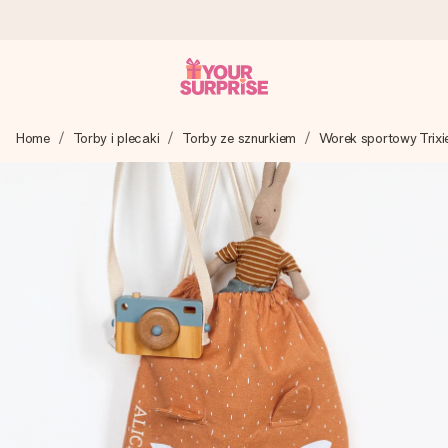
Wysyłka w 1 dzień roboczy
Home
Torby i plecaki
Torby ze sznurkiem
Worek sportowy Trixi
Tworzymy Twój prezent z troską i wysyłamy go w mgnieniu
oka – dzięki czemu możesz go dać dokładnie we
właściwym momencie, kiedy ma to największe znaczenie
4,7 (na podstawie +15 000 opinii)
Nasze prezenty inspirują. Klienci oceniają nas na 4,7 w
Google Reviews.
Darmowy bilecik z życzeniami
Stwórz coś wyjątkowego w zaledwie kilku krokach – z jej