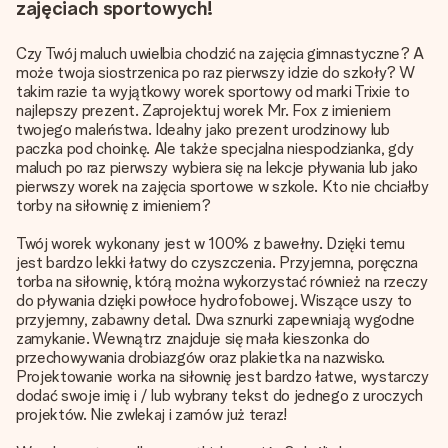
zajęciach sportowych!
Czy Twój maluch uwielbia chodzić na zajęcia gimnastyczne? A
może twoja siostrzenica po raz pierwszy idzie do szkoły? W
takim razie ta wyjątkowy worek sportowy od marki Trixie to
najlepszy prezent. Zaprojektuj worek Mr. Fox z imieniem
twojego maleństwa. Idealny jako prezent urodzinowy lub
paczka pod choinkę. Ale także specjalna niespodzianka, gdy
maluch po raz pierwszy wybiera się na lekcje pływania lub jako
pierwszy worek na zajęcia sportowe w szkole. Kto nie chciałby
torby na siłownię z imieniem?
Twój worek wykonany jest w 100% z bawełny. Dzięki temu
jest bardzo lekki łatwy do czyszczenia. Przyjemna, poręczna
torba na siłownię, którą można wykorzystać również na rzeczy
do pływania dzięki powłoce hydrofobowej. Wiszące uszy to
przyjemny, zabawny detal. Dwa sznurki zapewniają wygodne
zamykanie. Wewnątrz znajduje się mała kieszonka do
przechowywania drobiazgów oraz plakietka na nazwisko.
Projektowanie worka na siłownię jest bardzo łatwe, wystarczy
dodać swoje imię i / lub wybrany tekst do jednego z uroczych
projektów. Nie zwlekaj i zamów już teraz!