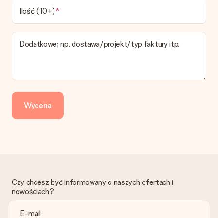
W koszyku zamówień mamy kilka opcji dostawy. Termin
Ilość (10+)
pokazany na stronie produktu odnosi się do najtańszej i
najwolniejszej formy wysyłki.
Dodatkowe; np. dostawa/projekt/typ faktury itp.
Zapłata
Jak mogę zapłacić zamówienie?
Oferujemy następujące formy płatności: Przelewy24,
Dotpay, karta kredytowa, lub przelew bankowy. W przypadku
zwykłego przelewu należy wziąć pod uwagę dodatkowo do 3
dni przedłużenia dostawy - kwota musi zostać zaksięgowana,
Wycena
aby zamówienie trafiło do produkcji. Robiąc przelew, należy
wybrać Przelew Krajowy Europejski.
Otrzymano prezent
Co zrobić, jeśli zamówienie nie jest spełnia oczekiwań?
Skontaktuj się z działem obsługi klienta, chętnie pomożesz
znaleźć właściwe rozwiązanie.
Czy chcesz być informowany o naszych ofertach i
Czy faktura jest wysyłana razem z zamówieniem?
nowościach?
Żaden rachunek lub faktura nie jest wysyłany z zamówieniem.
Faktura zostanie wysłana w e-mailu z potwierdzeniem wysyłki.
Możesz ją również znaleźć na koncie MySurprise. Dzięki temu