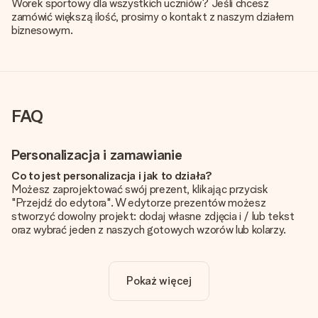
Worek sportowy dla wszystkich uczniów? Jeśli chcesz
zamówić większą ilość, prosimy o kontakt z naszym działem
biznesowym.
FAQ
Personalizacja i zamawianie
Co to jest personalizacja i jak to działa?
Możesz zaprojektować swój prezent, klikając przycisk
"Przejdź do edytora". W edytorze prezentów możesz
stworzyć dowolny projekt: dodaj własne zdjęcia i / lub tekst
oraz wybrać jeden z naszych gotowych wzorów lub kolarzy.
Czy personalizacja jest wliczona w cenę?
Cena podana na stronie internetowej obejmuje personalizację
Pokaż więcej
Twojego prezentu - ilość zdjęć lub tekstów nie wpływa na
cenę produktu