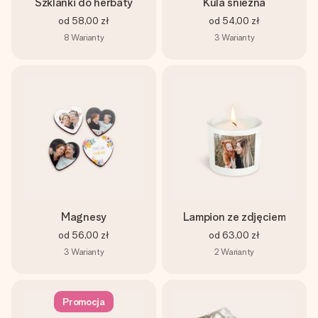
Szklanki do herbaty
Kula śnieżna
od
58,00 zł
od
54,00 zł
8
Warianty
3
Warianty
Magnesy
Lampion ze zdjęciem
od
56,00 zł
od
63,00 zł
3
Warianty
2
Warianty
Promocja