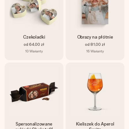
Czekoladki
Obrazy na płótnie
od
64,00 zł
od
81,00 zł
10
Warianty
16
Warianty
Spersonalizowane
Kieliszek do Aperol