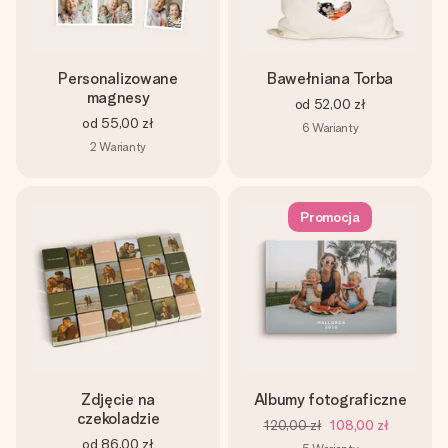
Personalizowane
Bawełniana Torba
magnesy
od
52,00 zł
od
55,00 zł
6
Warianty
2
Warianty
Promocja
Zdjęcie na
Albumy fotograficzne
czekoladzie
120,00 zł
108,00 zł
od
86,00 zł