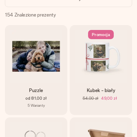
imieniem, swoim zdjęciem lub wiadomością, która naprawdę
poruszy serce. Bez problemu, po prostu ogrom miłości na
tę chwilę.
154
Znalezione prezenty
Promocja
Puzzle
Kubek - biały
od
81,00 zł
54,00 zł
49,00 zł
5
Warianty