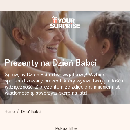
Wysyłka w 1 dzień roboczy
Tworzymy Twój prezent z troską i wysyłamy go w mgnieniu
oka – dzięki czemu możesz go dać dokładnie we
właściwym momencie, kiedy ma to największe znaczenie
Prezenty na Dzień Babci
Spraw, by Dzień Babci był wyjątkowy! Wybierz
4,7 (na podstawie +15 000 opinii)
spersonalizowany prezent, który wyrazi Twoją miłość i
Nasze prezenty inspirują. Klienci oceniają nas na 4,7 w
wdzięczność. Z prezentem ze zdjęciem, imieniem lub
Google Reviews.
wiadomością, stworzysz skarb na lata!
Home
Dzień Babci
Darmowy bilecik z życzeniami
Stwórz coś wyjątkowego w zaledwie kilku krokach – z jej
Pokaż filtry