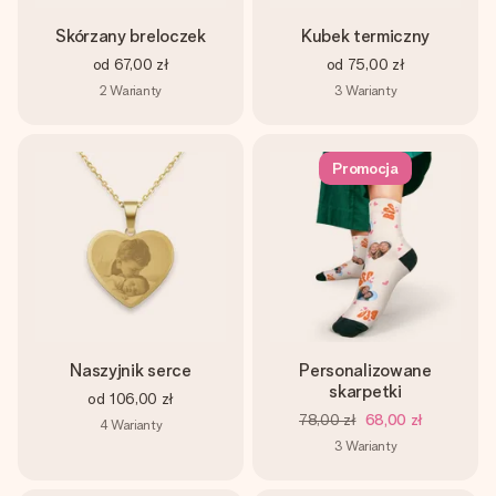
Skórzany breloczek
Kubek termiczny
od
67,00 zł
od
75,00 zł
2
Warianty
3
Warianty
Promocja
Naszyjnik serce
Personalizowane
skarpetki
od
106,00 zł
78,00 zł
68,00 zł
4
Warianty
3
Warianty