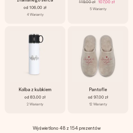
119,00 zł
107,00 zł
od
106,00 zł
5
Warianty
4
Warianty
Kolba z kubkiem
Pantofle
od
83,00 zł
od
97,00 zł
2
Warianty
12
Warianty
Wyświetlono 48 z 154 prezentów