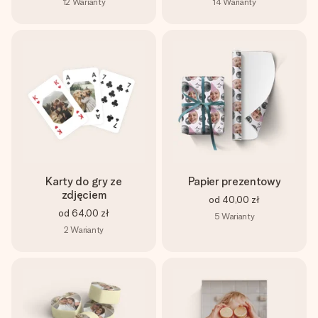
12
Warianty
14
Warianty
Karty do gry ze
Papier prezentowy
zdjęciem
od
40,00 zł
od
64,00 zł
5
Warianty
2
Warianty