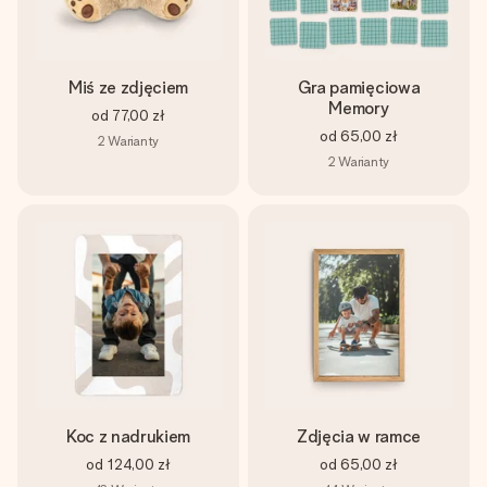
Miś ze zdjęciem
Gra pamięciowa
Memory
od
77,00 zł
od
65,00 zł
2
Warianty
2
Warianty
Koc z nadrukiem
Zdjęcia w ramce
od
124,00 zł
od
65,00 zł