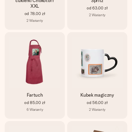
cukierki Chokotoff
Spritz
XXL
od
63,00 zł
od
78,00 zł
2
Warianty
2
Warianty
Fartuch
Kubek magiczny
od
85,00 zł
od
56,00 zł
6
Warianty
2
Warianty