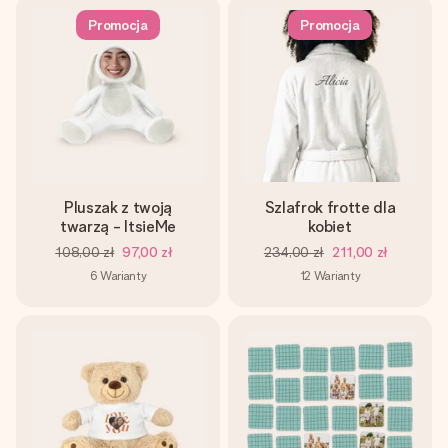
Promocja
Promocja
Pluszak z twoją
Szlafrok frotte dla
twarzą - ItsieMe
kobiet
108,00 zł
97,00 zł
234,00 zł
211,00 zł
6
Warianty
12
Warianty