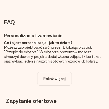
FAQ
Personalizacja i zamawianie
Co to jest personalizacja i jak to działa?
Możesz zaprojektować swój prezent, klikając przycisk
"Przejdź do edytora". W edytorze prezentów możesz
stworzyć dowolny projekt: dodaj własne zdjęcia i / lub tekst
oraz wybrać jeden z naszych gotowych wzorów lub kolarzy.
Czy personalizacja jest wliczona w cenę?
Cena podana na stronie internetowej obejmuje personalizację
Pokaż więcej
Twojego prezentu - ilość zdjęć lub tekstów nie wpływa na
cenę produktu
Skąd mam wiedzieć, czy moje zdjęcie ma odpowiednią
jakość?
Zapytanie ofertowe
Chcemy mieć pewność, że będziesz w pełni zadowolony ze
swojego prezentu. Dlatego ważne jest, aby używać zdjęć