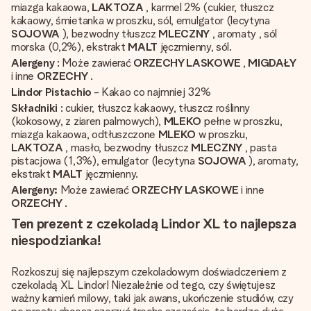
miazga kakaowa,
LAKTOZA
, karmel 2% (cukier, tłuszcz
kakaowy, śmietanka w proszku, sól, emulgator (lecytyna
SOJOWA
), bezwodny tłuszcz
MLECZNY
, aromaty , sól
morska (0,2%), ekstrakt
MALT
jęczmienny, sól.
Alergeny
: Może zawierać
ORZECHY LASKOWE
,
MIGDAŁY
i inne
ORZECHY
.
Lindor Pistachio
- Kakao co najmniej 32%
Składniki
: cukier, tłuszcz kakaowy, tłuszcz roślinny
(kokosowy, z ziaren palmowych),
MLEKO
pełne w proszku,
miazga kakaowa, odtłuszczone
MLEKO
w proszku,
LAKTOZA
, masło, bezwodny tłuszcz
MLECZNY
, pasta
pistacjowa (1,3%), emulgator (lecytyna
SOJOWA
), aromaty,
ekstrakt
MALT
jęczmienny.
Alergeny:
Może zawierać
ORZECHY LASKOWE
i inne
ORZECHY
.
Ten prezent z czekoladą Lindor XL to najlepsza
niespodzianka!
Rozkoszuj się najlepszym czekoladowym doświadczeniem z
czekoladą XL Lindor! Niezależnie od tego, czy świętujesz
ważny kamień milowy, taki jak awans, ukończenie studiów, czy