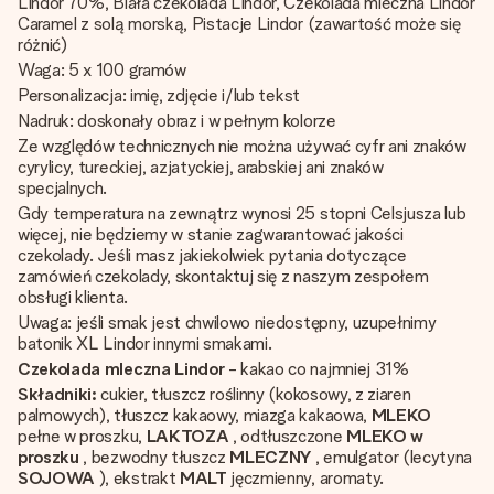
Lindor 70%, Biała czekolada Lindor, Czekolada mleczna Lindor
Caramel z solą morską, Pistacje Lindor (zawartość może się
różnić)
Waga: 5 x 100 gramów
Personalizacja: imię, zdjęcie i/lub tekst
Nadruk: doskonały obraz i w pełnym kolorze
Ze względów technicznych nie można używać cyfr ani znaków
cyrylicy, tureckiej, azjatyckiej, arabskiej ani znaków
specjalnych.
Gdy temperatura na zewnątrz wynosi 25 stopni Celsjusza lub
więcej, nie będziemy w stanie zagwarantować jakości
czekolady. Jeśli masz jakiekolwiek pytania dotyczące
zamówień czekolady, skontaktuj się z naszym zespołem
obsługi klienta.
Uwaga: jeśli smak jest chwilowo niedostępny, uzupełnimy
batonik XL Lindor innymi smakami.
Czekolada mleczna Lindor
- kakao co najmniej 31%
Składniki:
cukier, tłuszcz roślinny (kokosowy, z ziaren
palmowych), tłuszcz kakaowy, miazga kakaowa,
MLEKO
pełne w proszku,
LAKTOZA
, odtłuszczone
MLEKO w
proszku
, bezwodny tłuszcz
MLECZNY
, emulgator (lecytyna
SOJOWA
), ekstrakt
MALT
jęczmienny, aromaty.