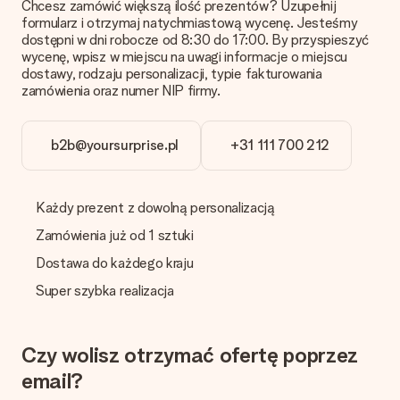
Chcesz zamówić większą ilość prezentów? Uzupełnij
wysokiej jakości. Jeśli nie masz pewności co do jakości zdjęcia,
formularz i otrzymaj natychmiastową wycenę. Jesteśmy
skontaktuj się z naszym działem obsługi klienta i dołącz
dostępni w dni robocze od 8:30 do 17:00. By przyspieszyć
zdjęcie wraz z prezentem, który chcesz zamówić. Będą oni
wycenę, wpisz w miejscu na uwagi informacje o miejscu
mogli sprawdzić dla Ciebie jakość zdjęcia!
dostawy, rodzaju personalizacji, typie fakturowania
zamówienia oraz numer NIP firmy.
Format zdjęć?
Pliki JPG i PNG mogą być dodane w edytorze. Jeśli masz
zdjęcie lub grafikę w innym formacie i nie możesz sam go
b2b@yoursurprise.pl
+31 111 700 212
zmienić skontaktuj się z nami, z chęcią pomożemy!
Co zrobić, jeśli kolor lub opcja prezentu, którą chcę, nie
jest dostępna?
Każdy prezent z dowolną personalizacją
Czy szukasz konkretnego prezentu lub prezentu w
określonym kolorze, ale czy nie jest to wymienione na stronie
Zamówienia już od 1 sztuki
internetowej? Skontaktuj się z naszym działem obsługi
Dostawa do każdego kraju
klienta!
Super szybka realizacja
Jak dodać kartę z życzeniami do mojego prezentu?
Klikając "Kartkę prezentową" w naszym koszyku, możesz
dodać kartę do swojego prezentu. Możesz umieścić
wiadomość na darmowym bileciku, więc odbiorca będzie
Czy wolisz otrzymać ofertę poprzez
wiedział dokładnie, komu podziękować za tę cudowną
email?
niespodziankę.