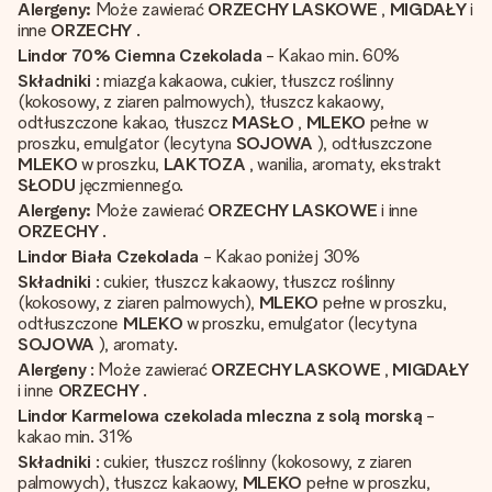
Alergeny:
Może zawierać
ORZECHY LASKOWE
,
MIGDAŁY
i
inne
ORZECHY
.
Lindor 70% Ciemna Czekolada
- Kakao min. 60%
Składniki
: miazga kakaowa, cukier, tłuszcz roślinny
(kokosowy, z ziaren palmowych), tłuszcz kakaowy,
odtłuszczone kakao, tłuszcz
MASŁO
,
MLEKO
pełne w
proszku, emulgator (lecytyna
SOJOWA
), odtłuszczone
MLEKO
w proszku,
LAKTOZA
, wanilia, aromaty, ekstrakt
SŁODU
jęczmiennego.
Alergeny:
Może zawierać
ORZECHY LASKOWE
i inne
ORZECHY
.
Lindor Biała Czekolada
- Kakao poniżej 30%
Składniki
: cukier, tłuszcz kakaowy, tłuszcz roślinny
(kokosowy, z ziaren palmowych),
MLEKO
pełne w proszku,
odtłuszczone
MLEKO
w proszku, emulgator (lecytyna
SOJOWA
), aromaty.
Alergeny
: Może zawierać
ORZECHY LASKOWE
,
MIGDAŁY
i inne
ORZECHY
.
Lindor Karmelowa czekolada mleczna z solą morską
-
kakao min. 31%
Składniki
: cukier, tłuszcz roślinny (kokosowy, z ziaren
palmowych), tłuszcz kakaowy,
MLEKO
pełne w proszku,