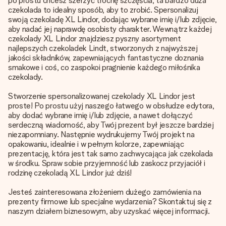
po prostu chcesz szerzyć trochę szczęścia, ta bardzo duża
czekolada to idealny sposób, aby to zrobić. Spersonalizuj
swoją czekoladę XL Lindor, dodając wybrane imię i/lub zdjęcie,
aby nadać jej naprawdę osobisty charakter. Wewnątrz każdej
czekolady XL Lindor znajdziesz pyszny asortyment
najlepszych czekoladek Lindt, stworzonych z najwyższej
jakości składników, zapewniających fantastyczne doznania
smakowe i coś, co zaspokoi pragnienie każdego miłośnika
czekolady.
Stworzenie spersonalizowanej czekolady XL Lindor jest
proste! Po prostu użyj naszego łatwego w obsłudze edytora,
aby dodać wybrane imię i/lub zdjęcie, a nawet dołączyć
serdeczną wiadomość, aby Twój prezent był jeszcze bardziej
niezapomniany. Następnie wydrukujemy Twój projekt na
opakowaniu, idealnie i w pełnym kolorze, zapewniając
prezentację, która jest tak samo zachwycająca jak czekolada
w środku. Spraw sobie przyjemność lub zaskocz przyjaciół i
rodzinę czekoladą XL Lindor już dziś!
Jesteś zainteresowana złożeniem dużego zamówienia na
prezenty firmowe lub specjalne wydarzenia? Skontaktuj się z
naszym działem biznesowym, aby uzyskać więcej informacji.