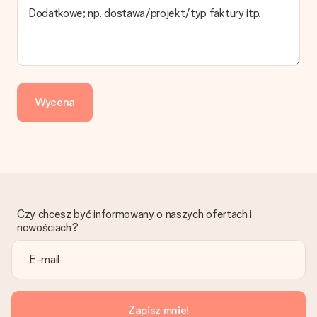
Dodatkowe; np. dostawa/projekt/typ faktury itp.
Zapłata
Jak mogę zapłacić zamówienie?
Oferujemy następujące formy płatności: Przelewy24,
Dotpay, karta kredytowa, lub przelew bankowy. W przypadku
zwykłego przelewu należy wziąć pod uwagę dodatkowo do 3
dni przedłużenia dostawy - kwota musi zostać zaksięgowana,
Wycena
aby zamówienie trafiło do produkcji. Robiąc przelew, należy
wybrać Przelew Krajowy Europejski.
Otrzymano prezent
Co zrobić, jeśli zamówienie nie jest spełnia oczekiwań?
Skontaktuj się z działem obsługi klienta, chętnie pomożesz
znaleźć właściwe rozwiązanie.
Czy chcesz być informowany o naszych ofertach i
Czy faktura jest wysyłana razem z zamówieniem?
nowościach?
Żaden rachunek lub faktura nie jest wysyłany z zamówieniem.
Faktura zostanie wysłana w e-mailu z potwierdzeniem wysyłki.
Możesz ją również znaleźć na koncie MySurprise. Dzięki temu
możesz wysłać prezent bezpośrednio do odbiorcy, co będzie
prawdziwą niespodzianką!
Zapisz mnie!