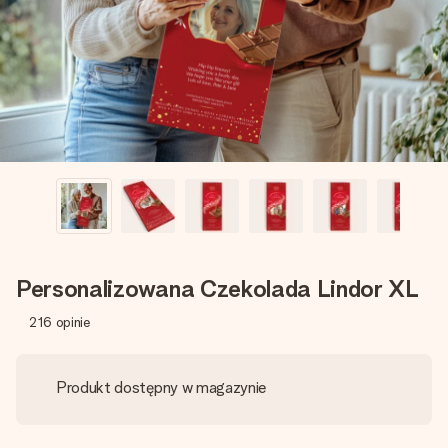
imieniem, swoim zdjęciem lub wiadomością, która naprawdę
poruszy serce. Bez problemu, po prostu ogrom miłości na
tę chwilę.
Personalizowana Czekolada Lindor XL
216
opinie
Produkt dostępny w magazynie