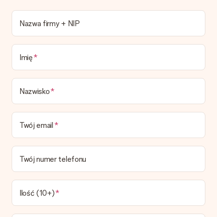
Czy mój prezent będzie zapakowany?
Obecnie nie mamy (jeszcze) usługi pakowania prezentów do
Nazwa firmy + NIP
owijania prezentów. Dostarczamy nasze prezenty w fajnym
pudełku, ewentualnie możesz dokupić kopertę lub pudełko
prezentowe.
Imię
Czas dostawy, opcje dostawy oraz koszty
dostawy
Nazwisko
Czy mogę wybrać datę dostawy?
Niestety nie ma możliwości samemu wybrać datę dostawy. Na
stronie produktu pokazujemy najbardziej prawdopodobną
Twój email
datę doręczenia w momencie składania zamówienia.
Jaki jest czas dostawy i kiedy otrzymam mój prezent?
Przewidywany czas dostawy można znaleźć na stronie
Twój numer telefonu
produktu.
Jakie opcje dostawy mogę wybrać?
W koszyku zamówień mamy kilka opcji dostawy. Termin
Ilość (10+)
pokazany na stronie produktu odnosi się do najtańszej i
najwolniejszej formy wysyłki.