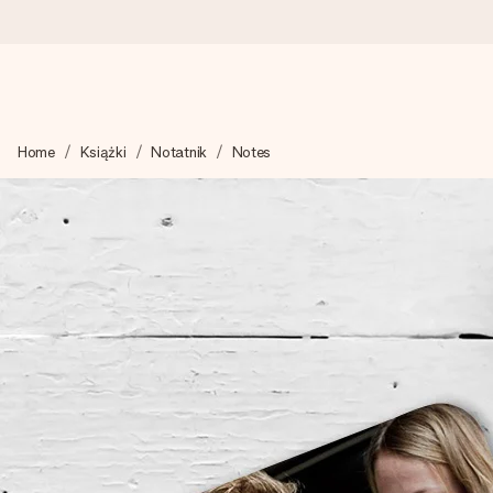
Wysyłka w 1 dzień roboczy
Home
Książki
Notatnik
Notes
Tworzymy Twój prezent z troską i wysyłamy go w mgnieniu ok
4,7 (na podstawie +15 000 opinii)
Nasze prezenty inspirują. Klienci oceniają nas na 4,7 w Googl
Darmowy bilecik z życzeniami
Stwórz coś wyjątkowego w zaledwie kilku krokach – z jej imie