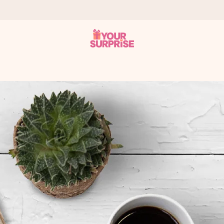
a – dzięki czemu możesz go dać dokładnie we właściwym momencie
e Reviews.
niem, swoim zdjęciem lub wiadomością, która naprawdę poruszy serce