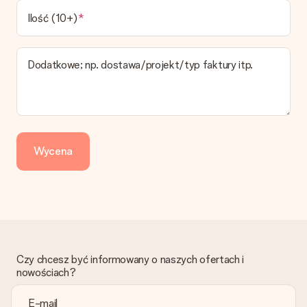
Jakie opcje dostawy mogę wybrać?
W koszyku zamówień mamy kilka opcji dostawy. Termin
Ilość (10+)
pokazany na stronie produktu odnosi się do najtańszej i
najwolniejszej formy wysyłki.
Dodatkowe; np. dostawa/projekt/typ faktury itp.
Zapłata
Jak mogę zapłacić zamówienie?
Oferujemy następujące formy płatności: Przelewy24,
Dotpay, karta kredytowa, lub przelew bankowy. W przypadku
zwykłego przelewu należy wziąć pod uwagę dodatkowo do 3
dni przedłużenia dostawy - kwota musi zostać zaksięgowana,
Wycena
aby zamówienie trafiło do produkcji. Robiąc przelew, należy
wybrać Przelew Krajowy Europejski.
Otrzymano prezent
Co zrobić, jeśli zamówienie nie jest spełnia oczekiwań?
Skontaktuj się z działem obsługi klienta, chętnie pomożesz
znaleźć właściwe rozwiązanie.
Czy chcesz być informowany o naszych ofertach i
Czy faktura jest wysyłana razem z zamówieniem?
nowościach?
Żaden rachunek lub faktura nie jest wysyłany z zamówieniem.
Faktura zostanie wysłana w e-mailu z potwierdzeniem wysyłki.
Możesz ją również znaleźć na koncie MySurprise. Dzięki temu