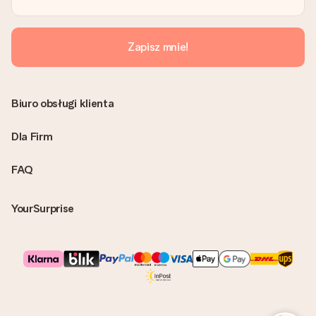
możesz wysłać prezent bezpośrednio do odbiorcy, co będzie
prawdziwą niespodzianką!
Zapisz mnie!
Biuro obsługi klienta
Dla Firm
FAQ
YourSurprise