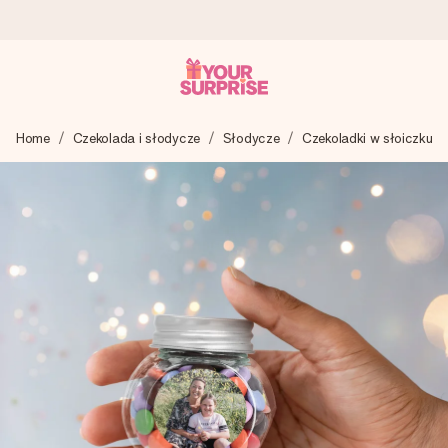
Wysyłka w 1 dzień roboczy
Home
Czekolada i słodycze
Słodycze
Czekoladki w słoiczku
Tworzymy Twój prezent z troską i wysyłamy go w mgnieniu
oka – dzięki czemu możesz go dać dokładnie we
właściwym momencie, kiedy ma to największe znaczenie
4,7 (na podstawie +15 000 opinii)
Nasze prezenty inspirują. Klienci oceniają nas na 4,7 w
Google Reviews.
Darmowy bilecik z życzeniami
Stwórz coś wyjątkowego w zaledwie kilku krokach – z jej