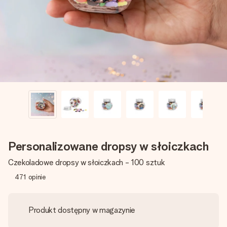
imieniem, swoim zdjęciem lub wiadomością, która naprawdę
poruszy serce. Bez problemu, po prostu ogrom miłości na
tę chwilę.
Personalizowane dropsy w słoiczkach
Czekoladowe dropsy w słoiczkach - 100 sztuk
471
opinie
Produkt dostępny w magazynie