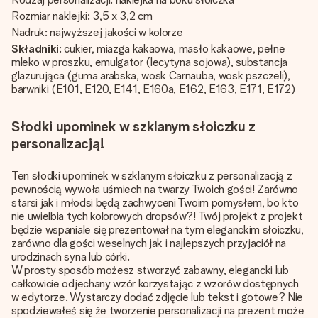
Rozmiar naklejki: 3,5 x 3,2 cm
Nadruk: najwyższej jakości w kolorze
Składniki
: cukier, miazga kakaowa, masło kakaowe, pełne
mleko w proszku, emulgator (lecytyna sojowa), substancja
glazurująca (guma arabska, wosk Carnauba, wosk pszczeli),
barwniki (E101, E120, E141, E160a, E162, E163, E171, E172)
Słodki upominek w szklanym słoiczku z
personalizacją!
Ten słodki upominek w szklanym słoiczku z personalizacją z
pewnością wywoła uśmiech na twarzy Twoich gości! Zarówno
starsi jak i młodsi będą zachwyceni Twoim pomysłem, bo kto
nie uwielbia tych kolorowych dropsów?! Twój projekt z projekt
będzie wspaniale się prezentował na tym eleganckim słoiczku,
zarówno dla gości weselnych jak i najlepszych przyjaciół na
urodzinach syna lub córki.
W prosty sposób możesz stworzyć zabawny, elegancki lub
całkowicie odjechany wzór korzystając z wzorów dostępnych
w edytorze. Wystarczy dodać zdjęcie lub tekst i gotowe? Nie
spodziewałeś się że tworzenie personalizacji na prezent może