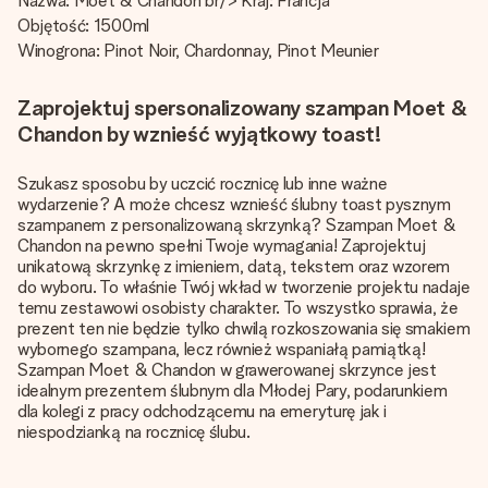
Nazwa: Moet & Chandon br/> Kraj: Francja
Objętość: 1500ml
Winogrona: Pinot Noir, Chardonnay, Pinot Meunier
Zaprojektuj spersonalizowany szampan Moet &
Chandon by wznieść wyjątkowy toast!
Szukasz sposobu by uczcić rocznicę lub inne ważne
wydarzenie? A może chcesz wznieść ślubny toast pysznym
szampanem z personalizowaną skrzynką? Szampan Moet &
Chandon na pewno spełni Twoje wymagania! Zaprojektuj
unikatową skrzynkę z imieniem, datą, tekstem oraz wzorem
do wyboru. To właśnie Twój wkład w tworzenie projektu nadaje
temu zestawowi osobisty charakter. To wszystko sprawia, że
prezent ten nie będzie tylko chwilą rozkoszowania się smakiem
wybornego szampana, lecz również wspaniałą pamiątką!
Szampan Moet & Chandon w grawerowanej skrzynce jest
idealnym prezentem ślubnym dla Młodej Pary, podarunkiem
dla kolegi z pracy odchodzącemu na emeryturę jak i
niespodzianką na rocznicę ślubu.