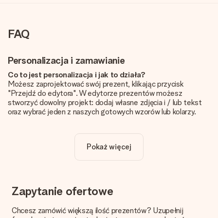
FAQ
Personalizacja i zamawianie
Co to jest personalizacja i jak to działa?
Możesz zaprojektować swój prezent, klikając przycisk
"Przejdź do edytora". W edytorze prezentów możesz
stworzyć dowolny projekt: dodaj własne zdjęcia i / lub tekst
oraz wybrać jeden z naszych gotowych wzorów lub kolarzy.
Czy personalizacja jest wliczona w cenę?
Cena podana na stronie internetowej obejmuje personalizację
Pokaż więcej
Twojego prezentu - ilość zdjęć lub tekstów nie wpływa na
cenę produktu
Skąd mam wiedzieć, czy moje zdjęcie ma odpowiednią
jakość?
Zapytanie ofertowe
Chcemy mieć pewność, że będziesz w pełni zadowolony ze
swojego prezentu. Dlatego ważne jest, aby używać zdjęć
Chcesz zamówić większą ilość prezentów? Uzupełnij
wysokiej jakości. Jeśli nie masz pewności co do jakości zdjęcia,