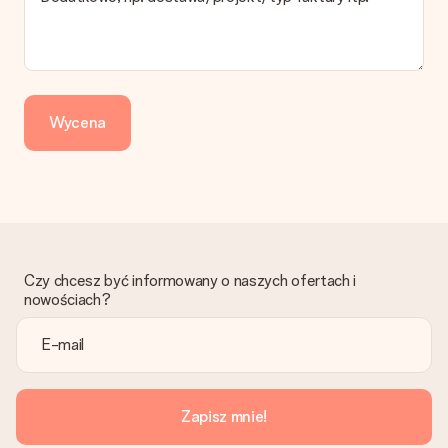
Zapłata
Jak mogę zapłacić zamówienie?
Oferujemy następujące formy płatności: Przelewy24,
Dotpay, karta kredytowa, lub przelew bankowy. W przypadku
zwykłego przelewu należy wziąć pod uwagę dodatkowo do 3
dni przedłużenia dostawy - kwota musi zostać zaksięgowana,
Wycena
aby zamówienie trafiło do produkcji. Robiąc przelew, należy
wybrać Przelew Krajowy Europejski.
Otrzymano prezent
Co zrobić, jeśli zamówienie nie jest spełnia oczekiwań?
Skontaktuj się z działem obsługi klienta, chętnie pomożesz
znaleźć właściwe rozwiązanie.
Czy chcesz być informowany o naszych ofertach i
Czy faktura jest wysyłana razem z zamówieniem?
nowościach?
Żaden rachunek lub faktura nie jest wysyłany z zamówieniem.
Faktura zostanie wysłana w e-mailu z potwierdzeniem wysyłki.
Możesz ją również znaleźć na koncie MySurprise. Dzięki temu
możesz wysłać prezent bezpośrednio do odbiorcy, co będzie
prawdziwą niespodzianką!
Zapisz mnie!