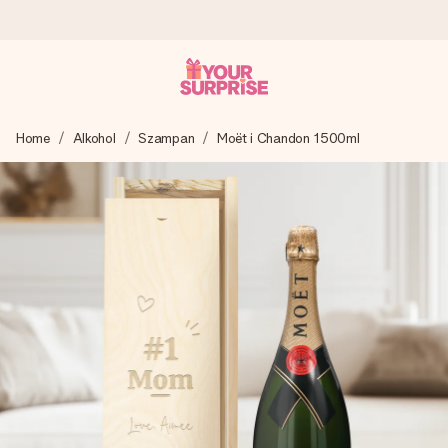
Wysyłka w 1 dzień roboczy
Home
Alkohol
Szampan
Moët i Chandon 1500ml
Tworzymy Twój prezent z troską i wysyłamy go w mgnieniu
oka – dzięki czemu możesz go dać dokładnie we
właściwym momencie, kiedy ma to największe znaczenie
4,7 (na podstawie +15 000 opinii)
Nasze prezenty inspirują. Klienci oceniają nas na 4,7 w
Google Reviews.
Darmowy bilecik z życzeniami
Stwórz coś wyjątkowego w zaledwie kilku krokach – z jej