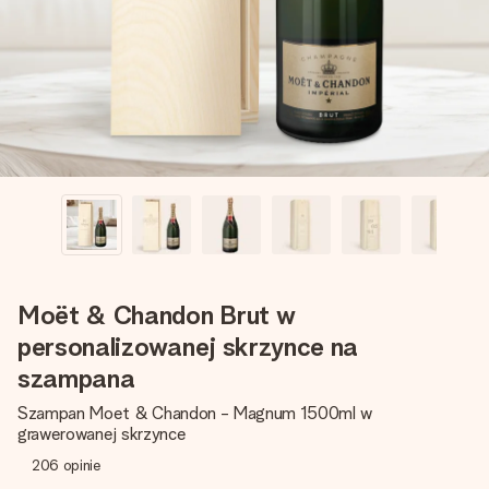
imieniem, swoim zdjęciem lub wiadomością, która naprawdę
poruszy serce. Bez problemu, po prostu ogrom miłości na
tę chwilę.
Moët & Chandon Brut w
personalizowanej skrzynce na
szampana
Szampan Moet & Chandon - Magnum 1500ml w
grawerowanej skrzynce
206
opinie