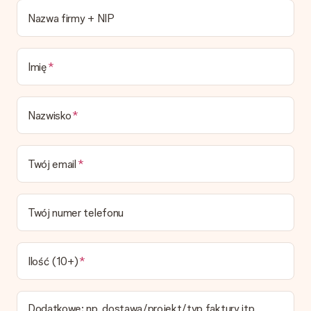
Obecnie nie mamy (jeszcze) usługi pakowania prezentów do
Nazwa firmy + NIP
owijania prezentów. Dostarczamy nasze prezenty w fajnym
pudełku, ewentualnie możesz dokupić kopertę lub pudełko
prezentowe.
Imię
Czas dostawy, opcje dostawy oraz koszty
dostawy
Nazwisko
Czy mogę wybrać datę dostawy?
Niestety nie ma możliwości samemu wybrać datę dostawy. Na
stronie produktu pokazujemy najbardziej prawdopodobną
Twój email
datę doręczenia w momencie składania zamówienia.
Jaki jest czas dostawy i kiedy otrzymam mój prezent?
Przewidywany czas dostawy można znaleźć na stronie
Twój numer telefonu
produktu.
Jakie opcje dostawy mogę wybrać?
W koszyku zamówień mamy kilka opcji dostawy. Termin
Ilość (10+)
pokazany na stronie produktu odnosi się do najtańszej i
najwolniejszej formy wysyłki.
Dodatkowe; np. dostawa/projekt/typ faktury itp.