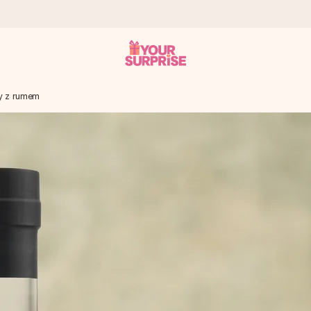
y z rumem
a – dzięki czemu możesz go dać dokładnie we właściwym momencie
e Reviews.
niem, swoim zdjęciem lub wiadomością, która naprawdę poruszy serce