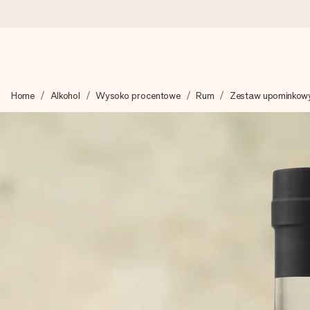
Wysyłka w 1 dzień roboczy
Home
Alkohol
Wysoko procentowe
Rum
Zestaw upominkow
Tworzymy Twój prezent z troską i wysyłamy go w mgnieniu ok
4,7 (na podstawie +15 000 opinii)
Nasze prezenty inspirują. Klienci oceniają nas na 4,7 w Googl
Darmowy bilecik z życzeniami
Stwórz coś wyjątkowego w zaledwie kilku krokach – z jej imie