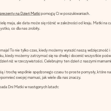
 prezenty na Dzień Matki
pomogą Ci w poszukiwaniach.
elę maja, ale data może się różnić w zależności od kraju. Matki na
stko, co dla nas zrobiły.
aja! To nie tylko czas, kiedy możemy wyrazić naszą wdzięczność i 
oku, kiedy możemy zatrzymać się na chwilę i docenić wszystkie poś
zień niż w rzeczywistości. Celebrujmy ten dzień z naszymi mamami w
ią i trochę wspólnie spędzonego czasu to proste pomysły, które n
ypomnieć swojej mamusi, jak wiele dla nas znaczy.
pada Dni Matki w następnych latach: