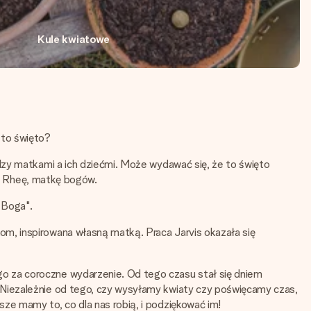
Kule kwiatowe
 to święto?
dzy matkami a ich dziećmi. Może wydawać się, że to święto
ili Rheę, matkę bogów.
 Boga".
om, inspirowana własną matką. Praca Jarvis okazała się
o za coroczne wydarzenie. Od tego czasu stał się dniem
 Niezależnie od tego, czy wysyłamy kwiaty czy poświęcamy czas,
ze mamy to, co dla nas robią, i podziękować im!