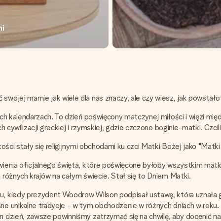
mi
wojej mamie jak wiele dla nas znaczy, ale czy wiesz, jak powstało
ch kalendarzach. To dzień poświęcony matczynej miłości i więzi mię
 cywilizacji greckiej i rzymskiej, gdzie czczono boginie-matki. Czc
ości stały się religijnymi obchodami ku czci Matki Bożej jako "Matki
ienia oficjalnego święta, które poświęcone byłoby wszystkim matk
różnych krajów na całym świecie. Stał się to Dniem Matki.
, kiedy prezydent Woodrow Wilson podpisał ustawę, która uznała g
e unikalne tradycje - w tym obchodzenie w różnych dniach w roku.
dzień, zawsze powinniśmy zatrzymać się na chwilę, aby docenić nas