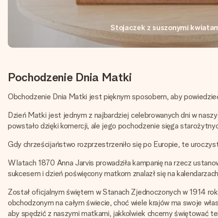
Stojaczek z suszonymi kwiata
Pochodzenie Dnia Matki
Obchodzenie Dnia Matki jest pięknym sposobem, aby powiedzieć s
Dzień Matki jest jednym z najbardziej celebrowanych dni w naszy
powstało dzięki komercji, ale jego pochodzenie sięga starożytnych
Gdy chrześcijaństwo rozprzestrzeniło się po Europie, te uroczyst
W latach 1870 Anna Jarvis prowadziła kampanię na rzecz ustanow
sukcesem i dzień poświęcony matkom znalazł się na kalendarzach 
Został oficjalnym świętem w Stanach Zjednoczonych w 1914 roku
obchodzonym na całym świecie, choć wiele krajów ma swoje własn
aby spędzić z naszymi matkami, jakkolwiek chcemy świętować ten 