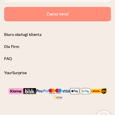
możesz wysłać prezent bezpośrednio do odbiorcy, co będzie
prawdziwą niespodzianką!
Zapisz mnie!
Biuro obsługi klienta
Dla Firm
FAQ
YourSurprise