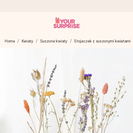
Wysyłka w 1 dzień roboczy
Home
Kwiaty
Suszone kwiaty
Stojaczek z suszonymi kwiatami
Tworzymy Twój prezent z troską i wysyłamy go w mgnieniu
oka – dzięki czemu możesz go dać dokładnie we
właściwym momencie, kiedy ma to największe znaczenie
4,7 (na podstawie +15 000 opinii)
Nasze prezenty inspirują. Klienci oceniają nas na 4,7 w
Google Reviews.
Darmowy bilecik z życzeniami
Stwórz coś wyjątkowego w zaledwie kilku krokach – z jej