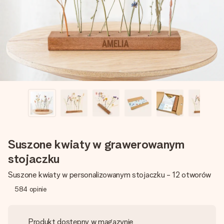
imieniem, swoim zdjęciem lub wiadomością, która naprawdę
poruszy serce. Bez problemu, po prostu ogrom miłości na
tę chwilę.
Suszone kwiaty w grawerowanym
stojaczku
Suszone kwiaty w personalizowanym stojaczku - 12 otworów
584
opinie
Produkt dostępny w magazynie