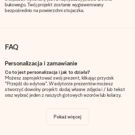
bukowego. Twój projekt zostanie wygrawerowany
bezpośrednio na powierzchni stojaczka.
FAQ
Personalizacja i zamawianie
Co to jest personalizacja i jak to działa?
Możesz zaprojektować swój prezent, klikając przycisk
"Przejdź do edytora". W edytorze prezentów możesz
stworzyć dowolny projekt: dodaj własne zdjęcia i / lub tekst
oraz wybrać jeden z naszych gotowych wzorów lub kolarzy.
Czy personalizacja jest wliczona w cenę?
Cena podana na stronie internetowej obejmuje personalizację
Pokaż więcej
Twojego prezentu - ilość zdjęć lub tekstów nie wpływa na
cenę produktu