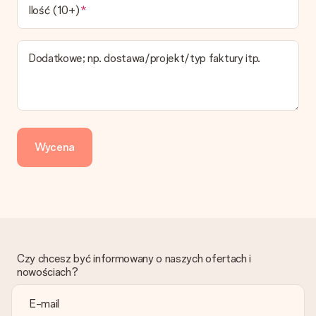
W koszyku zamówień mamy kilka opcji dostawy. Termin
Ilość (10+)
pokazany na stronie produktu odnosi się do najtańszej i
najwolniejszej formy wysyłki.
Dodatkowe; np. dostawa/projekt/typ faktury itp.
Zapłata
Jak mogę zapłacić zamówienie?
Oferujemy następujące formy płatności: Przelewy24,
Dotpay, karta kredytowa, lub przelew bankowy. W przypadku
zwykłego przelewu należy wziąć pod uwagę dodatkowo do 3
dni przedłużenia dostawy - kwota musi zostać zaksięgowana,
Wycena
aby zamówienie trafiło do produkcji. Robiąc przelew, należy
wybrać Przelew Krajowy Europejski.
Otrzymano prezent
Co zrobić, jeśli zamówienie nie jest spełnia oczekiwań?
Skontaktuj się z działem obsługi klienta, chętnie pomożesz
znaleźć właściwe rozwiązanie.
Czy chcesz być informowany o naszych ofertach i
Czy faktura jest wysyłana razem z zamówieniem?
nowościach?
Żaden rachunek lub faktura nie jest wysyłany z zamówieniem.
Faktura zostanie wysłana w e-mailu z potwierdzeniem wysyłki.
Możesz ją również znaleźć na koncie MySurprise. Dzięki temu