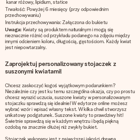
kanar różowy, lipidium, statice
Trwałość: Powyżej 6 miesięcy (przy odpowiednim
przechowywaniu)
Instrukcja przechowywania: Załączona do bukietu
Uwaga:
Kwiaty są produktem na
t
uralnym i mogą się
nieznacznie różnić od przykładu podanego na zdjęciu między
innymi odcieniem kolo
r
u, długością, gęstościom. Każdy kwiat
jest niepowtarzalny.
Zaprojektuj personalizowany stojaczek z
suszonymi kwiatami!
Chcesz zaskoczyć kogoś wyjątkowym podarunkiem?
Niezależnie czy jest ku temu szczególna okazja, czy po prostu
chcesz wyrazić uczucia, suszone kwiaty w personalizowanym
stojaczku sprawdzą się idealnie! W edytorze online możesz
wybrać wzór i wpisać własny tekst. W kilka chwil stworzysz
unikatowy podgatunek. Suszone kwiaty to prawdziwy hit!
Świetnie sprawdzą się w każdym wnętrzu i będą piękną
ozdobą na znacznie dłużej niż zwykły bukiet.
Stojaczek wykonany jest z najwyższej jakości drewna