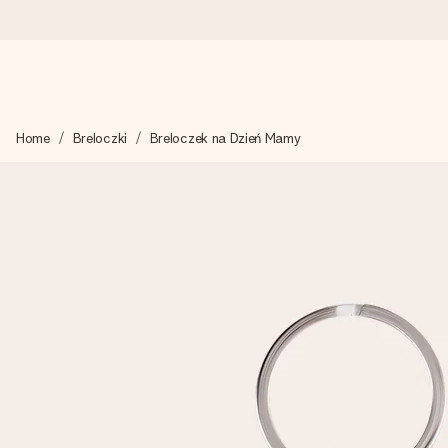
Wysyłka w 1 dzień roboczy
Home
Breloczki
Breloczek na Dzień Mamy
Tworzymy Twój prezent z troską i wysyłamy go w mgnieniu ok
4,7 (na podstawie +15 000 opinii)
Nasze prezenty inspirują. Klienci oceniają nas na 4,7 w Googl
Darmowy bilecik z życzeniami
Stwórz coś wyjątkowego w zaledwie kilku krokach – z jej imie