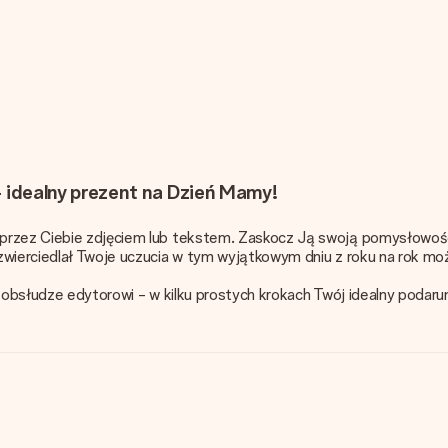
- idealny prezent na Dzień Mamy!
przez Ciebie zdjęciem lub tekstem. Zaskocz Ją swoją pomysłowości
dzwierciedlał Twoje uczucia w tym wyjątkowym dniu z roku na rok m
 w obsłudze edytorowi - w kilku prostych krokach Twój idealny poda