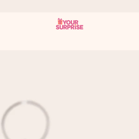
a – dzięki czemu możesz go dać dokładnie we właściwym momencie
e Reviews.
niem, swoim zdjęciem lub wiadomością, która naprawdę poruszy serce