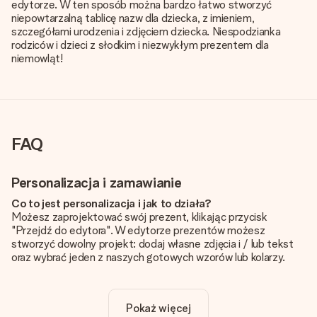
edytorze. W ten sposób można bardzo łatwo stworzyć
niepowtarzalną tablicę nazw dla dziecka, z imieniem,
szczegółami urodzenia i zdjęciem dziecka. Niespodzianka
rodziców i dzieci z słodkim i niezwykłym prezentem dla
niemowląt!
FAQ
Personalizacja i zamawianie
Co to jest personalizacja i jak to działa?
Możesz zaprojektować swój prezent, klikając przycisk
"Przejdź do edytora". W edytorze prezentów możesz
stworzyć dowolny projekt: dodaj własne zdjęcia i / lub tekst
oraz wybrać jeden z naszych gotowych wzorów lub kolarzy.
Czy personalizacja jest wliczona w cenę?
Cena podana na stronie internetowej obejmuje personalizację
Pokaż więcej
Twojego prezentu - ilość zdjęć lub tekstów nie wpływa na