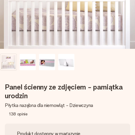
imieniem, swoim zdjęciem lub wiadomością, która naprawdę
poruszy serce. Bez problemu, po prostu ogrom miłości na
tę chwilę.
Panel ścienny ze zdjęciem - pamiątka
urodzin
Płytka nazębna dla niemowląt - Dziewczyna
138
opinie
Produkt dostępny w magazynie