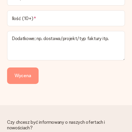
produktu.
Jakie opcje dostawy mogę wybrać?
W koszyku zamówień mamy kilka opcji dostawy. Termin
Ilość (10+)
pokazany na stronie produktu odnosi się do najtańszej i
najwolniejszej formy wysyłki.
Dodatkowe; np. dostawa/projekt/typ faktury itp.
Zapłata
Jak mogę zapłacić zamówienie?
Oferujemy następujące formy płatności: Przelewy24,
Dotpay, karta kredytowa, lub przelew bankowy. W przypadku
zwykłego przelewu należy wziąć pod uwagę dodatkowo do 3
dni przedłużenia dostawy - kwota musi zostać zaksięgowana,
Wycena
aby zamówienie trafiło do produkcji. Robiąc przelew, należy
wybrać Przelew Krajowy Europejski.
Otrzymano prezent
Co zrobić, jeśli zamówienie nie jest spełnia oczekiwań?
Skontaktuj się z działem obsługi klienta, chętnie pomożesz
znaleźć właściwe rozwiązanie.
Czy chcesz być informowany o naszych ofertach i
Czy faktura jest wysyłana razem z zamówieniem?
nowościach?
Żaden rachunek lub faktura nie jest wysyłany z zamówieniem.