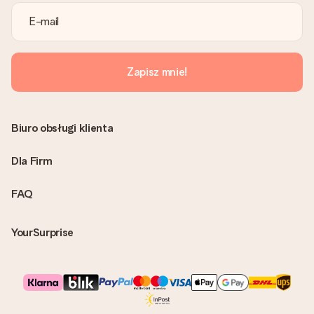
Faktura zostanie wysłana w e-mailu z potwierdzeniem wysyłki.
Możesz ją również znaleźć na koncie MySurprise. Dzięki temu
możesz wysłać prezent bezpośrednio do odbiorcy, co będzie
prawdziwą niespodzianką!
Zapisz mnie!
Biuro obsługi klienta
Dla Firm
FAQ
YourSurprise