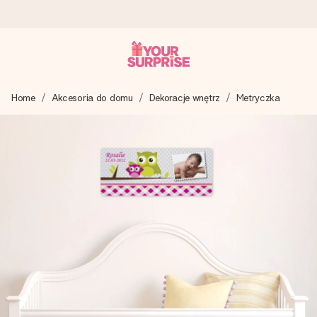
Wysyłka w 1 dzień roboczy
Home
Akcesoria do domu
Dekoracje wnętrz
Metryczka
Tworzymy Twój prezent z troską i wysyłamy go w mgnieniu
oka – dzięki czemu możesz go dać dokładnie we
właściwym momencie, kiedy ma to największe znaczenie
4,7 (na podstawie +15 000 opinii)
Nasze prezenty inspirują. Klienci oceniają nas na 4,7 w
Google Reviews.
Darmowy bilecik z życzeniami
Stwórz coś wyjątkowego w zaledwie kilku krokach – z jej