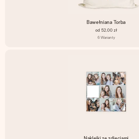
Bawełniana Torba
od
52,00 zł
6
Warianty
Naklejki ze zdjęciami