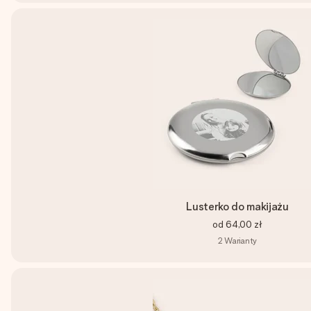
Lusterko do makijażu
od
64,00 zł
2
Warianty