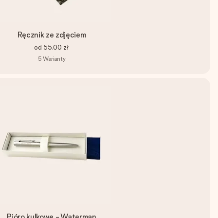
Ręcznik ze zdjęciem
od
55,00 zł
5
Warianty
Pióro kulkowe - Waterman