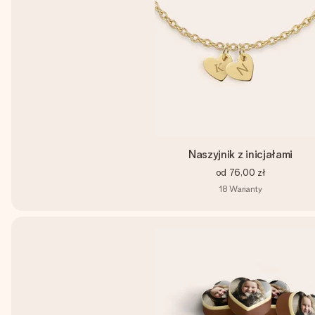
Naszyjnik z inicjałami
od
76,00 zł
18
Warianty