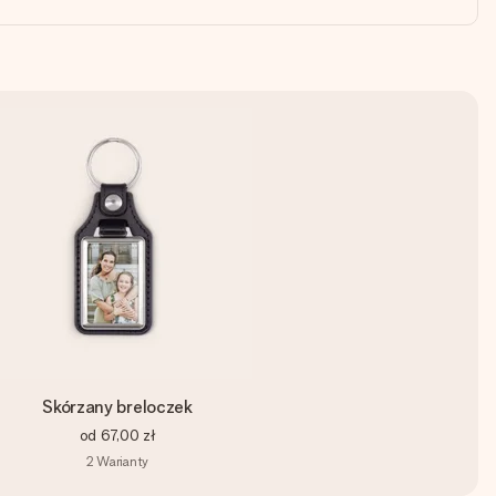
Skórzany breloczek
od
67,00 zł
2
Warianty