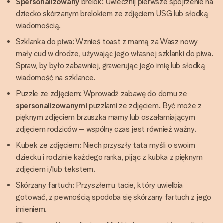
Spersonalizowany
brelok: Uwiecznij pierwsze spojrzenie na
dziecko skórzanym brelokiem ze zdjęciem USG lub słodką
wiadomością.
Szklanka do piwa: Wznieś toast z mamą za Wasz nowy
mały cud w drodze, używając jego własnej szklanki do piwa.
Spraw, by było zabawniej, grawerując jego imię lub słodką
wiadomość na szklance.
Puzzle ze zdjęciem: Wprowadź zabawę do domu ze
spersonalizowanymi
puzzlami ze zdjęciem. Być może z
pięknym zdjęciem brzuszka mamy lub oszałamiającym
zdjęciem rodziców – wspólny czas jest również ważny.
Kubek ze zdjęciem: Niech przyszły tata myśli o swoim
dziecku i rodzinie każdego ranka, pijąc z kubka z pięknym
zdjęciem i/lub tekstem.
Skórzany fartuch: Przyszłemu tacie, który uwielbia
gotować, z pewnością spodoba się skórzany fartuch z jego
imieniem.