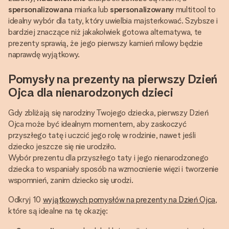
spersonalizowana
miarka lub
spersonalizowany
multitool to
idealny wybór dla taty, który uwielbia majsterkować. Szybsze i
bardziej znaczące niż jakakolwiek gotowa alternatywa, te
prezenty sprawią, że jego pierwszy kamień milowy będzie
naprawdę wyjątkowy.
Pomysły na prezenty na pierwszy Dzień
Ojca dla nienarodzonych dzieci
Gdy zbliżają się narodziny Twojego dziecka, pierwszy Dzień
Ojca może być idealnym momentem, aby zaskoczyć
przyszłego tatę i uczcić jego rolę w rodzinie, nawet jeśli
dziecko jeszcze się nie urodziło.
Wybór prezentu dla przyszłego taty i jego nienarodzonego
dziecka to wspaniały sposób na wzmocnienie więzi i tworzenie
wspomnień, zanim dziecko się urodzi.
Odkryj 10
wyjątkowych pomysłów na prezenty na Dzień Ojca
,
które są idealne na tę okazję: