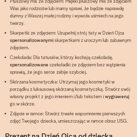
Pluszowy miś ze zdjęciem: Miękki pluszowy miś ze zdjęciem
Was jako rodziców lub mamy sprawi, że będzie naprawdę
dumny z Waszej małej rodziny i wywoła uśmiech na jego
twarzy.
Skarpetki ze zdjęciem: Uzupełnij strój taty w Dzień Ojca
spersonalizowanymi
skarpetkami z uroczym lub zabawnym
zdjęciem.
Czekolada: Dla tatusiów, którzy kochają czekoladę,
spersonalizowane
czekoladki ze zdjęciem bez wątpienia
sprawią, że jego serce zabije szybciej.
Skórzana kosmetyczka: Utrzymaj jego kosmetyki w
porządku z luksusową skórzaną kosmetyczką. Stwórz swój
własny projekt z jego imieniem i/lub tekstem i
wygraweruj
go w skórze.
Zdjęcie w ramce: Stwórz trwałe wspomnienie pierwszych
zdjęć Twojego dziecka, umieszczając w ramce obraz USG.
Prezent na Dzień Ojca od dziecka