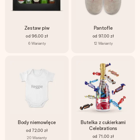
Zestaw piw
Pantofle
od
96,00 zł
od
97,00 zł
6
Warianty
12
Warianty
Body niemowlęce
Butelka z cukierkami
Celebrations
od
72,00 zł
od
71,00 zł
20
Warianty