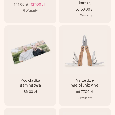
kartką
141,00 zł
127,00 zł
od
59,00 zł
6
Warianty
3
Warianty
Podkładka
Narzędzie
gamingowa
wielofunkcyjne
86,00 zł
od
77,00 zł
2
Warianty