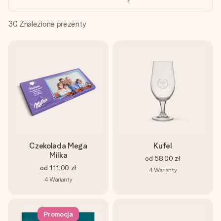
imieniem, swoim zdjęciem lub wiadomością, która naprawdę
poruszy serce. Bez problemu, po prostu ogrom miłości na
tę chwilę.
30
Znalezione prezenty
Czekolada Mega
Kufel
Milka
od
58,00 zł
od
111,00 zł
4
Warianty
4
Warianty
Promocja