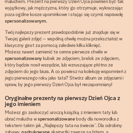
maluchem. Prezent na pierwszy Dzień Ojca powinien być tak
wyjątkowy, jak mężczyzna, który go otrzymuje, wykraczając
poza ogólne kosze upominkowe i stając się czymś naprawdę
spersonalizowanym
.
Twój najlepszy prezent prawdopodobnie już znajduje się w
Twojej galerii zdjęć – wspólną chwilę można przekształcić w
klasyczny gest za pomocą zaledwie kilku kliknięć.
Możesz nawet zamienić te cenne pierwsze chwile w
spersonalizowany
kubek ze zdjęciem, brelok ze zdjęciem,
który będzie nosił wszędzie, lub wzruszające płótno ze
zdjęciem do jego biura. A co powiesz na kolekcję wspomnień z
jego pierwszego roku jako tata? Stwórz album ze zdjęciami i
spraw, by jego pierwszy Dzień Ojca był niezapomniany!
Oryginalne prezenty na pierwszy Dzień Ojca z
jego imieniem
Możesz go zaskoczyć uroczą książką z imieniem taty lub
ubrać malucha w
spersonalizowane
body dla noworodka z
tekstem takim jak „Najlepszy tata na świecie”. Dla odrobiny
zabawy,
nadrukowane
skarpetki zawsze są hitem, a