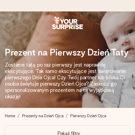
Wysyłka w 1 dzień roboczy
Tworzymy Twój prezent z troską i wysyłamy go w mgnieniu
oka – dzięki czemu możesz go dać dokładnie we
Prezent na Pierwszy Dzień Taty
właściwym momencie, kiedy ma to największe znaczenie
Zostanie tatą po raz pierwszy jest naprawdę
ekscytujące. Tak samo ekscytujące jest świętowanie
pierwszego Dnia Ojca! Czy Twój partner lub bliska Ci
4,7 (na podstawie +15 000 opinii)
osoba świętuje pierwszy Dzień Ojca? Zaskocz go
Nasze prezenty inspirują. Klienci oceniają nas na 4,7 w
spersonalizowanym prezentem na tą wyjątkową
Google Reviews.
okazję!
Home
Prezenty na Dzień Ojca
Pierwszy Dzień Ojca
Darmowy bilecik z życzeniami
Stwórz coś wyjątkowego w zaledwie kilku krokach – z jej
Pokaż filtry