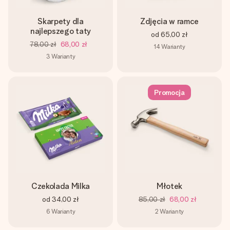
Skarpety dla
Zdjęcia w ramce
najlepszego taty
od
65,00 zł
78,00 zł
68,00 zł
14
Warianty
3
Warianty
Promocja
Czekolada Milka
Młotek
od
34,00 zł
85,00 zł
68,00 zł
6
Warianty
2
Warianty