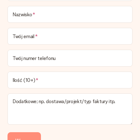
Czas dostawy, opcje dostawy oraz koszty
dostawy
Nazwisko
Czy mogę wybrać datę dostawy?
Niestety nie ma możliwości samemu wybrać datę dostawy. Na
stronie produktu pokazujemy najbardziej prawdopodobną
Twój email
datę doręczenia w momencie składania zamówienia.
Jaki jest czas dostawy i kiedy otrzymam mój prezent?
Przewidywany czas dostawy można znaleźć na stronie
Twój numer telefonu
produktu.
Jakie opcje dostawy mogę wybrać?
W koszyku zamówień mamy kilka opcji dostawy. Termin
Ilość (10+)
pokazany na stronie produktu odnosi się do najtańszej i
najwolniejszej formy wysyłki.
Dodatkowe; np. dostawa/projekt/typ faktury itp.
Zapłata
Jak mogę zapłacić zamówienie?
Oferujemy następujące formy płatności: Przelewy24,
Dotpay, karta kredytowa, lub przelew bankowy. W przypadku
zwykłego przelewu należy wziąć pod uwagę dodatkowo do 3
dni przedłużenia dostawy - kwota musi zostać zaksięgowana,