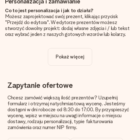
Personalizacja i zamawianie
Co to jest personalizacja i jak to działa?
Możesz zaprojektować swój prezent, klikając przycisk
"Przejdź do edytora". W edytorze prezentów możesz
stworzyć dowolny projekt: dodaj własne zdjęcia i / lub tekst
oraz wybrać jeden z naszych gotowych wzorów lub kolarzy.
Czy personalizacja jest wliczona w cenę?
Cena podana na stronie internetowej obejmuje personalizację
Pokaż więcej
Twojego prezentu - ilość zdjęć lub tekstów nie wpływa na
cenę produktu
Skąd mam wiedzieć, czy moje zdjęcie ma odpowiednią
jakość?
Zapytanie ofertowe
Chcemy mieć pewność, że będziesz w pełni zadowolony ze
swojego prezentu. Dlatego ważne jest, aby używać zdjęć
Chcesz zamówić większą ilość prezentów? Uzupełnij
wysokiej jakości. Jeśli nie masz pewności co do jakości zdjęcia,
formularz i otrzymaj natychmiastową wycenę. Jesteśmy
skontaktuj się z naszym działem obsługi klienta i dołącz
dostępni w dni robocze od 8:30 do 17:00. By przyspieszyć
zdjęcie wraz z prezentem, który chcesz zamówić. Będą oni
wycenę, wpisz w miejscu na uwagi informacje o miejscu
mogli sprawdzić dla Ciebie jakość zdjęcia!
dostawy, rodzaju personalizacji, typie fakturowania
zamówienia oraz numer NIP firmy.
Format zdjęć?
Pliki JPG i PNG mogą być dodane w edytorze. Jeśli masz