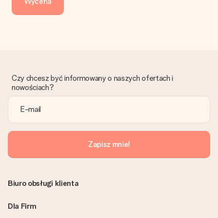
Wycena
aby zamówienie trafiło do produkcji. Robiąc przelew, należy
wybrać Przelew Krajowy Europejski.
Otrzymano prezent
Co zrobić, jeśli zamówienie nie jest spełnia oczekiwań?
Skontaktuj się z działem obsługi klienta, chętnie pomożesz
znaleźć właściwe rozwiązanie.
Czy chcesz być informowany o naszych ofertach i
Czy faktura jest wysyłana razem z zamówieniem?
nowościach?
Żaden rachunek lub faktura nie jest wysyłany z zamówieniem.
Faktura zostanie wysłana w e-mailu z potwierdzeniem wysyłki.
Możesz ją również znaleźć na koncie MySurprise. Dzięki temu
możesz wysłać prezent bezpośrednio do odbiorcy, co będzie
prawdziwą niespodzianką!
Zapisz mnie!
Biuro obsługi klienta
Dla Firm