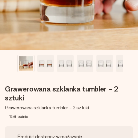
imieniem, swoim zdjęciem lub wiadomością, która naprawdę
poruszy serce. Bez problemu, po prostu ogrom miłości na
tę chwilę.
Grawerowana szklanka tumbler - 2
sztuki
Grawerowana szklanka tumbler - 2 sztuki
158
opinie
Produkt dostępny w magazynie